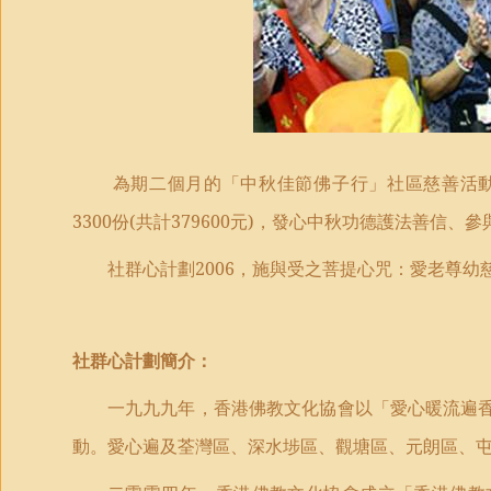
為期二個月的「中秋佳節佛子行」社區慈善活
3300
份
(
共計
379600
元
)
，發心中秋功德護法善信、參
社群心計劃
2006
，施與受之菩提心咒：愛老尊幼
社群心計劃簡介：
一九九九年，香港佛教文化協會以「愛心暖流遍
動。愛心遍及荃灣區、深水埗區、觀塘區、元朗區、