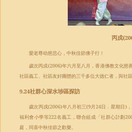
丙戍
(20
愛老尊幼慈悲心，中秋佳節佛子行！
歲次丙戍
(2006)
年六月至八月，香港佛教文化慈
社區義工、社區友好團體的三千多位大德仁者，與社
9.24
社群心深水埗區探訪
歲次丙戍
(2006)
年八月初三
(9
月
24
日．星期日
)
，
福利會小學等
222
名義工，聯合組成「社群心計劃
20
庭，同喜中秋佳節之歡樂。