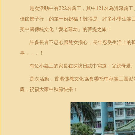
是次活動中有
222
名義工，其中
121
名為資深義工
佳節佛子行」的第一份祝福！難得是，許多小學生義
受中國傳統文化「愛老尊幼」的菩提之旅！
許多長者不忍心讓兒女擔心，長年忍受生活上的
事．．．！
有位小義工的家長在探訪日誌中寫道：父親母愛
是次活動，香港佛教文化協會委托中秋義工團派
庭，祝福大家中秋節快樂！