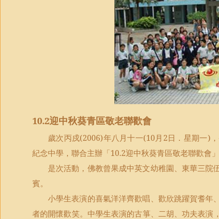
10.2
迎中秋葵青區敬老聯歡會
歲次丙戍
(2006)
年八月十一
(10
月
2
日．星期一
)
，
紀念中學，聯合主辦「
10.2
迎中秋葵青區敬老聯歡會
是次活動，佛教曾果成中英文幼稚園、東華三院
賓。
小學生表演的喜氣洋洋齊歡唱、歡欣跳躍賀耆年
者的開懷歡笑。中學生表演的古箏、二胡、功夫表演