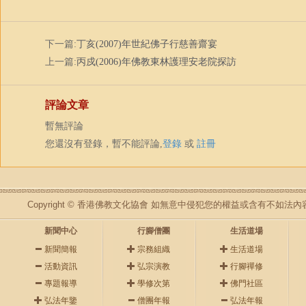
下一篇:
丁亥(2007)年世紀佛子行慈善齋宴
上一篇:
丙戍(2006)年佛教東林護理安老院探訪
評論文章
暫無評論
您還沒有登錄，暫不能評論,
登錄
或
註冊
Copyright © 香港佛教文化協會 如無意中侵犯您的權益或含有不如
新聞中心
行腳僧團
生活道場
新聞簡報
宗務組織
生活道場
活動資訊
弘宗演教
行腳禪修
專題報導
學修次第
佛門社區
弘法年鑒
僧團年報
弘法年報