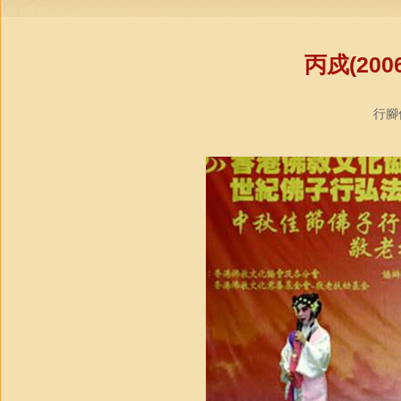
丙戍(20
行腳僧