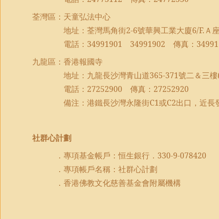
荃灣區：天童弘法中心
地址：荃灣馬角街
2-6
號華興工業大廈
6/F.
Ａ
電話：
34991901
34991902
傳真：
34991
九龍區：香港報國寺
地址：九龍長沙灣青山道
365-371
號二＆三樓
電話：
27252900
傳真：
27252920
備注：港鐵長沙灣永隆街
C1
或
C2
出口，近長
社群心計劃
．專項基金帳戶：恒生銀行．
330-9-078420
．專項帳戶名稱：社群心計劃
．香港佛教文化慈善基金會附屬機構