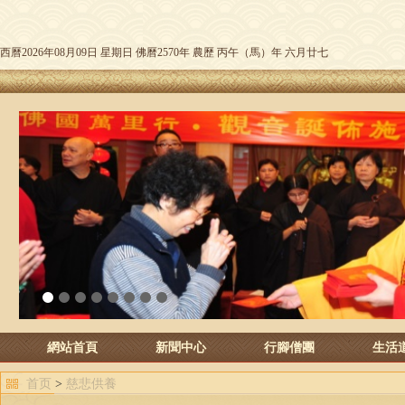
西曆2026年08月09日 星期日 佛曆2570年 農歷 丙午（馬）年 六月廿七
1
2
3
4
5
6
7
8
網站首頁
新聞中心
行腳僧團
生活
首页
>
慈悲供養