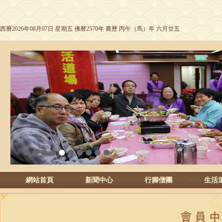
西曆2026年08月07日 星期五 佛曆2570年 農歷 丙午（馬）年 六月廿五
1
2
3
4
5
6
7
8
9
10
網站首頁
新聞中心
行腳僧團
生活