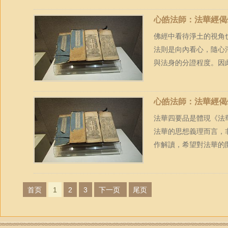
心皓法師：法華經偈
佛經中看待淨土的視角
法則是向內看心，隨心
與法身的分證程度。因此
心皓法師：法華經偈
法華四要品是體現《法
法華的思想義理而言，
作解讀，希望對法華的
首页
1
2
3
下一页
尾页