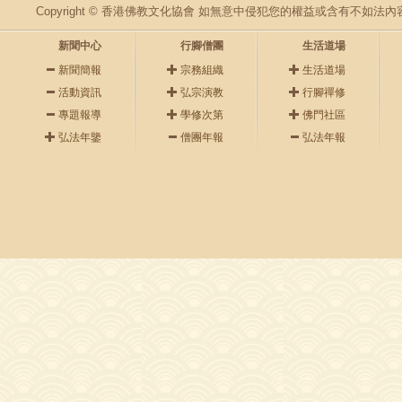
Copyright © 香港佛教文化協會 如無意中侵犯您的權益或含有不如
新聞中心
行腳僧團
生活道場
新聞簡報
宗務組織
生活道場
活動資訊
弘宗演教
行腳禪修
專題報導
學修次第
佛門社區
弘法年鑒
僧團年報
弘法年報