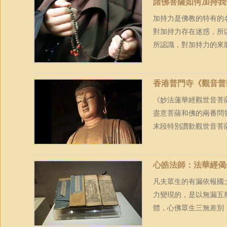
諸佛菩薩如何加持我
加持力是佛教的特有的
對加持力存在迷惑，所
所認識，對加持力的來龍
香港普門寺《觀音普
《妙法蓮華經觀世音菩
盡意菩薩和佛的兩番問
末段特別讚歎觀世音菩薩
心皓法師：法華經偈
凡夫眾生的有漏依報國
力變現的，是以無漏五
體，心佛眾生三無差別