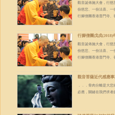
觀音誕佈施大會，行慈
份慈悲、一份法喜、一份
行腳僧團香港普門寺、香
行腳僧團戊戌(2018
觀音誕佈施大會，行慈
份慈悲、一份法喜、一份
行腳僧團香港普門寺、香
觀音菩薩近代感應事
．．．骨肉分離是大悲
必應，關鍵在我們求者