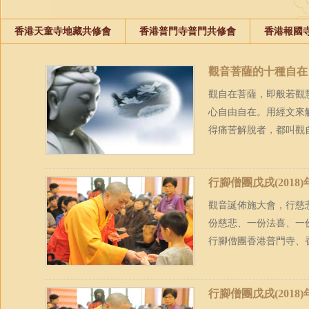
香港天童寺地藏共修會
香港普門寺普門共修會
香港報國
觀音菩薩的十種自在
觀自在菩薩，即般若觀
心自由自在。用經文來
得痛苦解脫者，都叫觀
行腳僧團戊戌(2018
觀音誕佈施大會，行慈
份慈悲、一份法喜、一份
行腳僧團香港普門寺、香
行腳僧團戊戌(2018