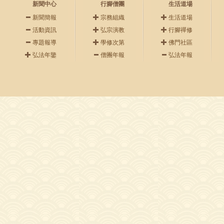
新聞中心
行腳僧團
生活道場
新聞簡報
宗務組織
生活道場
活動資訊
弘宗演教
行腳禪修
專題報導
學修次第
佛門社區
弘法年鑒
僧團年報
弘法年報