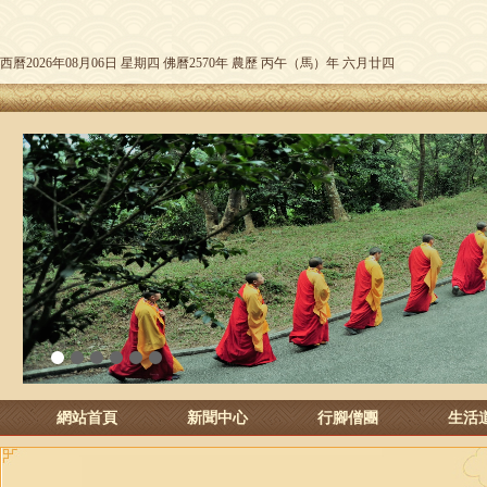
西曆2026年08月06日 星期四 佛曆2570年 農歷 丙午（馬）年 六月廿四
1
2
3
4
5
6
網站首頁
新聞中心
行腳僧團
生活