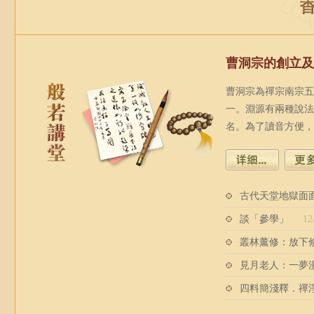
曹洞宗的創立及
曹洞宗為禪宗南宗五
一。淵源有兩種說法
名。為了讀音方便，
古代天堂地獄面
談「參學」
12
叢林薰修：放下
見月老人：一夢
四料簡淺釋．禪