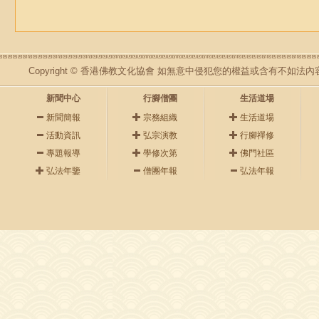
Copyright © 香港佛教文化協會 如無意中侵犯您的權益或含有不如
新聞中心
行腳僧團
生活道場
新聞簡報
宗務組織
生活道場
活動資訊
弘宗演教
行腳禪修
專題報導
學修次第
佛門社區
弘法年鑒
僧團年報
弘法年報