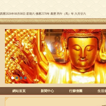
西曆2026年08月08日 星期六 佛曆2570年 農歷 丙午（馬）年 六月廿六
1
2
3
4
網站首頁
新聞中心
行腳僧團
生活