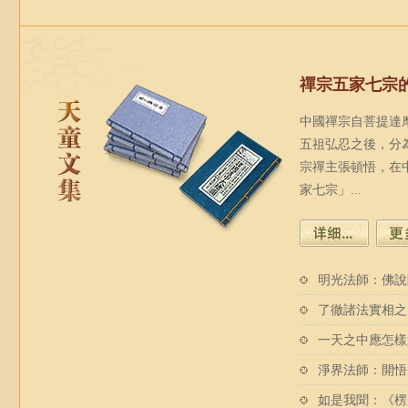
禪宗五家七宗
中國禪宗自菩提達
五祖弘忍之後，分
宗禪主張頓悟，在
家七宗」...
明光法師：佛說
了徹諸法實相之
一天之中應怎樣
淨界法師：開悟
如是我聞：《楞