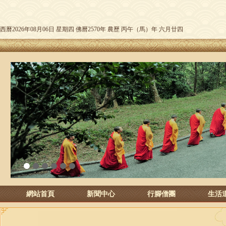
西曆2026年08月06日 星期四 佛曆2570年 農歷 丙午（馬）年 六月廿四
1
2
3
4
5
6
網站首頁
新聞中心
行腳僧團
生活