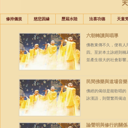
修持儀規
慈悲因緣
歷屆水陸
法喜功德
天童
六朝轉讀與唱導
佛教東傳不久，便有人
四。至於本土詠經則稱
並產生很大的社會影響
民間佛樂與道場音樂
佛經的偈頌是能歌唱的
詠漢語，則聲繁而偈迫
論聲明與修行的關係