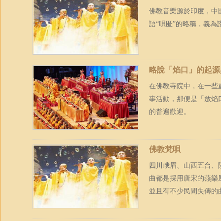
佛教音樂源於印度，中
語“唄匿”的略稱，義
略說「焰口」的起源
在佛教寺院中，在一些
事活動，那便是「放焰
的普遍歡迎。
佛教梵唄
四川峨眉、山西五台、
曲都是採用唐宋的燕樂
並且有不少民間失傳的