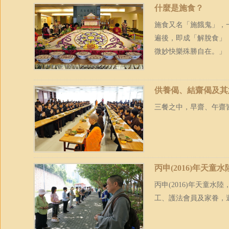
什麼是施食？
施食又名「施餓鬼」，
遍後，即成「解脫食」
微妙快樂殊勝自在。」
供養偈、結齋偈及其
三餐之中，早齋、午齋
丙申(2016)年天童
丙申(2016)年天童
工、護法會員及家眷，