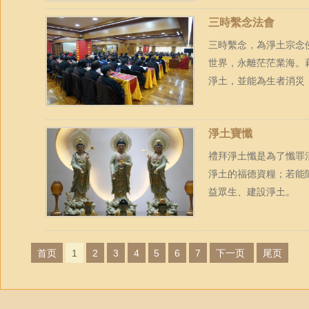
三時繫念法會
三時繫念，為淨土宗念
世界，永離茫茫業海。
淨土，並能為生者消災
淨土寶懺
禮拜淨土懺是為了懺罪
淨土的福德資糧；若能
益眾生、建設淨土。
首页
1
2
3
4
5
6
7
下一页
尾页