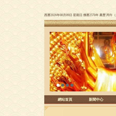
西曆2026年08月09日 星期日 佛曆2570年 農歷 丙
1
2
3
4
網站首頁
新聞中心