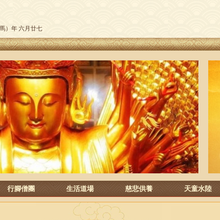
午（馬）年 六月廿七
行腳僧團
生活道場
慈悲供養
天童水陸