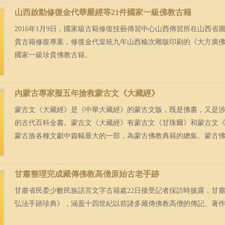
山西啟動修復金代華嚴經等21件國家一級佛教古籍
2016年1月9日，國家級古籍修復技藝傳習中心山西傳習所在山西
貴古籍修復專案，修復金代皇統九年山西榆次雕版印刷的《大方廣佛華嚴
國家一級珍貴佛教古籍。
內蒙古專家擬五年搶救蒙古文《大藏經》
蒙古文《大藏經》是《中華大藏經》的蒙古文版，既是佛書，又是
的古代百科全書。蒙古文《大藏經》有蒙古文《甘珠爾》和蒙古文
蒙古族各種文獻中篇幅最大的一部，為蒙古佛教典籍的總集、蒙古佛教
甘肅整理完成藏傳佛教高僧原始古老手跡
甘肅省民委少數民族語言文字古籍處22日接受記者採訪時披露，甘
弘法手跡珍典》，涵蓋十四世紀以前諸多藏傳佛教高僧的傳記、著