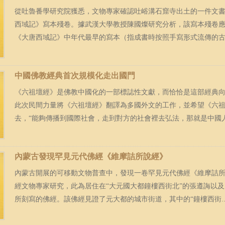
從吐魯番學研究院獲悉，文物專家確認吐峪溝石窟寺出土的一件文
西域記》寫本殘卷。據武漢大學教授陳國燦研究分析，該寫本殘卷
《大唐西域記》中年代最早的寫本（指成書時按照手寫形式流傳的古籍
中國佛教經典首次規模化走出國門
《六祖壇經》是佛教中國化的一部標誌性文獻，而恰恰是這部經典
此次民間力量將《六祖壇經》翻譯為多國外文的工作，並希望《六
去，“能夠傳播到國際社會，走到對方的社會裡去弘法，那就是中國人、
內蒙古發現罕見元代佛經《維摩詰所說經》
內蒙古開展的可移動文物普查中，發現一卷罕見元代佛經《維摩詰所
經文物專家研究，此為居住在“大元國大都鐘樓西街北”的張遵誨以
所刻寫的佛經。該佛經見證了元大都的城市街道，其中的“鐘樓西街..