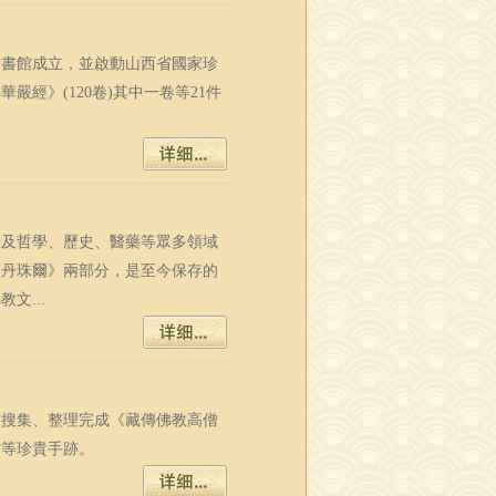
省圖書館成立，並啟動山西省國家珍
經》(120卷)其中一卷等21件
涉及哲學、歷史、醫藥等眾多領域
《丹珠爾》兩部分，是至今保存的
文...
肅搜集、整理完成《藏傳佛教高僧
作等珍貴手跡。