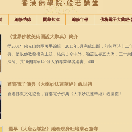
誌
編修功德
閱藏知津
編修年報
佛梅電子大藏經•
《世界佛教美術圖說大辭典》簡介
從2001年佛光山教團著手編輯，2013年3月完成出版，前後歷時十
典」是以佛教藝術為主題，結集古今中外，涵蓋世界五大洲，三十余國
法師、共16個國家140餘人的專業學者編審、400...
首部電子佛典《大乘妙法蓮華經》靦世禮
香港佛教文化協會，首部電子佛典《大乘妙法蓮華經》靦世禮！
最早《大唐西域記》殘卷現身吐峪溝石窟寺