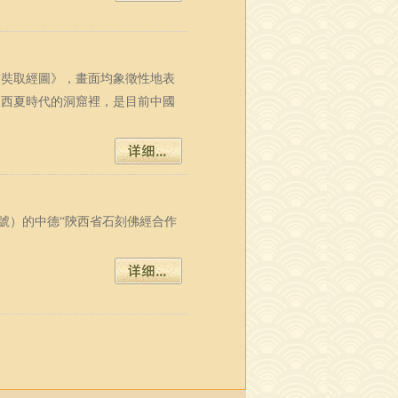
玄奘取經圖》，畫面均象徵性地表
內西夏時代的洞窟裡，是目前中國
60號）的中德“陝西省石刻佛經合作