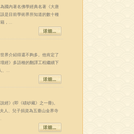
書為國內著名佛學經典名著《大唐
應該是目前學術界所知道的數十種
，...
向世界介紹得還不夠多。他肯定了
祖壇經》多語種的翻譯工程繼續下
...
說經》(即《磧砂藏》之一冊)。
及夫人、兒子捐資為五臺山金界寺
.