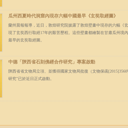
瓜州西夏時代洞窟內現存六幅中國最早《玄奘取經圖》
蘭州晨報報導，近日，敦煌研究院披露了敦煌壁畫中現存的六幅《
現了玄奘西行取經17年的艱苦歷程。這些壁畫都繪製在甘肅瓜州境
最早的玄奘取經圖。
中德「陝西省石刻佛經合作研究」專案啟動
陝西省省文物局立項、並獲得國家文物局批復（文物保函[2015]35
研究”已於近日正式啟動。