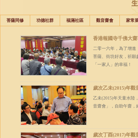
菩薩同修
功德社群
福滿社區
觀音齋會
家常
香港報國寺千佛大齋
二零一六年，為了增進
菩薩、街坊好友，祈願
「一家人」的幸福！
歲次乙未(2015)年
乙未(2015)年天童
音齋會」，自助午齋，
歲次丁酉(2017)年