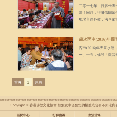
二零一七年，行腳僧團一
齋！同時，行腳僧團眾
現場言傳身教，法喜佈
歲次丙申(2016)年
丙申(2016)年天童
一、十五，修設「觀音
首页
1
尾页
Copyright © 香港佛教文化協會 如無意中侵犯您的權益或含有不如
新聞中心
行腳僧團
生活道場