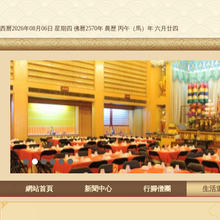
西曆2026年08月06日 星期四 佛曆2570年 農歷 丙午（馬）年 六月廿四
1
2
3
4
5
6
網站首頁
新聞中心
行腳僧團
生活