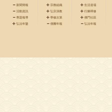
新聞簡報
宗務組織
生活道場
活動資訊
弘宗演教
行腳禪修
專題報導
學修次第
佛門社區
弘法年鑒
僧團年報
弘法年報