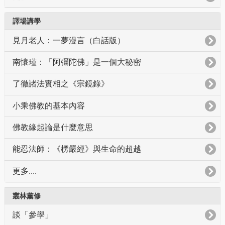
譯場講學
見月老人：一夢漫言（白話版）
南懷瑾：「阿彌陀佛」是一個大秘密
了徹諸法實相之《宗鏡錄》
小乘佛教的基本內容
佛教緣起論是什麼意思
能忍法師：《楞嚴經》與生命的超越
更多....
叢林薰修
談「參學」