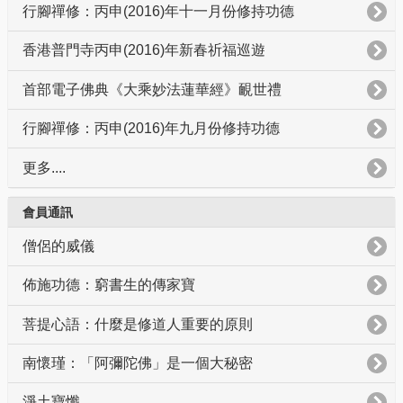
行腳禪修：丙申(2016)年十一月份修持功德
香港普門寺丙申(2016)年新春祈福巡遊
首部電子佛典《大乘妙法蓮華經》靦世禮
行腳禪修：丙申(2016)年九月份修持功德
更多....
會員通訊
僧侶的威儀
佈施功德：窮書生的傳家寶
菩提心語：什麼是修道人重要的原則
南懷瑾：「阿彌陀佛」是一個大秘密
淨土寶懺