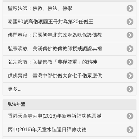
聖嚴法師：佛教、佛法、佛學
泰國90歲高僧獲國王冊封為第20任僧王
佛門春秋：民國初年北京政府為啥保護佛教
弘宗演教：美漢傳佛教傳教師授戒認證典禮
弘宗演教：弘揚佛教「農禪並重」的精神
供佛齋僧：臺灣中部供僧大會七千僧眾應供
更多....
弘法年鑒
香港天童寺丙申(2016)年新春祈福功德圓滿
丙申(2016)年天童水陸週日禪修功德