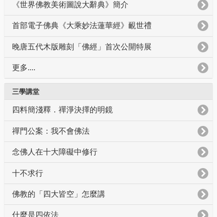
《世界佛教美術圖說大辭典》簡介
首部電子佛典《大乘妙法蓮華經》靦世禮
晚唐五代木版雕刻「佛經」首次公開特展
更多....
三學講堂
四料簡淺釋．禪淨決擇的明鏡
禪門公案：我不會佛法
念佛人在十大障礙中修行
十不求行
佛教的「四大皆空」怎麼講
什麼是四依法