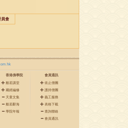
委員會
com.hk
香港佛學院
會員通訊
般若講堂
依止僧團
藏經編修
護持僧團
天童文集
義工服務
般若辭海
表格下載
學院年報
查詢聯絡
會員通訊