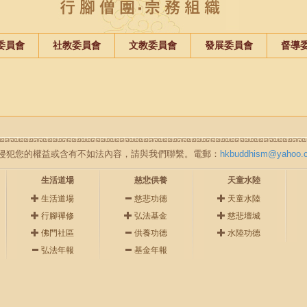
委員會
社教委員會
文教委員會
發展委員會
督導
如無意中侵犯您的權益或含有不如法內容，請與我們聯繫。電郵：
hkbuddhism@yahoo.
生活道場
慈悲供養
天童水陸
生活道場
慈悲功德
天童水陸
行腳禪修
弘法基金
慈悲壇城
佛門社區
供養功德
水陸功德
弘法年報
基金年報