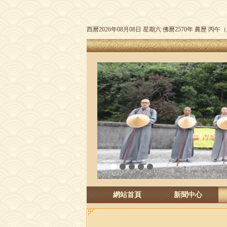
西曆2026年08月08日 星期六 佛曆2570年 農歷 丙
1
2
3
4
5
網站首頁
新聞中心