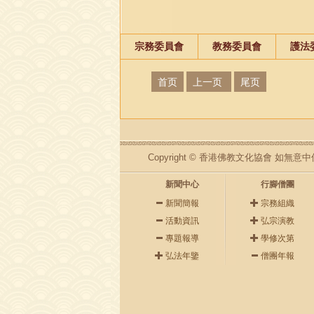
宗務委員會
教務委員會
護法
首页
上一页
尾页
Copyright © 香港佛教文化協會 
新聞中心
行腳僧團
新聞簡報
宗務組織
活動資訊
弘宗演教
專題報導
學修次第
弘法年鑒
僧團年報