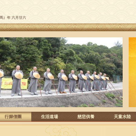
午（馬）年 六月廿六
行腳僧團
生活道場
慈悲供養
天童水陸