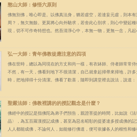
憨山大師：修悟六原則
佛無別佛，唯心即是。以佛真法身，猶若虛空，若達妄元虛，則本有
周？，無欠無餘。更莫將心向外馳求，若舍此心別求，則心中變起種
現，切不可作奇特想也。然吾清淨心中，本無一物，更無一念，凡起心動
弘一大師：青年佛教徒應注意的四項
佛在世時，總以為同現在的方丈和尚一樣，有衣缽師、侍者師常常侍
不然，有一天，佛看到地下不很清潔，自己就拿起掃帚來掃地，許多
時，把地掃得十分清潔。佛看了歡喜，隨即到講堂裡去說法，說道：「若
聖嚴法師：佛教裡講的的授記觀念是什麼？
佛經中的授記是指佛陀為弟子們預告，親證菩提的時間，比如說《法
品〉，為五百羅漢授記成佛，甚至為惡名昭彰的提婆達多授成佛的記
人人都能成佛，不論何人，如能修行佛道，便可依據各人的根性和修行的