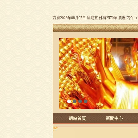
西曆2026年08月07日 星期五 佛曆2570年 農歷 丙
1
2
3
4
網站首頁
新聞中心