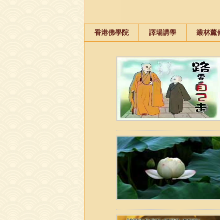
香港佛學院
譯場講學
叢林薰