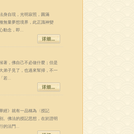
法身自現，光明寂照，圓滿
種無量夢想境界，此正識神變
念，即...
候著，佛自己不必做什麼；但是
大弟子見了，也過來幫掃，不一
...
華經》就有一品稱為〈授記
別。佛法的授記思想，在於證明
法門...