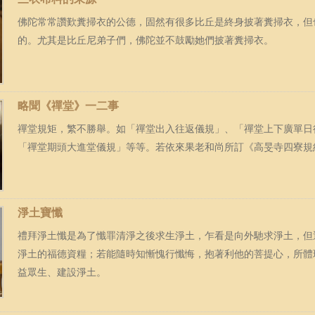
佛陀常常讚歎糞掃衣的公德，固然有很多比丘是終身披著糞掃衣，但
的。尤其是比丘尼弟子們，佛陀並不鼓勵她們披著糞掃衣。
略聞《禪堂》一二事
禪堂規矩，繁不勝舉。如「禪堂出入往返儀規」、「禪堂上下廣單日
「禪堂期頭大進堂儀規」等等。若依來果老和尚所訂《高旻寺四寮規
淨土寶懺
禮拜淨土懺是為了懺罪清淨之後求生淨土，乍看是向外馳求淨土，但
淨土的福德資糧；若能隨時知慚愧行懺悔，抱著利他的菩提心，所體
益眾生、建設淨土。