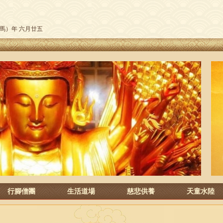
午（馬）年 六月廿五
行腳僧團
生活道場
慈悲供養
天童水陸