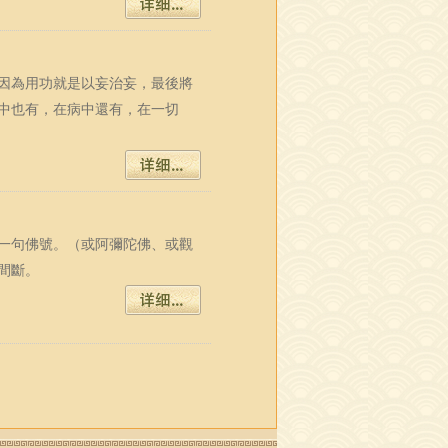
因為用功就是以妄治妄，最後將
中也有，在病中還有，在一切
一句佛號。（或阿彌陀佛、或觀
間斷。