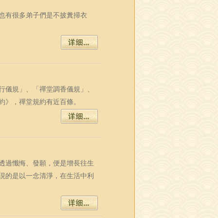
也有很多弟子們是不披糞掃衣
行儀規」、「禪堂調香儀規」、
約》，禪堂規約有近百條。
透過懺悔、發願，便是增長往生
現的是以一念清淨，在生活中利