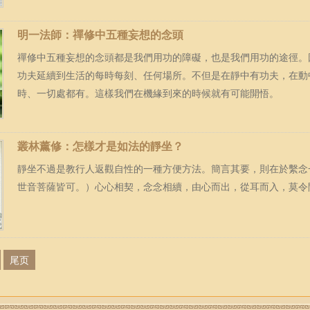
明一法師：禪修中五種妄想的念頭
禪修中五種妄想的念頭都是我們用功的障礙，也是我們用功的途徑。
功夫延續到生活的每時每刻、任何場所。不但是在靜中有功夫，在動
時、一切處都有。這樣我們在機緣到來的時候就有可能開悟。
叢林薰修：怎樣才是如法的靜坐？
靜坐不過是教行人返觀自性的一種方便方法。簡言其要，則在於繫念
世音菩薩皆可。）心心相契，念念相續，由心而出，從耳而入，莫令
尾页