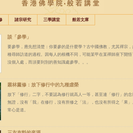
修
諸宗研究
三學講堂
般若文庫
談「參學」
要參學，應先想清楚：你要參的是什麼學？古中國佛教，尤其禪宗，
種尋師訪道的過程。因每人的根機不同，可能某甲在某禪師座下開悟
沒個入處，而須要到別的善知識處參學。。。
叢林薰修：放下修行中的九種虛榮
放下「修行」二字，不要認為修行就高人一等，甚至連「修行」的念
無證，沒有「我」在修行，沒有所修之「法」，也沒有所得之「果」
常心是道。
三衣布料的來源