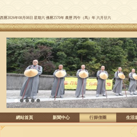
西曆2026年08月08日 星期六 佛曆2570年 農歷 丙午（馬）年 六月廿六
1
2
3
4
5
網站首頁
新聞中心
行腳僧團
生活