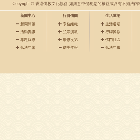
Copyright © 香港佛教文化協會 如無意中侵犯您的權益或含有不如
新聞中心
行腳僧團
生活道場
新聞簡報
宗務組織
生活道場
活動資訊
弘宗演教
行腳禪修
專題報導
學修次第
佛門社區
弘法年鑒
僧團年報
弘法年報