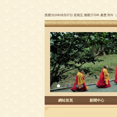
西曆2026年08月07日 星期五 佛曆2570年 農歷 丙
1
2
3
4
5
6
網站首頁
新聞中心