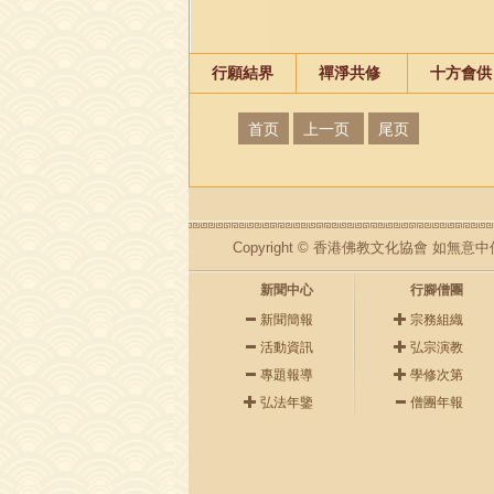
行願結界
禪淨共修
十方會供
首页
上一页
尾页
Copyright © 香港佛教文化協會 
新聞中心
行腳僧團
新聞簡報
宗務組織
活動資訊
弘宗演教
專題報導
學修次第
弘法年鑒
僧團年報