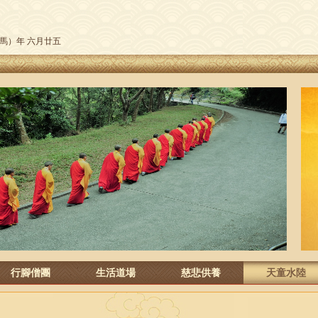
午（馬）年 六月廿五
行腳僧團
生活道場
慈悲供養
天童水陸