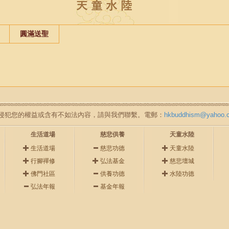
圓滿送聖
如無意中侵犯您的權益或含有不如法內容，請與我們聯繫。電郵：
hkbuddhism@yahoo.
生活道場
慈悲供養
天童水陸
生活道場
慈悲功德
天童水陸
行腳禪修
弘法基金
慈悲壇城
佛門社區
供養功德
水陸功德
弘法年報
基金年報