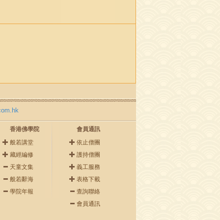
com.hk
香港佛學院
會員通訊
般若講堂
依止僧團
藏經編修
護持僧團
天童文集
義工服務
般若辭海
表格下載
學院年報
查詢聯絡
會員通訊