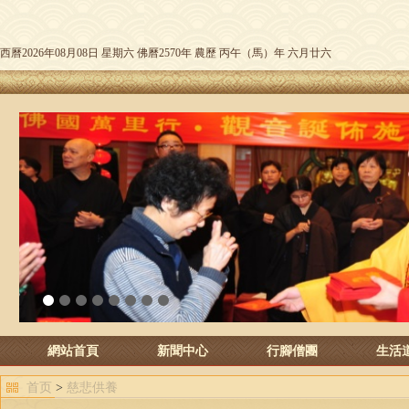
西曆2026年08月08日 星期六 佛曆2570年 農歷 丙午（馬）年 六月廿六
1
2
3
4
5
6
7
8
網站首頁
新聞中心
行腳僧團
生活
首页
>
慈悲供養