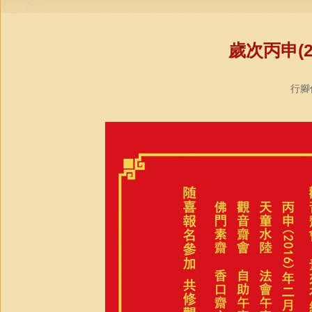
歲次丙申(
行腳僧