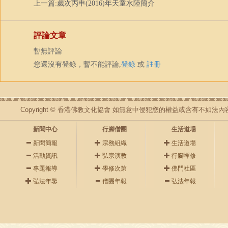
上一篇:
歲次丙申(2016)年天童水陸簡介
評論文章
暫無評論
您還沒有登錄，暫不能評論,
登錄
或
註冊
Copyright © 香港佛教文化協會 如無意中侵犯您的權益或含有不如
新聞中心
行腳僧團
生活道場
新聞簡報
宗務組織
生活道場
活動資訊
弘宗演教
行腳禪修
專題報導
學修次第
佛門社區
弘法年鑒
僧團年報
弘法年報