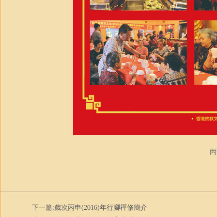
丙
下一篇:
歲次丙申(2016)年行腳禪修簡介