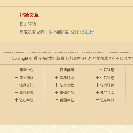
評論文章
暫無評論
您還沒有登錄，暫不能評論,
登錄
或
註冊
Copyright © 香港佛教文化協會 如無意中侵犯您的權益或含有不如
新聞中心
行腳僧團
生活道場
新聞簡報
宗務組織
生活道場
活動資訊
弘宗演教
行腳禪修
專題報導
學修次第
佛門社區
弘法年鑒
僧團年報
弘法年報