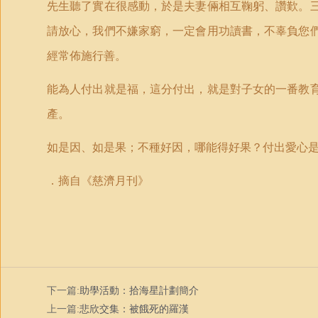
先生聽了實在很感動，於是夫妻倆相互鞠躬、讚歎。
請放心，我們不嫌家窮，一定會用功讀書，不辜負您
經常佈施行善。
能為人付出就是福，這分付出，就是對子女的一番教
產。
如是因、如是果；不種好因，哪能得好果？付出愛心
．摘自《慈濟月刊》
下一篇:
助學活動：拾海星計劃簡介
上一篇:
悲欣交集：被餓死的羅漢