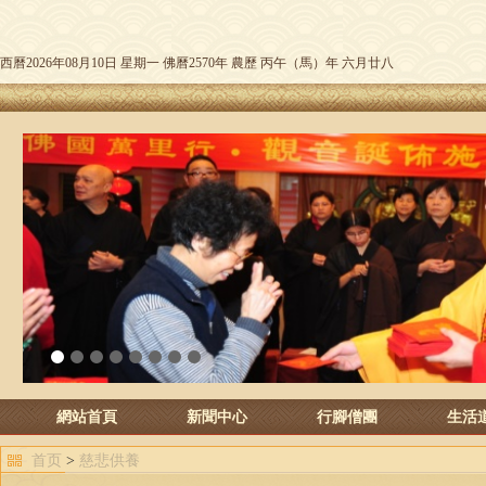
西曆2026年08月10日 星期一 佛曆2570年 農歷 丙午（馬）年 六月廿八
1
2
3
4
5
6
7
8
網站首頁
新聞中心
行腳僧團
生活
首页
>
慈悲供養