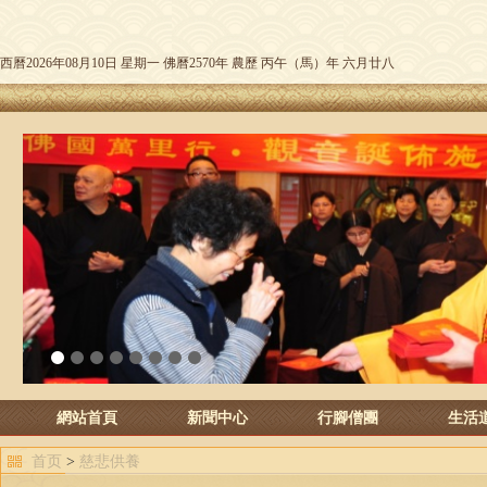
西曆2026年08月10日 星期一 佛曆2570年 農歷 丙午（馬）年 六月廿八
1
2
3
4
5
6
7
8
網站首頁
新聞中心
行腳僧團
生活
首页
>
慈悲供養