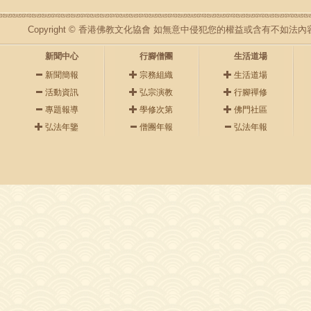
Copyright © 香港佛教文化協會 如無意中侵犯您的權益或含有不如
新聞中心
行腳僧團
生活道場
新聞簡報
宗務組織
生活道場
活動資訊
弘宗演教
行腳禪修
專題報導
學修次第
佛門社區
弘法年鑒
僧團年報
弘法年報