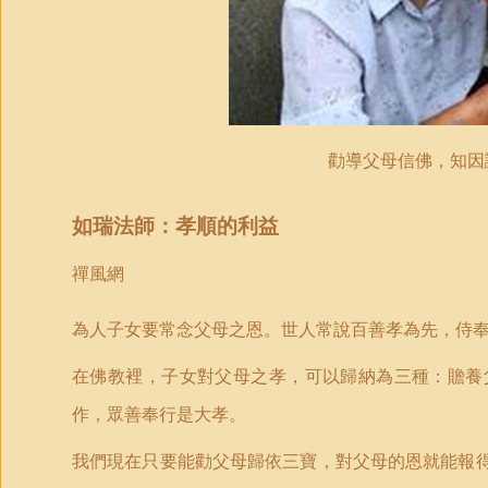
勸導父母信佛，知因
如瑞法師：孝順的利益
禪風網
為人子女要常念父母之恩。世人常說百善孝為先，侍
在佛教裡，子女對父母之孝，可以歸納為三種：贍養
作，眾善奉行是大孝。
我們現在只要能勸父母歸依三寶，對父母的恩就能報