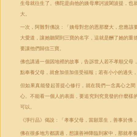
生母就往生了。佛陀是由他的姨母摩訶波闍波提，也
大。
一次，阿難對佛說：
「
姨母對您的恩那麼大，您應該
大愛道，讓她聽聞到三寶的名字，這就是酬了她的重
要讓他們歸信三寶。
佛也講過一個因地裡的故事，告訴世人若不孝順父母
點奉養父母，就會加倍加倍受福報；若有小小的過失
但如果真能發起菩提心修行，就在我們一念真心之間
心。不能看一個人的表面，要追究到究竟發的什麼樣
可以。
《淨行品》偈說：
「
孝事父母，當願眾生，善事於佛
佛在很多地方都講過，想讓善神降臨到家中，那就孝