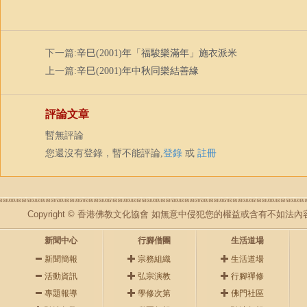
下一篇:
辛巳(2001)年「福駿樂滿年」施衣派米
上一篇:
辛巳(2001)年中秋同樂結善緣
評論文章
暫無評論
您還沒有登錄，暫不能評論,
登錄
或
註冊
Copyright © 香港佛教文化協會 如無意中侵犯您的權益或含有不如
新聞中心
行腳僧團
生活道場
新聞簡報
宗務組織
生活道場
活動資訊
弘宗演教
行腳禪修
專題報導
學修次第
佛門社區