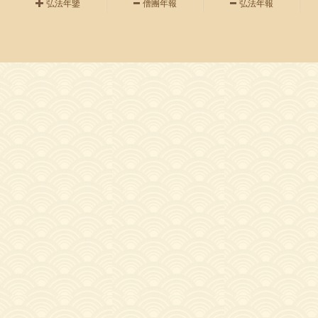
弘法年鑒
僧團年報
弘法年報