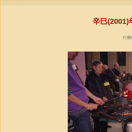
辛巳(200
行腳僧