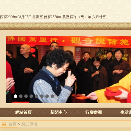
西曆2026年08月07日 星期五 佛曆2570年 農歷 丙午（馬）年 六月廿五
1
2
3
4
5
6
7
8
網站首頁
新聞中心
行腳僧團
生活
首页
>
慈悲供養