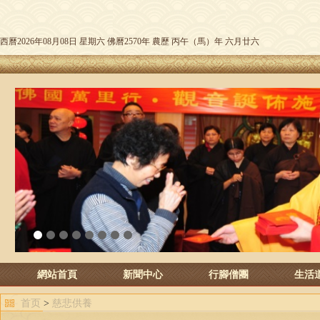
西曆2026年08月08日 星期六 佛曆2570年 農歷 丙午（馬）年 六月廿六
1
2
3
4
5
6
7
8
網站首頁
新聞中心
行腳僧團
生活
首页
>
慈悲供養