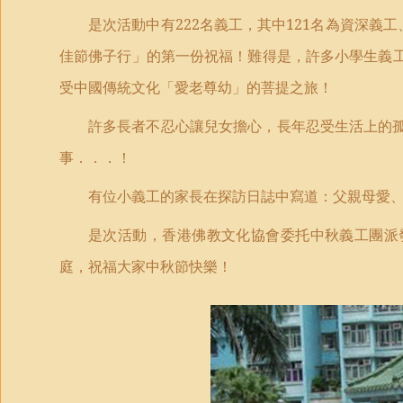
是次活動中有
222
名義工，其中
121
名為資深義工
佳節佛子行」的第一份祝福！難得是，許多小學生義
受中國傳統文化「愛老尊幼」的菩提之旅！
許多長者不忍心讓兒女擔心，長年忍受生活上的
事．．．！
有位小義工的家長在探訪日誌中寫道：父親母愛
是次活動，香港佛教文化協會委托中秋義工團派
庭，祝福大家中秋節快樂！