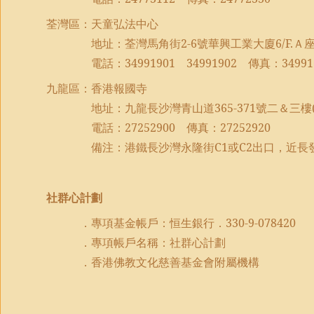
荃灣區：天童弘法中心
地址：荃灣馬角街
2-6
號華興工業大廈
6/F.
Ａ
電話：
34991901
34991902
傳真：
34991
九龍區：香港報國寺
地址：九龍長沙灣青山道
365-371
號二＆三樓
電話：
27252900
傳真：
27252920
備注：港鐵長沙灣永隆街
C1
或
C2
出口，近長
社群心計劃
．專項基金帳戶：恒生銀行．
330-9-078420
．專項帳戶名稱：社群心計劃
．香港佛教文化慈善基金會附屬機構