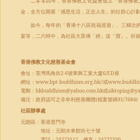
二零零四年，香港佛教文化協會成立「香港佛教
金，全方位開展「感恩生活，正念人生」的社群心計
如今，每年的「香港十八區祝福巡遊」、三梯次
宴等，二六時中，為社區大眾傳「經」送「寶」。祈
香港佛教文化慈善基金會
會址：荃灣馬角街
2-6
號華興工業大廈
6/F.D
座
網址：
www.bpt-buddhism.org.hk//
或
www.buddhis
電郵：
hkbuddhism@yahoo.com.hk
或
siktoping@y
備注：政府認可之非牟利慈善團體
(
檔案號碼
91/7684)
社區辦事處
元朗區：香港普門寺
地址：元朗水車館街七十號
電話：
24773112
傳真：
24772330