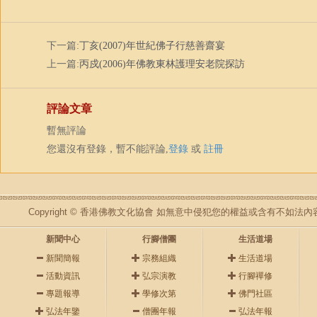
下一篇:
丁亥(2007)年世紀佛子行慈善齋宴
上一篇:
丙戍(2006)年佛教東林護理安老院探訪
評論文章
暫無評論
您還沒有登錄，暫不能評論,
登錄
或
註冊
Copyright © 香港佛教文化協會 如無意中侵犯您的權益或含有不如
新聞中心
行腳僧團
生活道場
新聞簡報
宗務組織
生活道場
活動資訊
弘宗演教
行腳禪修
專題報導
學修次第
佛門社區
弘法年鑒
僧團年報
弘法年報