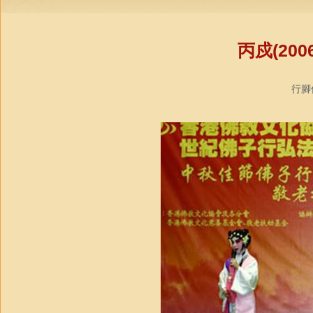
丙戍(20
行腳僧