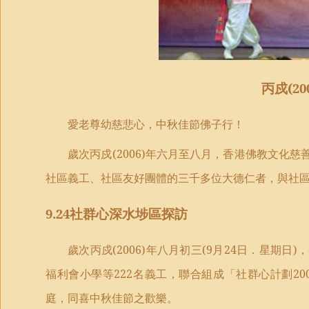
丙戍
(20
愛老尊幼慈悲心，中秋佳節佛子行！
歲次丙戍
(2006)
年六月至八月，香港佛教文化慈
社區義工、社區友好團體的三千多位大德仁者，與社
9.24
社群心深水埗區探訪
歲次丙戍
(2006)
年八月初三
(9
月
24
日．星期日
)
，
福利會小學等
222
名義工，聯合組成「社群心計劃
20
庭，同喜中秋佳節之歡樂。