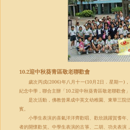
10.2
迎中秋葵青區敬老聯歡會
歲次丙戍
(2006)
年八月十一
(10
月
2
日．星期一
)
，
紀念中學，聯合主辦「
10.2
迎中秋葵青區敬老聯歡會
是次活動，佛教曾果成中英文幼稚園、東華三院
賓。
小學生表演的喜氣洋洋齊歡唱、歡欣跳躍賀耆年
者的開懷歡笑。中學生表演的古箏、二胡、功夫表演