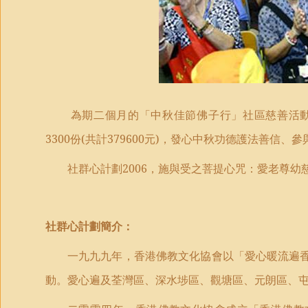
為期二個月的「中秋佳節佛子行」社區慈善活
3300
份
(
共計
379600
元
)
，發心中秋功德護法善信、參
社群心計劃
2006
，施與受之菩提心咒：愛老尊幼
社群心計劃簡介：
一九九九年，香港佛教文化協會以「愛心暖流遍
動。愛心遍及荃灣區、深水埗區、觀塘區、元朗區、