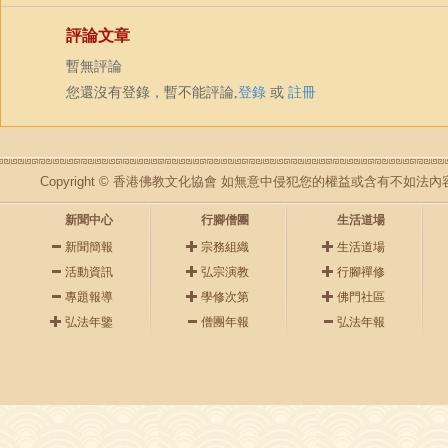
評論文章
暫無評論
您還沒有登錄，暫不能評論,
登錄
或
註冊
Copyright © 香港佛教文化協會 如無意中侵犯您的權益或含有不如
新聞中心
行腳僧團
生活道場
新聞簡報
宗務組織
生活道場
活動資訊
弘宗演教
行腳禪修
專題報導
學修次第
佛門社區
弘法年鑒
僧團年報
弘法年報