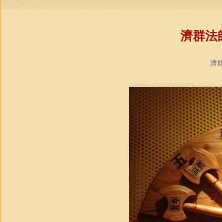
濟群法
濟群