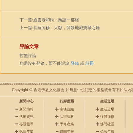
下一篇:
虛雲老和尚：熟讀一部經
上一篇:
菩薩同修：大願，開發地藏寶藏之鑰
評論文章
暫無評論
您還沒有登錄，暫不能評論,
登錄
或
註冊
Copyright © 香港佛教文化協會 如無意中侵犯您的權益或含有不如
新聞中心
行腳僧團
生活道場
新聞簡報
宗務組織
生活道場
活動資訊
弘宗演教
行腳禪修
專題報導
學修次第
佛門社區
弘法年鑒
僧團年報
弘法年報