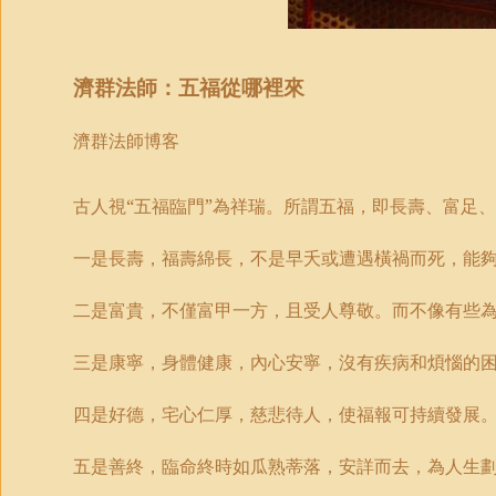
濟群法師：五福從哪裡來
濟群法師博客
古人視“五福臨門”為祥瑞。所謂五福，即長壽、富足
一是長壽，福壽綿長，不是早夭或遭遇橫禍而死，能
二是富貴，不僅富甲一方，且受人尊敬。而不像有些
三是康寧，身體健康，內心安寧，沒有疾病和煩惱的
四是好德，宅心仁厚，慈悲待人，使福報可持續發展
五是善終，臨命終時如瓜熟蒂落，安詳而去，為人生