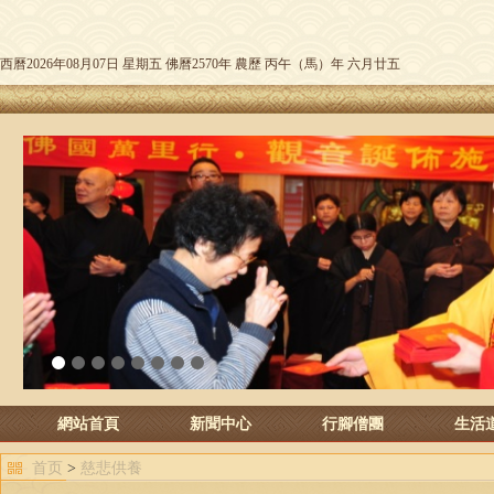
西曆2026年08月07日 星期五 佛曆2570年 農歷 丙午（馬）年 六月廿五
1
2
3
4
5
6
7
8
網站首頁
新聞中心
行腳僧團
生活
首页
>
慈悲供養