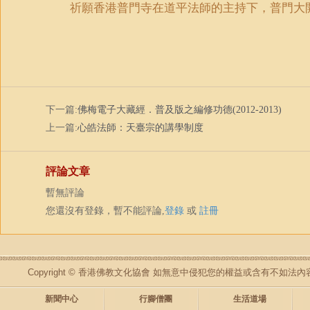
祈願香港普門寺在道平法師的主持下，普門大
下一篇:
佛梅電子大藏經．普及版之編修功德(2012-2013)
上一篇:
心皓法師：天臺宗的講學制度
評論文章
暫無評論
您還沒有登錄，暫不能評論,
登錄
或
註冊
Copyright © 香港佛教文化協會 如無意中侵犯您的權益或含有不如
新聞中心
行腳僧團
生活道場