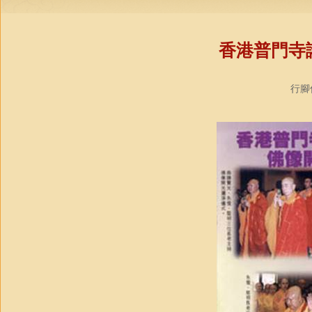
香港普門寺
行腳僧