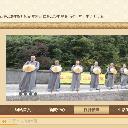
西曆2026年08月07日 星期五 佛曆2570年 農歷 丙午（馬）年 六月廿五
1
2
3
4
5
網站首頁
新聞中心
行腳僧團
生活
首页
>
行腳僧團