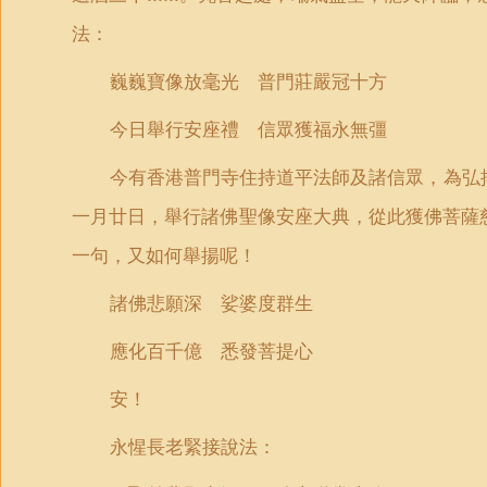
法：
巍巍寶像放毫光 普門莊嚴冠十方
今日舉行安座禮 信眾獲福永無彊
今有香港普門寺住持道平法師及諸信眾，為弘
一月廿日，舉行諸佛聖像安座大典，從此獲佛菩薩
一句，又如何舉揚呢！
諸佛悲願深 娑婆度群生
應化百千億 悉發菩提心
安！
永惺長老緊接說法：