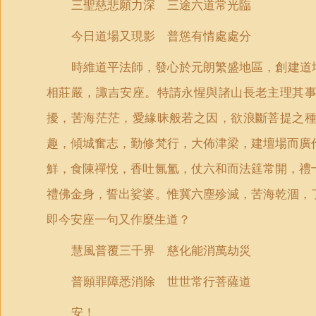
三聖慈悲願力深 三途六道常光臨
今日道場又現影 普慫有情處處分
時維道平法師，發心於元朗繁盛地區，創建道
相莊嚴，諏吉安座。特請永惺與諸山長老主理其
擾，苦海茫茫，愛緣昧般若之因，欲浪斷菩提之
趣，傾城奮志，勤修梵行，大佈津梁，建壇場而廣
鮮，食陳禪悅，香吐氤氳，仗六和而法筳常開，禮
禮佛金身，誓出娑婆。惟冀六塵殄滅，苦海乾涸，
即今安座一句又作麼生道？
慧風普覆三千界 慈化能消萬劫災
普願罪障悉消除 世世常行菩薩道
安！