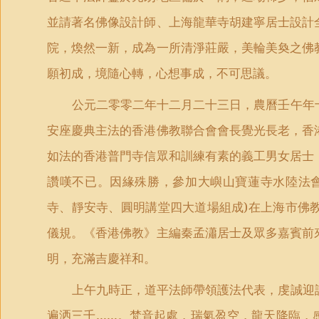
並請著名佛像設計師、上海龍華寺胡建寧居士設計
院，煥然一新，成為一所清淨莊嚴，美輪美奐之佛
願初成，境隨心轉，心想事成，不可思議。
公元二零零二年十二月二十三日，農曆壬午年
安座慶典主法的香港佛教聯合會會長覺光長老，香
如法的香港普門寺信眾和訓練有素的義工男女居士
讚嘆不已。因緣殊勝，參加大嶼山寶蓮寺水陸法
寺、靜安寺、圓明講堂四大道場組成
)
在上海市佛
儀規。《香港佛教》主編秦孟瀟居士及眾多嘉賓前
明，充滿吉慶祥和。
上午九時正，道平法師帶領護法代表，虔誠迎
遍洒三千……。梵音起處，瑞氣盈空，龍天降臨，