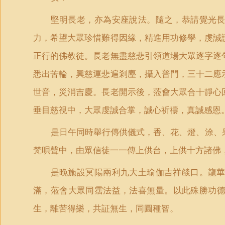
堅明長老，亦為安座說法。隨之，恭請覺光
力，希望大眾珍惜難得因緣，精進用功修學，虔誠
正行的佛教徒。長老無盡慈悲引領道場大眾逐字逐
悉出苦輪，興慈運悲遍剎塵，攝入普門，三十二應
世音，災消吉慶。長老開示後，蒞會大眾合十靜心
垂目慈視中，大眾虔誠合掌，誠心祈禱，真誠感恩
是日午同時舉行傳供儀式，香、花、燈、涂、
梵唄聲中，由眾信徒一一傳上供台，上供十方諸佛
是晚施設冥陽兩利九大土瑜伽吉祥燄口。龍
滿，蒞會大眾同霑法益，法喜無量。以此殊勝功
生，離苦得樂，共証無生，同圓種智。