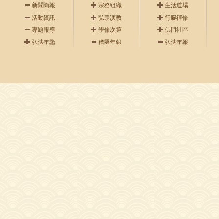
新聞簡報
宗務組織
生活道場
活動資訊
弘宗演教
行腳禪修
專題報導
學修次第
佛門社區
弘法年鑒
僧團年報
弘法年報