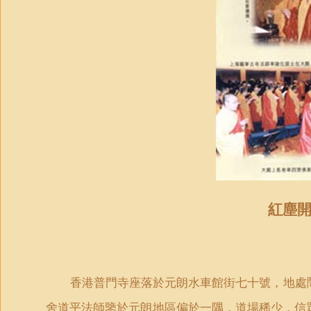
紅塵
香港普門寺座落於元朗水車館街七十號，地處
舍道平法師鑒於元朗地區偏於一隅，道場稀少，信