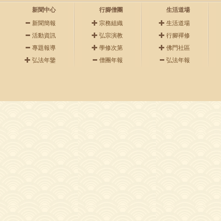
新聞中心
行腳僧團
生活道場
新聞簡報
宗務組織
生活道場
活動資訊
弘宗演教
行腳禪修
專題報導
學修次第
佛門社區
弘法年鑒
僧團年報
弘法年報