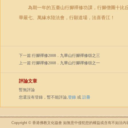
為期一年的五臺山行腳禪修功課，行腳僧團十比
華嚴七、萬緣水陸法會，行願道場，法喜香江！
下一篇:
行腳禪修2008．九華山行腳禪修頌之三
上一篇:
行腳禪修2008．九華山行腳禪修頌之一
評論文章
暫無評論
您還沒有登錄，暫不能評論,
登錄
或
註冊
Copyright © 香港佛教文化協會 如無意中侵犯您的權益或含有不如