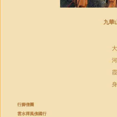
九華
行腳僧團
雲水禪風佛國行