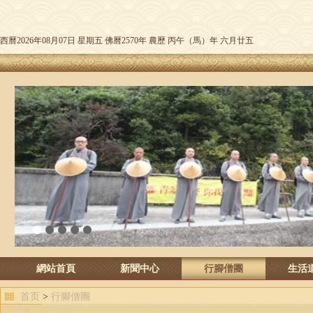
西曆2026年08月07日 星期五 佛曆2570年 農歷 丙午（馬）年 六月廿五
1
2
3
4
5
網站首頁
新聞中心
行腳僧團
生活
首页
>
行腳僧團