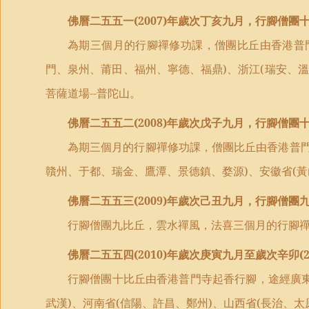
佛曆二五五一
(2007)
年歲次丁亥九月，行腳僧團
為期三個月的行腳禪修功課，僧團比丘由香港普
門、泉州、莆田、福州、寧德、福鼎
)
、浙江
(
瑞安、溫
菩薩道場
--
普陀山。
佛曆二五五二
(2008)
年歲次戊子九月，行腳僧團
為期三個月的行腳禪修功課，僧團比丘由香港普
贛州、于都、瑞金、鷹潭、景德鎮、婺源
)
、安徽省
(
黃
佛曆二五五三
(2009)
年歲次己丑九月，行腳僧團
行腳僧團九比丘，雲水禪風，法喜三個月的行腳
佛曆二五五四
(2010)
年歲次庚寅九月至歲次辛卯
(
行腳僧團十比丘由香港普門寺起香行腳，途經廣
武漢
)
、河南省
(
信陽、許昌、鄭州
)
、山西省
(
長治、太