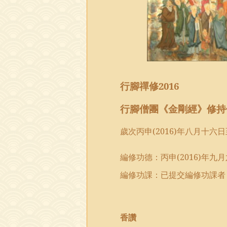
行腳禪修
2016
行腳僧團
《金剛經》修
歲次丙申
(2016)
年八月十六日
編修功德
：
丙申
(2016)
年九月
編修功課：已提交編修功課者
香讚