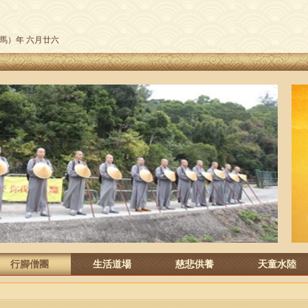
午（馬）年 六月廿六
行腳僧團
生活道場
慈悲供養
天童水陸