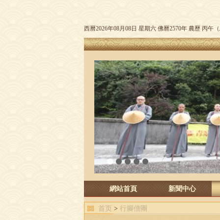
西曆2026年08月08日 星期六 佛曆2570年 農歷 丙
1
2
3
4
5
網站首頁
新聞中心
首页
>
行腳僧團