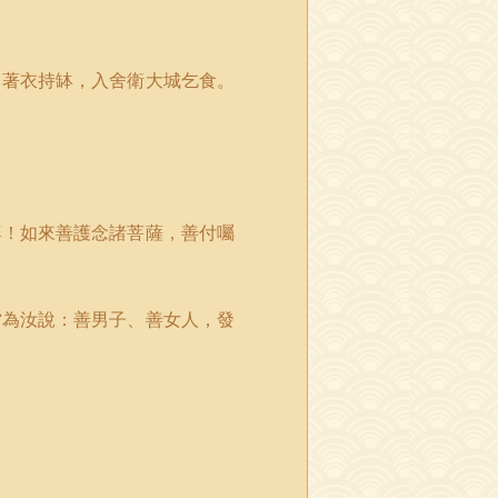
，著衣持缽，入舍衛大城乞食。
尊！如來善護念諸菩薩，善付囑
當為汝說：善男子、善女人，發