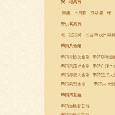
安土地真言
南無 三滿哆
沒
馱喃
唵
普供養真言
唵
誐誐
曩 三婆嚩 伐日囉
奉請八金剛
奉請青除災金剛
奉請辟毒
奉請黃隨求金剛
奉請白淨水
奉請赤聲火金剛
奉請定持災
奉請紫賢金剛 奉請大神金
奉請四菩薩
奉請金剛眷菩薩
奉請金剛索菩薩