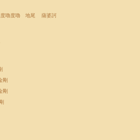
度嚕度嚕 地尾
薩婆訶
斛
金剛
金剛
金剛
剛