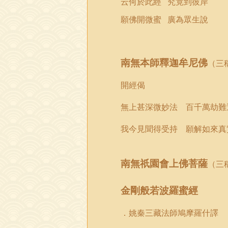
云何於此經
究竟到彼岸
願佛開微蜜
廣為眾生說
南無本師釋迦牟尼佛
（三
開經偈
無上甚深微妙法 百千萬劫難
我今見聞得受持 願解如來真
南無祇園會上佛菩薩
（三
金剛般若波羅蜜經
．
姚秦
三藏法師鳩摩羅什譯