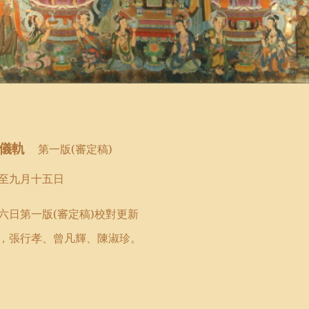
持儀軌
第一版
(
審定稿
)
至九月十五日
六日第一版
(
審定稿
)
校對更新
，張行孝
、
曾凡輝
、
陳淑珍。