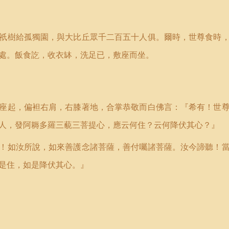
祇樹給孤獨園，與大比丘眾千二百五十人俱。爾時，世尊食時
處。飯食訖，收衣缽，洗足已，敷座而坐。
座起，偏袒右肩，右膝著地，合掌恭敬而白佛言：『希有！世
人，發阿耨多羅三藐三菩提心，應云何住？云何降伏其心？』
！如汝所說，如來善護念諸菩薩，善付囑諸菩薩。汝今諦聽！
是住，如是降伏其心。』