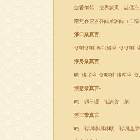
爐香乍
爇
法界蒙熏 諸佛海
南無香雲蓋菩薩摩訶薩（三稱
淨口業真言
修
唎
修
唎
摩訶修
唎
修修
唎
淨身業真言
唵
修哆
唎
修哆
唎
修摩
唎
修
淨意業真言
-
唵 嚩日囉 怛訶賀 斛
淨三業真言
唵 娑嚩婆嚩秫馱 娑嚩達摩