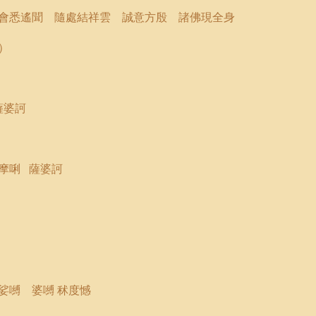
會悉遙聞 隨處結祥雲 誠意方殷 諸佛現全身
）
薩婆訶
摩
唎
薩婆訶
娑嚩 婆嚩 秫度憾