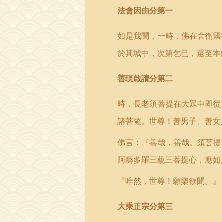
法會因由分第一
如是我聞，一時，佛在舍衛國
於其城中，次第乞已，還至本
善現啟請分第二
時，長老須菩提在大眾中即從
諸菩薩。世尊！善男子、善女
佛言：『善哉，善哉。須菩提
阿耨多羅三藐三菩提心，應如
『唯然，世尊！願樂欲聞。』
大乘正宗分第三