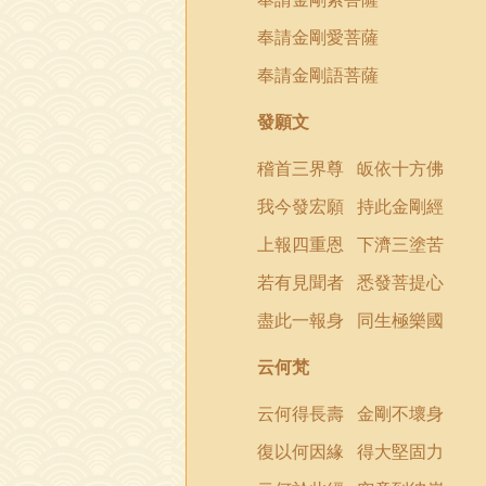
奉請金剛愛菩薩
奉請金剛語菩薩
發願文
稽首三界尊
皈依十方佛
我今發宏願
持此金剛經
上報四重恩
下濟三塗苦
若有見聞者
悉發菩提心
盡此一報身
同生極樂國
云何梵
云何得長壽
金剛不壞身
復以何因緣
得大堅固力