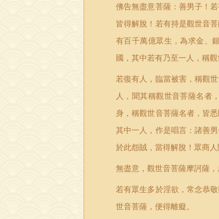
佛告無盡意菩薩：善男子！若
皆得解脫！若有持是觀世音菩
有百千萬億眾生，為求金、
國，其中若有乃至一人，稱觀
若復有人，臨當被害，稱觀世
人，聞其稱觀世音菩薩名者
身，稱觀世音菩薩名者，皆悉
其中一人，作是唱言：諸善男
於此怨賊，當得解脫！眾商人
無盡意，觀世音菩薩摩訶薩，
若有眾生多於淫欲，常念恭敬
世音菩薩，便得離癡。