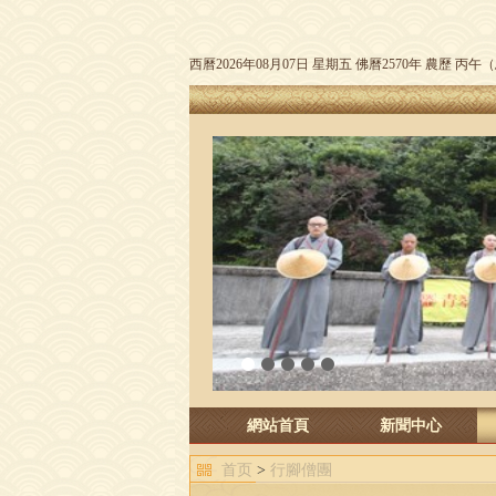
西曆2026年08月07日 星期五 佛曆2570年 農歷 丙
1
2
3
4
5
網站首頁
新聞中心
首页
>
行腳僧團