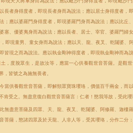
，即現天大將軍身而為說法；應以毗沙門身得度者，即現毗沙門
以長者身得度者，即現長者身而為說法；應以居士身得度者，
法；應以婆羅門身得度者，即現婆羅門身而為說法；應以比丘
婆塞、優婆夷身而為說法；應以長者、居士、宰官、婆羅門婦
者，即現童男、童女身而為說法；應以天、龍、夜叉、乾闥婆、
即皆現之而為說法。應以執金剛神得度者，即現執金剛神而為
國土，度脫眾生，是故汝等，應當一心供養觀世音菩薩。是觀世
界，皆號之為施無畏者。
今當供養觀世音菩薩，即解頸眾寶珠瓔珞，價值百千兩金，而
不肯受之。無盡意復白觀世音菩薩言：仁者！愍我等故，受此瓔
此無盡意菩薩及四眾、天、龍、夜叉、乾闥婆、阿修羅、迦樓
音菩薩，愍諸四眾及於天龍、人非人等，受其瓔珞，分作二分