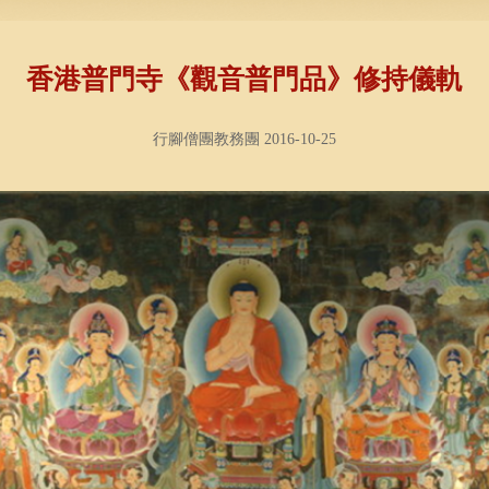
香港普門寺《觀音普門品》修持儀軌
行腳僧團教務團 2016-10-25