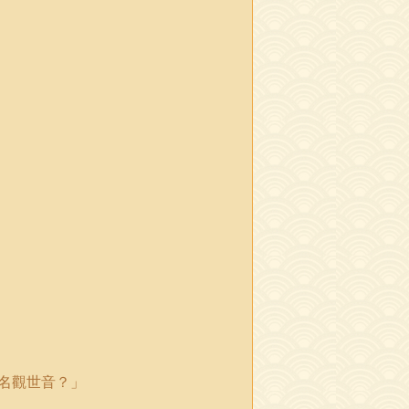
名觀世音？
」