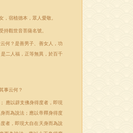
女，宿植德本，眾人愛敬。
受持觀世音菩薩名號。
意云何？是善男子、善女人，功
，是二人福，正等無異，於百千
其事云何？
；
應以辟支佛身得度者，即現
王身而為說法；應以帝釋身得度
得度者，即現大自在天身而為說