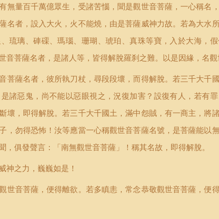
有無量百千萬億眾生，受諸苦惱，聞是觀世音菩薩，一心稱名
薩名者，設入大火，火不能燒，由是菩薩威神力故。若為大水
銀、琉璃、硨磲、瑪瑙、珊瑚、琥珀、真珠等寶，入於大海，假
世音菩薩名者，是諸人等，皆得解脫羅刹之難。以是因緣，名觀
音菩薩名者，彼所執刀杖，尋段段壞，而得解脫。若三千大千
，是諸惡鬼，尚不能以惡眼視之，況復加害？設復有人，若有罪
斷壞，即得解脫。若三千大千國土，滿中怨賊，有一商主，將
子，勿得恐怖！汝等應當一心稱觀世音菩薩名號，是菩薩能以
聞，俱發聲言：「南無觀世音菩薩
」
！稱其名故，即得解脫。
威神之力，巍巍如是！
觀世音菩薩，便得離欲。若多瞋恚，常念恭敬觀世音菩薩，便