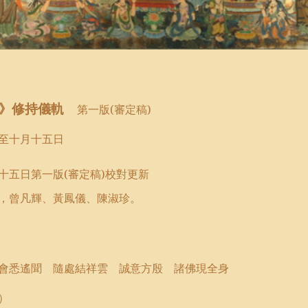
》
修持儀軌
第一版
(
審定稿
)
至十月十五日
十五日第一版
(
審定稿
)
校對更新
，曾凡輝、黃鳳儀
、
陳淑珍。
會悉遙聞 隨處結祥雲 誠意方殷 諸佛現全身
）