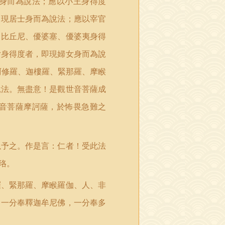
身而為說法；應以小王身得度
即現居士身而為說法；應以宰官
、比丘尼、優婆塞、優婆夷身得
女身得度者，即現婦女身而為說
阿修羅、迦樓羅、緊那羅、摩睺
說法。無盡意！是觀世音菩薩成
音菩薩摩訶薩，於怖畏急難之
以
予
之。作是言：仁者！受此法
珞。
羅、緊那羅、摩睺羅伽、人、非
：一分奉釋迦牟尼佛，一分奉多