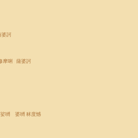
薩婆訶
修摩
唎
薩婆訶
娑嚩 婆嚩 秫度憾