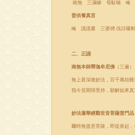
南無 三滿哆
母
馱喃 唵
普供養真言
唵 誐誐曩 三婆嚩 伐日囉
二
、
正誦
南無本師釋迦牟尼佛
（三遍）
無上甚深微妙法，百千萬劫難
我今見聞得受持，願解如來真
妙法蓮華經觀世音菩薩普門品
爾時無盡意菩薩，即從座起，