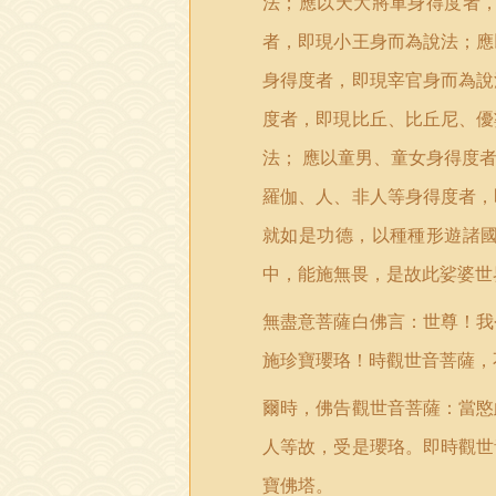
法；應以天大將軍身得度者
者，即現小王身而為說法；應
身得度者，即現宰官身而為說
度者，即現比丘、比丘尼、優
法；
應以童男、童女身得度
羅伽、人、非人等身得度者，
就如是功德，以種種形遊諸
中，能施無畏，是故此娑婆世
無盡意菩薩白佛言：世尊！我
施珍寶瓔珞！時觀世音菩薩，
爾時，佛告觀世音菩薩：當愍
人等故，受是瓔珞。即時觀世
寶佛塔。