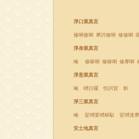
淨口業真言
修
唎
修
唎
摩訶修
唎
修修
唎
淨身業真言
唵
修哆
唎
修哆
唎
修摩
唎
淨意業真言
唵 嚩日囉 怛訶賀 斛
淨三業真言
唵 娑嚩婆嚩秫馱 娑嚩達摩
安土地真言