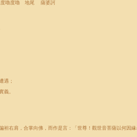
 度嚕度嚕 地尾
薩婆訶
斛
遭遇；
實義。
偏袒右肩，合掌向佛，而作是言：
「
世尊！觀世音菩薩以何因緣