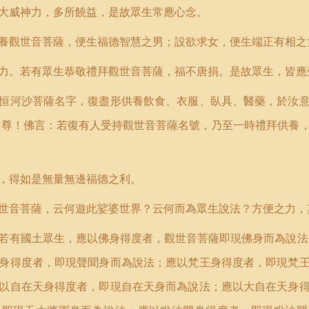
大威神力，多所饒益，是故眾生常應心念。
養觀世音菩薩，便生福德智慧之男；設欲求女，便生端正有相之
力。若有眾生恭敬禮拜觀世音菩薩，福不唐捐。是故眾生，皆應
恒河沙菩薩名字，復盡形供養飲食、衣服、臥具、醫藥，於汝
世尊！佛言：若復有人受持觀世音菩薩名號，乃至一時禮拜供養
，得如是無量無邊福德之利。
世音菩薩，云何遊此娑婆世界？云何而為眾生說法？方便之力，
若有國土眾生，應以佛身得度者，觀世音菩薩即現佛身而為說法
身得度者，即現聲聞身而為說法；應以梵王身得度者，即現梵
以自在天身得度者，即現自在天身而為說法；應以大自在天身