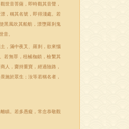
，觀世音菩薩，即時觀其音聲，
所漂，稱其名號，即得淺處。若
使黑風吹其船舫，漂墮羅刹鬼
世音。
國土，滿中夜叉、羅刹，欲來惱
、若無罪，杻械枷鎖，檢繫其
諸商人，齎持重寶，經過險路，
無畏施於眾生；汝等若稱名者，
得離瞋。若多愚癡，常念恭敬觀