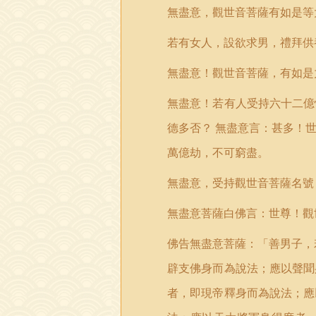
無盡意，觀世音菩薩有如是等
若有女人，設欲求男，禮拜供
無盡意！觀世音菩薩，有如是
無盡意！若有人受持六十二億
德多否？
無盡意言：甚多！
萬億劫，不可窮盡。
無盡意，受持觀世音菩薩名號
無盡意菩薩白佛言：世尊！觀
佛告無盡意菩薩：「善男子，
辟支佛身而為說法；應以聲聞
者，即現帝釋身而為說法；應