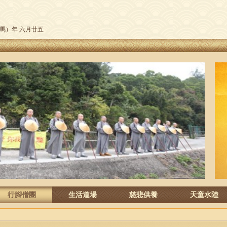
午（馬）年 六月廿五
行腳僧團
生活道場
慈悲供養
天童水陸