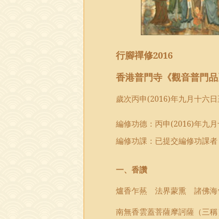
行腳禪修
2016
香港普門寺《觀音
普門品
歲次丙申
(2016)
年九月十六日
編修功德
：
丙申
(2016)
年九月
編修功課：已提交編修功課者
一、香讚
爐香乍爇 法界蒙熏 諸佛海
南無香雲蓋菩薩摩訶薩（三稱