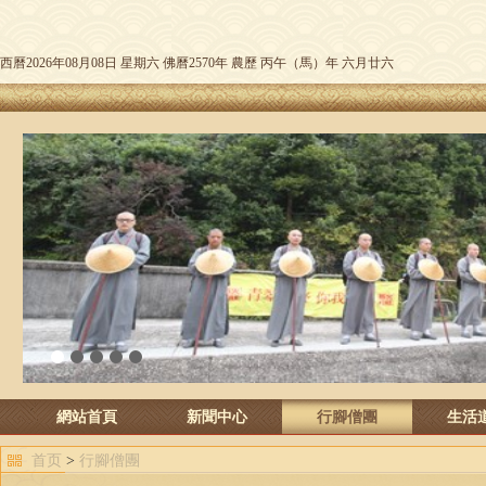
西曆2026年08月08日 星期六 佛曆2570年 農歷 丙午（馬）年 六月廿六
1
2
3
4
5
網站首頁
新聞中心
行腳僧團
生活
首页
>
行腳僧團