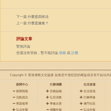
下一篇:
什麼是四依法
上一篇:
什麼是施食？
評論文章
暫無評論
您還沒有登錄，暫不能評論,
登錄
或
註冊
Copyright © 香港佛教文化協會 如無意中侵犯您的權益或含有不如
新聞中心
行腳僧團
生活道場
新聞簡報
宗務組織
生活道場
活動資訊
弘宗演教
行腳禪修
專題報導
學修次第
佛門社區
弘法年鑒
僧團年報
弘法年報