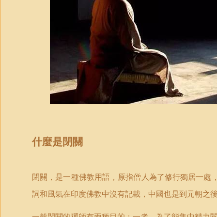
什麼是閉關
閉關，是一種佛教用語，原指僧人為了修行獨居一處
詞和風氣在印度佛教中沒有記載，中國也是到元朝之
一般閉關的禪師有兩種目的：一者，為了能集中精力