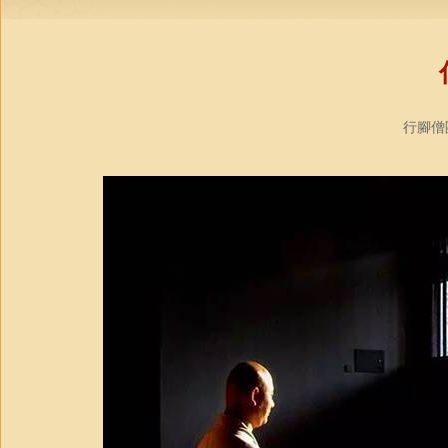
行腳僧團教