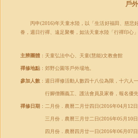
戶
丙申
(2016)
年天童水陸，以「生活好福田、慈悲
眷，週日行禪、遠足聚餐，如法天童水陸「行禪印心
主辨團體
：天童弘法中心、天童
(
慧能
)
文教會館
禪修地點
：郊野公園等戶外場地。
參加人數
：週日禪修活動人數四十八位為限，十六人
行腳僧團義工、護法會員及家眷，報名優
禪修日期
：二月份．農曆二月廿四日
(2016
年
04
月
12
日
三月份．農曆三月廿二日
(2016
年
05
月
10
日
四月份．農曆四月廿一日
(2016
年
06
月
07
日