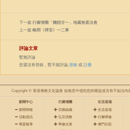
下一篇:
行腳僧團「饑饉廿一」地藏無遮法會
上一篇:
略聞《禪堂》一二事
評論文章
暫無評論
您還沒有登錄，暫不能評論,
登錄
或
註冊
Copyright © 香港佛教文化協會 如無意中侵犯您的權益或含有不如
新聞中心
行腳僧團
生活道場
新聞簡報
宗務組織
生活道場
活動資訊
弘宗演教
行腳禪修
專題報導
學修次第
佛門社區