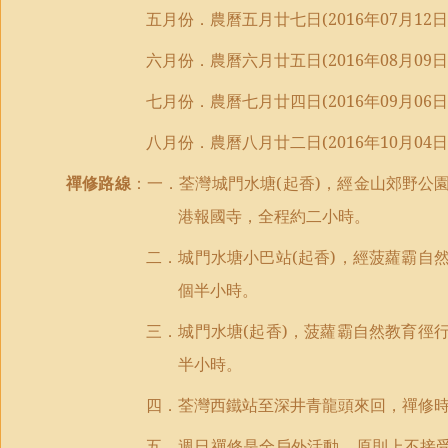
五月份．農曆五月廿七日
(2016
年
07
月
12
日
六月份．農曆六月廿五日
(2016
年
08
月
09
日
七月份．農曆七月廿四日
(2016
年
09
月
06
日
八月份．農曆八月廿二日
(2016
年
10
月
04
日
禪修路線
：一．荃灣城門水塘
(
起香
)
，經金山郊野公
港報國寺，全程約二小時。
二．城門水塘小巴站
(
起香
)
，經菠蘿霸自
個半小時。
三．城門水塘
(
起香
)
，菠蘿霸自然教育徑
半小時。
四．荃灣西鐵站至深井青龍頭來回，禪修
五．週日禪修是全戶外活動，原則上不接