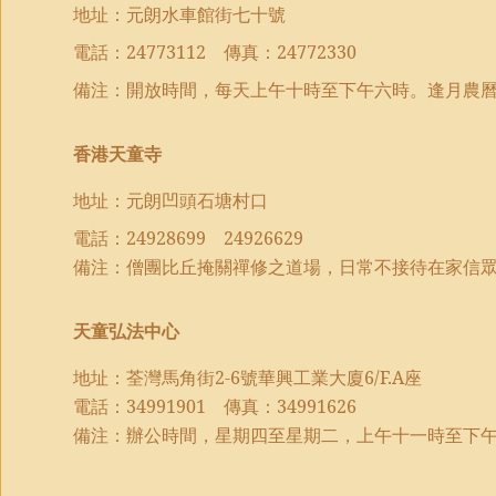
地址：元朗水車館街七十號
電話：
24773112
傳真：
24772330
備注：開放時間，每天上午十時至下午六時。逢月農
香港天童寺
地址：元朗凹頭石塘村口
電話：
24928699
24926629
備注：僧團比丘掩關禪修之道場，日常不接待在家信
天童弘法中心
地址：荃灣馬角街
2-6
號華興工業大廈
6/F.A
座
電話：
34991901
傳真：
34991626
備注：辦公時間，星期四至星期二，上午十一時至下