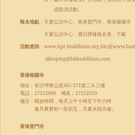
或取消活動。
報名地點
：天童弘法中心、香港普門寺、香港報國寺
天童弘法中心．週日禪修報名表．下載
活動查詢
：
www.bpt-buddhism.org.hk/
或
www.budd
siktoping@hkbuddhism.com
香港報國寺
地址：長沙灣青山道
365-371
號二＆三樓
電話：
27252900
傳真：
27252920
備注：開放時間，每天上午十時至下午六時
逢月農曆初一至初五，天童水陸共修。
香港普門寺