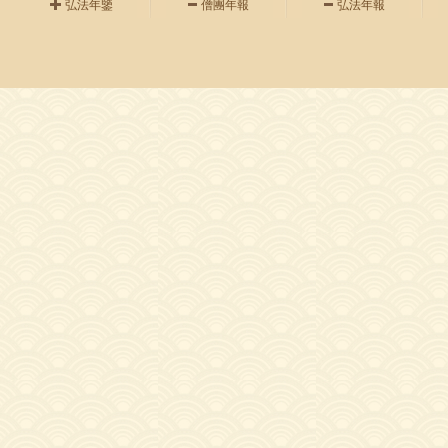
弘法年鑒
僧團年報
弘法年報