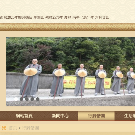
西曆2026年08月06日 星期四 佛曆2570年 農歷 丙午（馬）年 六月廿四
1
2
3
4
5
網站首頁
新聞中心
行腳僧團
生活
首页
>
行腳僧團