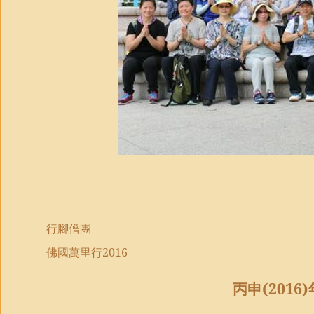
行腳僧團
佛國萬里行
2016
丙申
(2016)