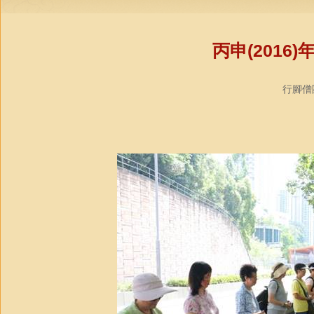
丙申(201
行腳僧團教