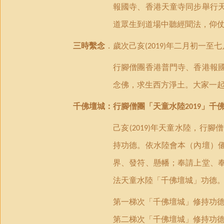
報國寺、香港天童寺同步舉行
道眾生到道場中聽經聞法，仰
三時繫念
．歲次己亥
年二月初一至七
(2019)
行腳僧團香港普門寺、香港報
念佛，求生西方淨土。大家一
千佛壇城：行腳僧團
「
天童水陸
」
千
2019
己亥
年天童水陸，行腳僧
(2019)
持功德。依水陸會本（內壇）
界、發符、懸幡；奉請上堂、
法天童水陸「千佛壇城」功德
第一梯次「千佛壇城」修持功
第二梯次「千佛壇城」修持功