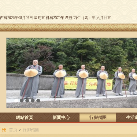
西曆2026年08月07日 星期五 佛曆2570年 農歷 丙午（馬）年 六月廿五
1
2
3
4
5
網站首頁
新聞中心
行腳僧團
生活
首页
>
行腳僧團