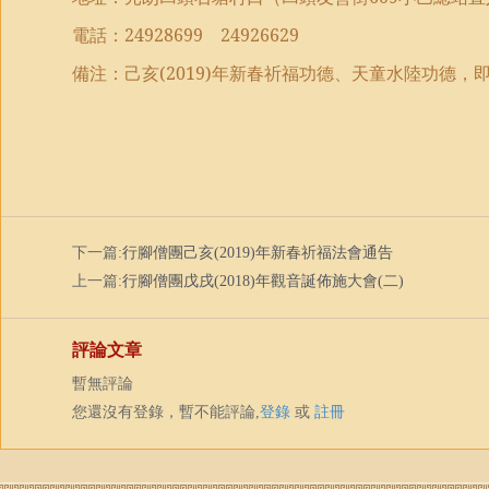
電話：
24928699
24926629
備注：己亥
(2019)
年
新春祈福功德、
天童水陸功德，
下一篇:
行腳僧團己亥(2019)年新春祈福法會通告
上一篇:
行腳僧團戊戌(2018)年觀音誕佈施大會(二)
評論文章
暫無評論
您還沒有登錄，暫不能評論,
登錄
或
註冊