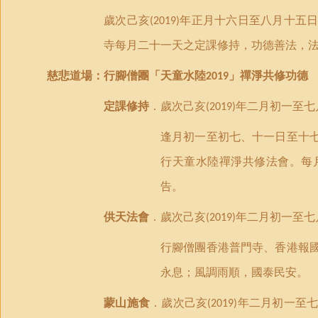
歲次己亥
年正月十六日至八月十五
(2019)
寺每月二十一天之定課修持，
功德善法
，
慈悲
道場
：行腳僧團
「
天童水陸
」
禪淨共修
功德
2019
定課
修
持
．歲次己亥
年二月初一至七
(2019)
逢月初一至初七、十一日至十
行天童水陸禪淨共修法會。每
告。
供天法會
．歲次己亥
年二月初一至七
(2019)
行腳僧團香港普門寺、香港報
永息；風調雨順，國泰民安。
蒙山施食
．歲次己亥
年二月初一至
(2019)