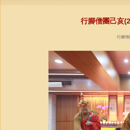
行腳僧團己亥(2
行腳僧團教