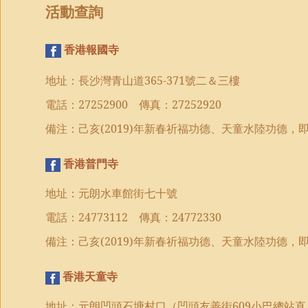
活動查詢
香港報國寺
地址：長沙灣青山道
365-371
號二＆三樓
電話：
27252900
傳真：
27252920
備注：己亥
(2019)
年
新春祈福功德、
天童水陸功德，
香港普門寺
地址：元朗水車館街七十號
電話：
24773112
傳真：
24772330
備注：己亥
(2019)
年
新春祈福功德、
天童水陸功德，
香港天童寺
地址：元朗凹頭石塘村口（凹頭友善街
609
小巴總站直