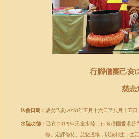
行腳僧團己亥
(
慈悲
法會日期：
歲次己亥
年正月十六日至八月十五日
(2019)
水陸功德：
己亥
年天童水陸，行腳僧團香港普
(2019)
修
、
定課修持
。慈悲道場，以法利生；生