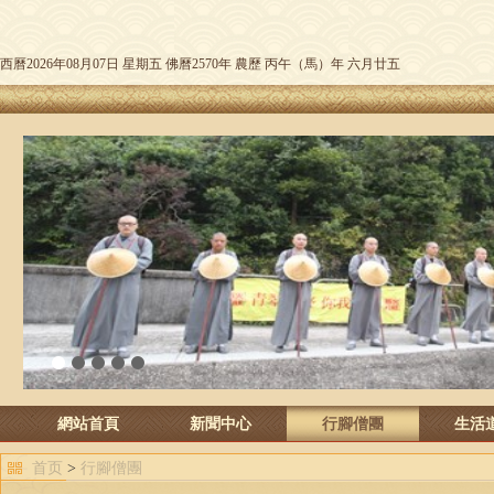
西曆2026年08月07日 星期五 佛曆2570年 農歷 丙午（馬）年 六月廿五
1
2
3
4
5
網站首頁
新聞中心
行腳僧團
生活
首页
>
行腳僧團