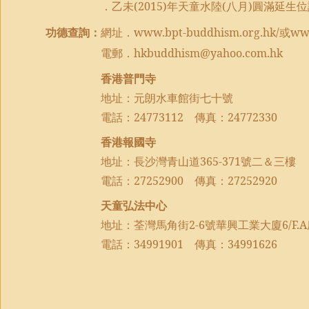
．乙未
(2015)
年天童水陸
(
八月
)
圓滿延生位
功德查詢：
網址．
www.bpt-buddhism.org.hk
/
或
ww
電郵．
hkbuddhism@yahoo.com.hk
香港普門寺
地址：元朗水車館街七十號
電話：
24773112
傳真：
24772330
香港報國寺
地址：長沙灣青山道
365-371
號二＆三樓
電話：
27252900
傳真：
27252920
天童弘法中心
地址：荃灣馬角街
2-6
號華興工業大廈
6/F.A
電話：
34991901
傳真：
34991626