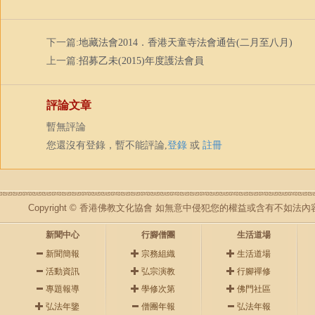
下一篇:
地藏法會2014．香港天童寺法會通告(二月至八月)
上一篇:
招募乙未(2015)年度護法會員
評論文章
暫無評論
您還沒有登錄，暫不能評論,
登錄
或
註冊
Copyright © 香港佛教文化協會 如無意中侵犯您的權益或含有不如
新聞中心
行腳僧團
生活道場
新聞簡報
宗務組織
生活道場
活動資訊
弘宗演教
行腳禪修
專題報導
學修次第
佛門社區
弘法年鑒
僧團年報
弘法年報