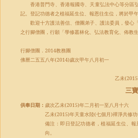
香港普門寺、香港報國寺、天童弘法中心等分區
記。登記功德者之植福延生位、報恩往生位，將於甲
歡迎十方護法善信、僧團弟子、護法委員，發心
之行腳僧團，行願「學修叢林化、弘法教育化、佈教
行腳僧團．
2014
教務團
佛曆二五五八年
(2014)
歲次甲午八月初一
乙未
(2015
三
供奉日期：
歲次乙未
(2015)
年二月初一至八月十六
乙未
(2015)
年天童水陸
(
七個月
)
禪淨共修功
備注：即日
登記
功德者，
植福延生位、報
向。