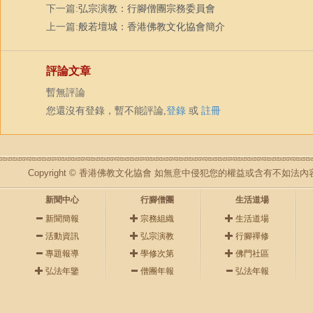
下一篇:
弘宗演教：行腳僧團宗務委員會
上一篇:
般若壇城：香港佛教文化協會簡介
評論文章
暫無評論
您還沒有登錄，暫不能評論,
登錄
或
註冊
Copyright © 香港佛教文化協會 如無意中侵犯您的權益或含有不如
新聞中心
行腳僧團
生活道場
新聞簡報
宗務組織
生活道場
活動資訊
弘宗演教
行腳禪修
專題報導
學修次第
佛門社區
弘法年鑒
僧團年報
弘法年報