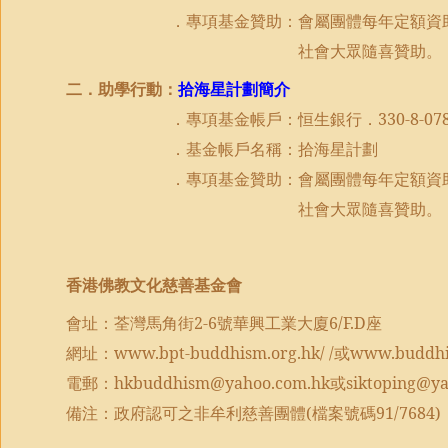
．專項基金贊助：會屬團體每年定額資
社會大眾隨喜贊助。
二．助學行動：
拾海星計劃簡介
．專項基金帳戶：恒生銀行．
330-8-07
．基金帳戶名稱：拾海星計劃
．專項基金贊助：會屬團體每年定額資
社會大眾隨喜贊助。
香港佛教文化慈善基金會
會址：荃灣馬角街
2-6
號華興工業大廈
6/F.D
座
網址：
www.bpt-buddhism.org.hk/ /
或
www.buddhi
電郵：
hkbuddhism@yahoo.com.hk
或
siktoping@y
備注：政府認可之非牟利慈善團體
(
檔案號碼
91/7684)