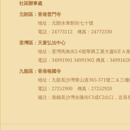
社區辦事處
元朗區：香港普門寺
地址：元朗水車館街七十號
電話：
24773112
傳真：
24772330
荃灣區：天童弘法中心
地址：荃灣馬角街
2-6
號華興工業大廈
6/F.
Ａ
電話：
34991901 34991902
傳真：
3499162
九龍區：香港報國寺
地址：九龍長沙灣青山道
365-371
號二＆三樓
電話：
27252900
傳真：
27252920
備注：港鐵長沙灣永隆街
C1
或
C2
出口，近長