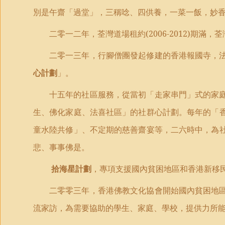
別是午齋「過堂」，三稱唸、四供養，一菜一飯，妙
二零一二年，荃灣道場租約
(2006-2012)
期滿，荃
二零一三年，行腳僧團發起修建的香港報國寺，
心計劃
」。
十五年的社區服務，從當初「走家串門」式的家
生、佛化家庭、法喜社區」的社群心計劃。每年的「
童水陸共修」、不定期的慈善齋宴等，二六時中，為
悲、事事佛是。
拾海星計劃
，專項支援國內貧困地區和香港新移
二零零三年，香港佛教文化協會開始國內貧困地
流家訪，為需要協助的學生、家庭、學校，提供力所