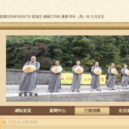
西曆2026年08月07日 星期五 佛曆2570年 農歷 丙午（馬）年 六月廿五
1
2
3
4
5
網站首頁
新聞中心
行腳僧團
生活
首页
>
行腳僧團