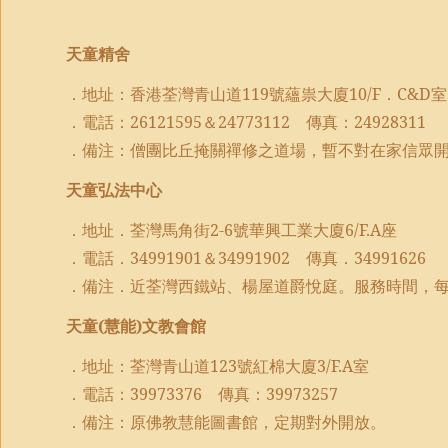
天童精舍
．地址：香港荃灣青山道
119
號蘊祟大廈
10/F
．
C&D
室
．電話：
26121595
＆
24773112
傳真：
24928311
．備注：僧團比丘掩關禪修之道場，暫不對在家信眾
天童弘法中心
．地址．荃灣馬角街
2-6
號華興工業大廈
6/F.A
座
．電話．
34991901
＆
34991902
傳真．
34991626
．備注．近荃灣西鐵站、楊屋道爵悅庭。服務時間，
天童
(
慧能
)
文教會館
．地址：荃灣青山道
123
號紅棉大廈
3/F.A
室
．電話：
39973376
傳真：
39973257
．備注：原佛教慧能圖書館，定期對外開放。