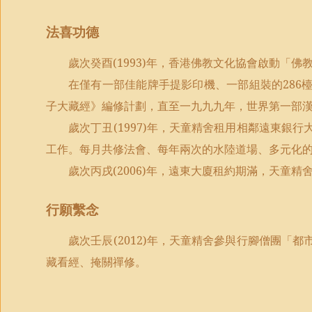
法喜功德
歲次癸酉
(1993)
年，香港佛教文化協會啟動「佛
在僅有一部佳能牌手提影印機、一部組裝的
286
子大藏經》編修計劃，直至一九九九年，世界第一部
歲次丁丑
(1997)
年，天童精舍租用相鄰遠東銀行
工作。每月共修法會、每年兩次的水陸道場、多元化
歲次丙戌
(2006)
年，遠東大廈租約期滿，天童精
行願繫念
歲次壬辰
(2012)
年，天童精舍參與行腳僧團「都
藏看經、掩關禪修。