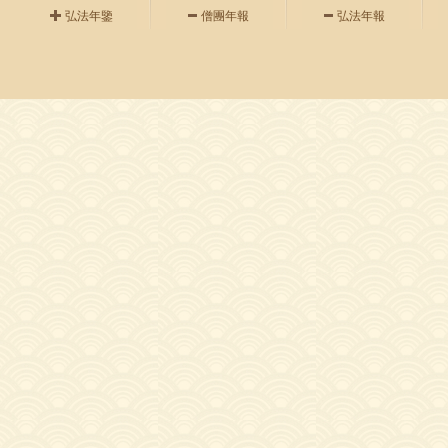
弘法年鑒
僧團年報
弘法年報