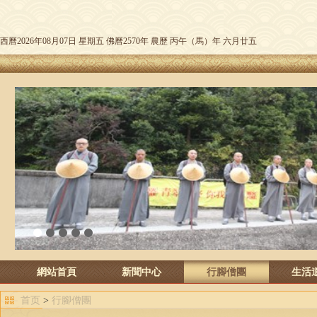
西曆2026年08月07日 星期五 佛曆2570年 農歷 丙午（馬）年 六月廿五
1
2
3
4
5
網站首頁
新聞中心
行腳僧團
生活
首页
>
行腳僧團