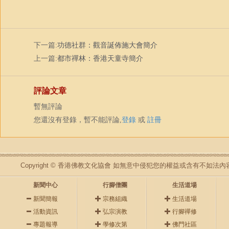
下一篇:
功德社群：觀音誕佈施大會簡介
上一篇:
都市禪林：香港天童寺簡介
評論文章
暫無評論
您還沒有登錄，暫不能評論,
登錄
或
註冊
Copyright © 香港佛教文化協會 如無意中侵犯您的權益或含有不如
新聞中心
行腳僧團
生活道場
新聞簡報
宗務組織
生活道場
活動資訊
弘宗演教
行腳禪修
專題報導
學修次第
佛門社區