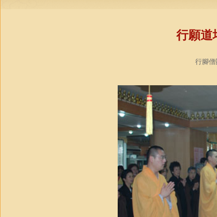
行願道
行腳僧團