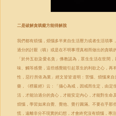
二是破解貪嗔癡方能得解脫
我們都有煩惱，煩惱多半來自生活壓力或者生活瑣事
過分的討厭（嗔）或是在不明事理真相而做出的貪嗔
「
於外五欲染愛名貪」佛教認為，眾生生活在世間，
味、觸等感覺，這些感覺能引起眾生的利欲之心，再
性，惡行所依為業」經文皆皆道明：苦惱、煩惱來自
藥，《楞嚴經》云：
「
攝心為戒，因戒而生定，由定
活，才能治過分的貪心，才能安定內心，才能對生命
煩惱，學習如來自覺、覺他、覺行圓滿。不要在乎那
慌，遠離非分不現實的幻想，才會終究沒有煩惱，專