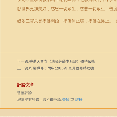
願世界更加美好，感恩一切眾生，慈悲一切眾生，普
皈依三寶只是學佛開始，學佛無止境，學佛在路上。
下一篇:
香港天童寺《地藏菩薩本願經》修持儀軌
上一篇:
行腳禪修：丙申(2016)年九月份修持功德
評論文章
暫無評論
您還沒有登錄，暫不能評論,
登錄
或
註冊