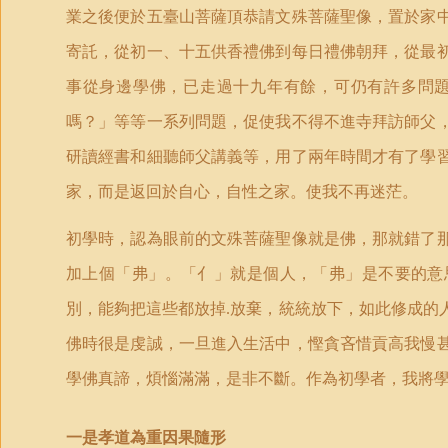
業之後便於五臺山菩薩頂恭請文殊菩薩聖像，置於家
寄託，從初一、十五供香禮佛到每日禮佛朝拜，從最
事從身邊學佛，已走過十九年有餘，可仍有許多問
嗎？」等等一系列問題，促使我不得不進寺拜訪師父
研讀經書和細聽師父講義等，用了兩年時間才有了學
家，而是返回於自心，自性之家。使我不再迷茫。
初學時，認為眼前的文殊菩薩聖像就是佛，那就錯了
加上個
「
弗」。
「
亻」就是個人，
「
弗」是不要的意
別，能夠把這些都放掉
放棄，統統放下，如此修成的
.
佛時很是虔誠，一旦進入生活中，慳貪吝惜貢高我慢
學佛真諦，煩惱滿滿，是非不斷。作為初學者，我將
一是孝道為重因果隨形