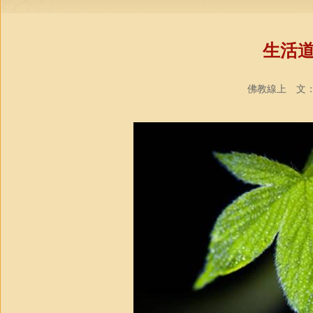
生活
佛教線上 文：蘇