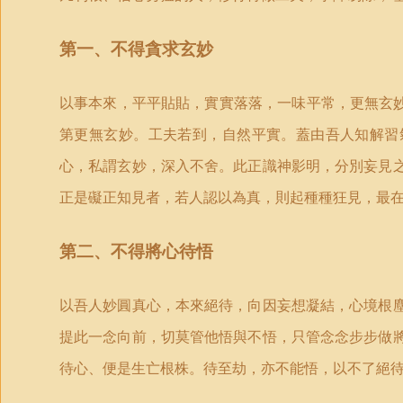
第一、不得貪求玄妙
以事本來，平平貼貼，實實落落，一味平常，更無玄妙
第更無玄妙。工夫若到，自然平實。蓋由吾人知解習
心，私謂玄妙，深入不舍。此正識神影明，分別妄見
正是礙正知見者，若人認以為真，則起種種狂見，最
第二、不得將心待悟
以吾人妙圓真心，本來絕待，向因妄想凝結，心境根
提此一念向前，切莫管他悟與不悟，只管念念步步做
待心、便是生亡根株。待至劫，亦不能悟，以不了絕