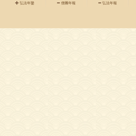
弘法年鑒
僧團年報
弘法年報