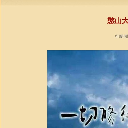
憨山
行腳僧團教