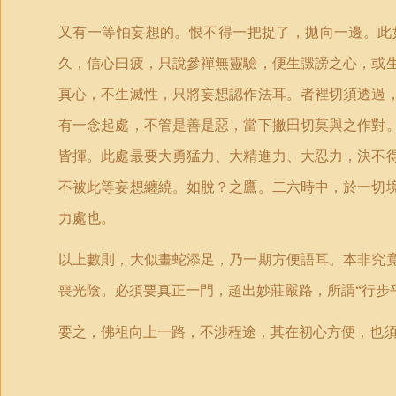
又有一等怕妄想的。恨不得一把捉了，拋向一邊。此
久，信心曰疲，只說參禪無靈驗，便生譭謗之心，或
真心，不生滅性，只將妄想認作法耳。者裡切須透過
有一念起處，不管是善是惡，當下撇田切莫與之作對
皆揮。此處最要大勇猛力、大精進力、大忍力，決不
不被此等妄想纏繞。如脫？之鷹。二六時中，於一切
力處也。
以上數則，大似畫蛇添足，乃一期方便語耳。本非究
喪光陰。必須要真正一門，超出妙莊嚴路，所謂“行步
要之，佛祖向上一路，不涉程途，其在初心方便，也