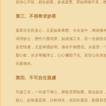
若待心不除，易生疲厭，多成退墮。譬如尋物不見，
第三、不得希求妙果
蓋眾生生死妄心，元是如來果體。今在迷中，將諸佛
清淨妙土，變作六塵境界。如成做工夫，若一念頓悟
妄想情慮，元是神通妙用。換名不換體也。永嘉雲：“
厭心歇，步步華藏淨土，心心彌勤下生。若安心先求
生厭倦矣。
第四、不可自生疑慮
凡做工夫，一向放下身心，屏絕見聞知覺。脫去故步
疑心，起無量思算，計較得失，或別生臆見，動發邪