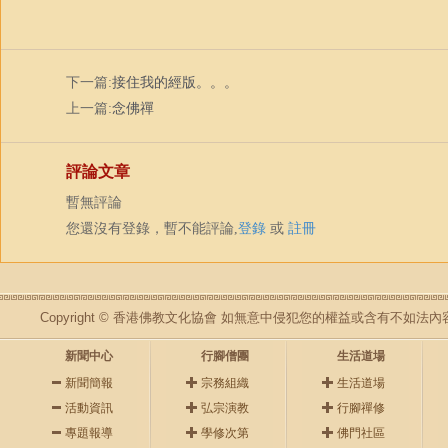
下一篇:
接住我的經版。。。
上一篇:
念佛禪
評論文章
暫無評論
您還沒有登錄，暫不能評論,
登錄
或
註冊
Copyright © 香港佛教文化協會 如無意中侵犯您的權益或含有不如
新聞中心
行腳僧團
生活道場
新聞簡報
宗務組織
生活道場
活動資訊
弘宗演教
行腳禪修
專題報導
學修次第
佛門社區