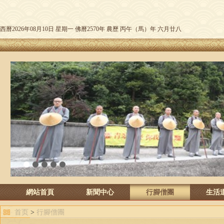
西曆2026年08月10日 星期一 佛曆2570年 農歷 丙午（馬）年 六月廿八
1
2
3
4
5
網站首頁
新聞中心
行腳僧團
生活
首页
>
行腳僧團