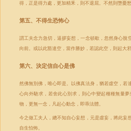
得，正是得力處，更加精釆，則不退屈。不然則墮憂
第五、不得生恐怖心
謂工夫念力急切，逼拶妄想，一念頓歇，忽然身心脫
向前。或以此豁達空，當作勝妙，若認此空，則起大
第六、決定信自心是佛
然佛無別佛，唯心即是。以佛真法身，猶若虛空，若
心向外馳求，若舍此心別求，則心中變起種種無量夢
物，更無一念，凡起心動念，即乖法體。
今之做工夫人，總不知自心妄想，元是虛妄，將此妄
自生怕怖。