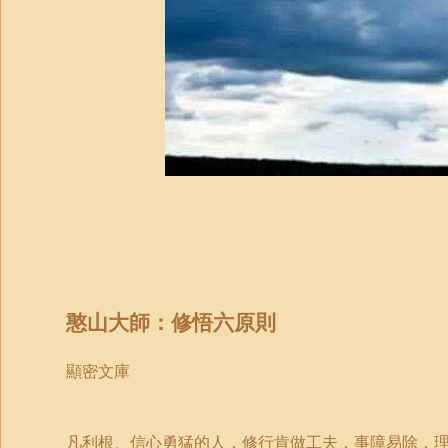
憨山大師：修悟六原則
顯密文庫
凡利根、信心勇猛的人，修行肯做工夫，事障易除，