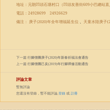
地址：元朗凹頭石塘村口（凹頭友善街
609
小巴總站直
電話：
24928699
24926629
備注：
庚子
年全年
增福延生位
、
天童水陸庚子(2
(2020)
下一篇:
行腳僧團庚子(2020)年新春祈福法會通告
上一篇:
行腳僧團己亥(2019)年行腳禪修活動通告
評論文章
暫無評論
您還沒有登錄，暫不能評論,
登錄
或
註冊