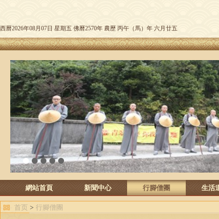
西曆2026年08月07日 星期五 佛曆2570年 農歷 丙午（馬）年 六月廿五
1
2
3
4
5
網站首頁
新聞中心
行腳僧團
生活
首页
>
行腳僧團