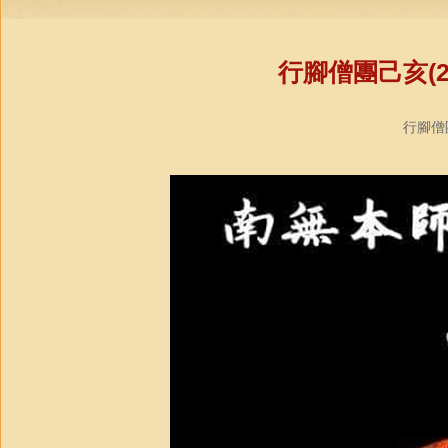
行腳僧團己亥(2
行腳僧團教