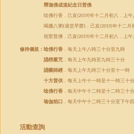
釋迦佛成道紀
念
日普佛
唸佛行香．己亥
年十二月初八．上午
(2019)
喝
臘
八粥
(
過堂早齋
)．己亥
年十二月
(2019)
祝聖普佛．己亥
年十二月初八．上午
(2019)
修持
儀規
：
唸佛行香
．每天上午八時三十分至九時
誦楞嚴咒
．每天上午九時至九時三十分
誦藥師經
．每天上午九時三十分至十一時
十方普供
．每天上午十一時至十一時三十
唸佛行香
．每天中午十二時至十二時三十
瑜伽焰口
．每天中午十二時三十分至下午
活動查詢