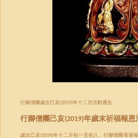
行腳僧團歲次己亥
年十二月活動通告
(2019)
行腳僧團己亥
年歲末祈福
報恩
(2019)
歲次
己亥
年十二月初一至初八，
行腳僧團
香港
(2019)