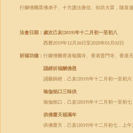
行腳僧團眾佛弟子
、
十方護法善信
、
街坊大眾
，
隨喜
法會日期：
歲次
己亥
年十二月初一至初
八
(2019)
西曆
年
月
日
至
年
月
日
2019
12
26
2020
01
02
祈福
功德：
行腳僧團
香港報國寺、香港普門寺、香港
誦經祈福酬佛恩
誦藥師經．己亥
年十二月初一至初六
(2019)
瑜伽焰口三味供
瑜伽焰口．己亥
年十二月初一至初七
(2019)
供佛齋天福滿年
供佛齋天
．
己亥
年十二月初七
．
上午
(2019)