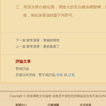
三、用清水將白糖化開，用慢火炒至白糖由稠變稀，
後，倒在抹香油的盤子內即可。
下一篇:
家常菜香：青椒炒香乾
上一篇:
家常菜香：素炒蔬菜丁
評論文章
暫無評論
您還沒有登錄，暫不能評論,
登錄
或
註冊
Copyright © 香港佛教文化協會 如無意中侵犯您的權益或含有不如
新聞中心
行腳僧團
生活道場