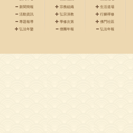
新聞簡報
宗務組織
生活道場
活動資訊
弘宗演教
行腳禪修
專題報導
學修次第
佛門社區
弘法年鑒
僧團年報
弘法年報