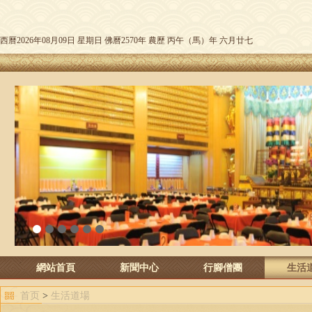
西曆2026年08月09日 星期日 佛曆2570年 農歷 丙午（馬）年 六月廿七
1
2
3
4
5
6
網站首頁
新聞中心
行腳僧團
生活
首页
>
生活道場