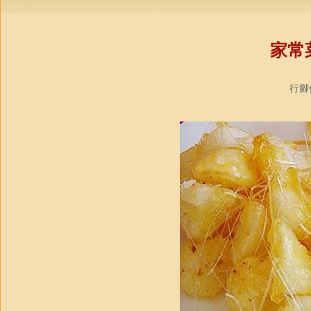
家常
行腳僧