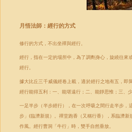
月悟法師：經
行的方式
修行的方式，不出坐禪與經行。
經行，指在一定的場所中，為了調劑身心，旋繞往來
經行。
據大比丘三千威儀經卷上載，適於經行之地有五，即
經行能得五利：一、能堪遠行；二、能靜思惟；三、
一足半步（半步經行），在一次呼吸之間行走半步，
步」
(
臨濟新規）。禪堂跑香（又稱行香），系臨濟新
作風。經行曹洞「牛行」時，雙手自然垂放。