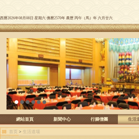
西曆2026年08月08日 星期六 佛曆2570年 農歷 丙午（馬）年 六月廿六
1
2
3
4
5
6
網站首頁
新聞中心
行腳僧團
生活
首页
>
生活道場