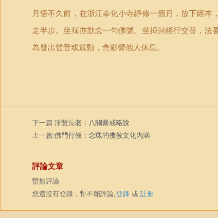
月悟不久前，在浙江奉化小寺靜修一個月，放下經本
走半步。坐禪亦默念一句佛號。坐禪與經行交替，法
為發出聲音或震動，會影響他人休息。
下一篇:
淨慧長老：八關齋戒略說
上一篇:
佛門行儀：念珠的佛教文化內涵
評論文章
暫無評論
您還沒有登錄，暫不能評論,
登錄
或
註冊