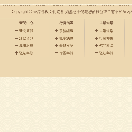
Copyright © 香港佛教文化協會 如無意中侵犯您的權益或含有不如
新聞中心
行腳僧團
生活道場
新聞簡報
宗務組織
生活道場
活動資訊
弘宗演教
行腳禪修
專題報導
學修次第
佛門社區
弘法年鑒
僧團年報
弘法年報