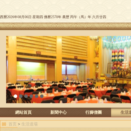
西曆2026年08月06日 星期四 佛曆2570年 農歷 丙午（馬）年 六月廿四
1
2
3
4
5
6
網站首頁
新聞中心
行腳僧團
生活
首页
>
生活道場