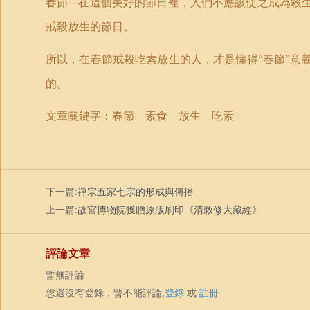
春節
在這個美好的節日裡，人們不應該使之成為殺
---
戒殺放生的節日。
所以，在春節戒殺吃素放生的人，才是懂得“春節”意
的。
文章關鍵字：春節 素食 放生 吃素
下一篇:
禪宗五家七宗的形成與傳播
上一篇:
故宮博物院獲贈原版刷印《清敕修大藏經》
評論文章
暫無評論
您還沒有登錄，暫不能評論,
登錄
或
註冊