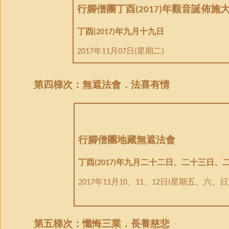
行腳僧團丁酉
年觀音誕佈施
(2017)
丁酉
年九月十九日
(2017)
年
月
日
星期二
2017
11
07
(
)
第
四
梯次：無遮法會．
法喜有情
行腳僧團地藏無遮法會
丁酉
年九月二十二日、二十三日、
(2017)
年
月
、
、
日
星期五、六、日
2017
11
10
11
12
(
第
五
梯次：懺悔三業．長養慈悲