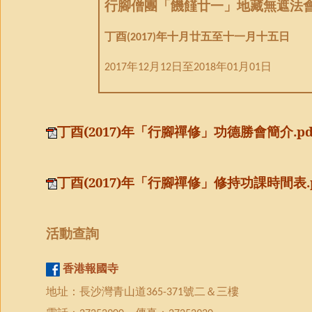
行腳僧團「饑饉廿一」地藏無遮法
丁酉
年十月廿五至十一月十五日
(2017)
年
月
日至
年
月
日
2017
12
12
2018
01
01
丁酉(2017)年「行腳禪修」功德勝會簡介.pd
丁酉(2017)年「行腳禪修」修持功課時間表.p
活動
查詢
香港報國寺
地址：長沙灣青山道
號二＆三樓
365-371