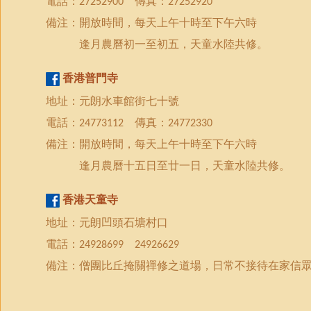
電話：
傳真：
27252900
27252920
備注：開放時間，每天上午十時至下午六時
逢月農曆初一至初五，天童水陸共修。
香港
普門
寺
地址：元朗水車館街七十號
電話：
傳真：
24773112
24772330
備注：開放時間，每天上午十時至下午六時
逢月農曆
十五日
至
廿一
日，天童水陸共修。
香港
天童寺
地址：元朗凹頭石塘村口
電話：
24928699
24926629
備注：僧團比丘掩關禪修之道場，日常不接待在家信