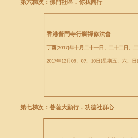
第
六
梯次：佛門社區．你我同行
香港普門寺行腳禪修法會
丁酉
年十月二十一日、二十二日、
(2017)
年
月
、
、
日
星期五、六、日
2017
12
08
09
10
(
第
七
梯次：
菩薩
大願行．功德社群心