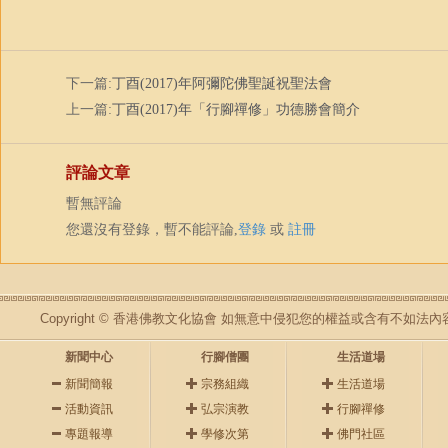
下一篇:
丁酉(2017)年阿彌陀佛聖誕祝聖法會
上一篇:
丁酉(2017)年「行腳禪修」功德勝會簡介
評論文章
暫無評論
您還沒有登錄，暫不能評論,
登錄
或
註冊
Copyright © 香港佛教文化協會 如無意中侵犯您的權益或含有不如
新聞中心
行腳僧團
生活道場
新聞簡報
宗務組織
生活道場
活動資訊
弘宗演教
行腳禪修
專題報導
學修次第
佛門社區