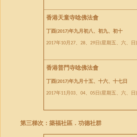
香港天童寺唸佛法會
丁酉
年九月初八、初九、初十
(2017)
年
月
、
、
日
星期五、六、日
2017
10
27
28
29
(
香港普門寺唸佛法會
丁酉
年九月十五、十六、十七日
(2017)
年
月
、
、
日
星期五、六、日
2017
11
03
04
05
(
第三梯次：
築福社區．功德社群