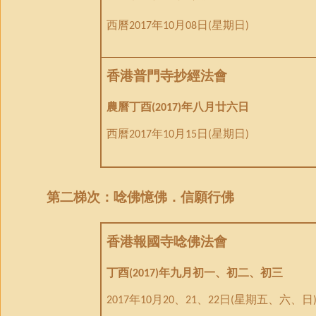
西曆
年
月
日
星期日
2017
10
08
(
)
香港普門寺抄經法會
農曆丁酉
年八月廿六日
(2017)
西曆
年
月
日
星期日
2017
10
15
(
)
第二梯次：唸佛憶佛．信願行佛
香港報國寺唸佛法會
丁酉
年九月初一、初二、初三
(2017)
年
月
、
、
日
星期五、六、日
2017
10
20
21
22
(