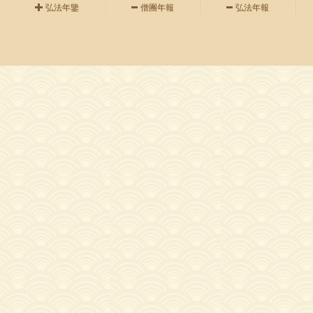
弘法年鑒
僧團年報
弘法年報