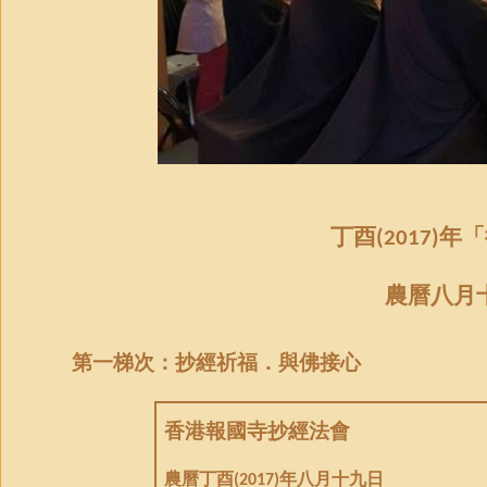
丁酉
年
「
(2017)
農曆八月
第一梯次：抄經祈福．與佛接心
香港報國寺抄經法會
農曆丁酉
年八月十九日
(2017)