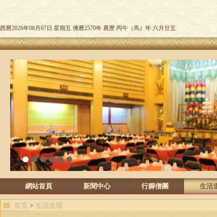
西曆2026年08月07日 星期五 佛曆2570年 農歷 丙午（馬）年 六月廿五
1
2
3
4
5
6
網站首頁
新聞中心
行腳僧團
生活
首页
>
生活道場