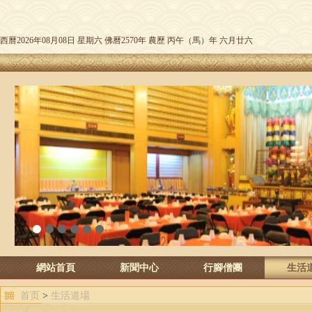
西曆2026年08月08日 星期六 佛曆2570年 農歷 丙午（馬）年 六月廿六
1
2
3
4
5
6
網站首頁
新聞中心
行腳僧團
生活
首页
>
生活道場