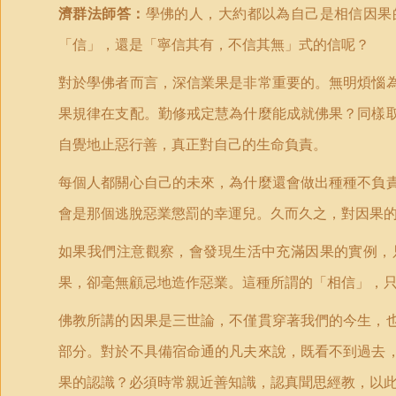
濟群法師答：
學佛的人，大約都以為自己是相信因果
「
信
」
，還是
「
寧信其有，不信其無
」
式的信呢？
對於學佛者而言，深信業果是非常重要的。無明煩惱
果規律在支配。勤修戒定慧為什麼能成就佛果？同樣
自覺地止惡行善，真正對自己的生命負責。
每個人都關心自己的未來，為什麼還會做出種種不負
會是那個逃脫惡業懲罰的幸運兒。久而久之，對因果
如果我們注意觀察，會發現生活中充滿因果的實例，
果，卻毫無顧忌地造作惡業。這種所謂的
「
相信
」
，
佛教所講的因果是三世論，不僅貫穿著我們的今生，
部分。對於不具備宿命通的凡夫來說，既看不到過去
果的認識？必須時常親近善知識，認真聞思經教，以