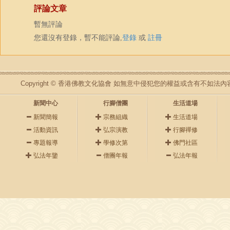
評論文章
暫無評論
您還沒有登錄，暫不能評論,
登錄
或
註冊
Copyright © 香港佛教文化協會 如無意中侵犯您的權益或含有不如
新聞中心
行腳僧團
生活道場
新聞簡報
宗務組織
生活道場
活動資訊
弘宗演教
行腳禪修
專題報導
學修次第
佛門社區
弘法年鑒
僧團年報
弘法年報