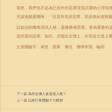
當然，我們也不必為已造作的惡業背負沉重的心理負
至誠地髮露懺悔：
「
往昔所造諸惡業，皆由無始貪嗔
以如法的懺悔清洗人格，蕩滌種種罪業。更為重要的
造作新的惡業。如此，才能生生增上，在菩提大道上
文章關鍵字：
來世 因果 佛法 佛學常識 輪回
下一篇:
為何念佛人多是老人呢？
上一篇:
以經行來體驗十六觀智