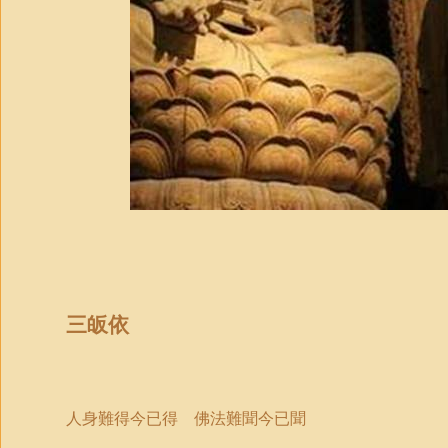
三皈依
人身難得今已得 佛法難聞今已聞