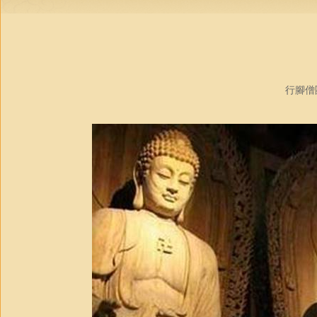
行腳僧團教