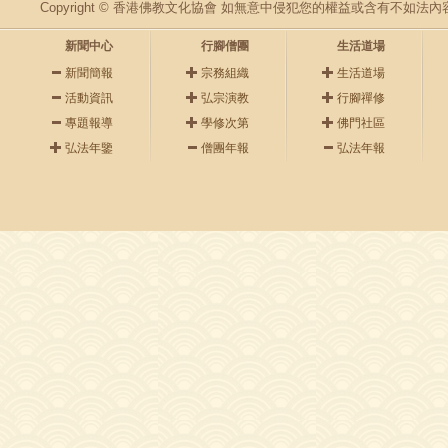
Copyright © 香港佛教文化協會 如無意中侵犯您的權益或含有不如
新聞中心
行腳僧團
生活道場
新聞簡報
宗務組織
生活道場
活動資訊
弘宗演教
行腳禪修
專題報導
學修次第
佛門社區
弘法年鑒
僧團年報
弘法年報