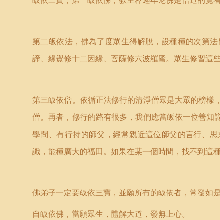
皈依三寶，第一皈依佛，教主釋迦牟尼佛是悟道的覺
第二皈依法，佛為了度眾生得解脫，設種種的次第法
諦、緣覺修十二因緣、菩薩修六波羅蜜。眾生修習這
第三皈依僧。依循正法修行的清淨僧眾是大眾的榜樣
僧。再者，修行的路有很多，我們應當皈依一位善知
學問、有行持的師父，經常親近這位師父的言行、思
識，能種廣大的福田。如果在某一個時間，找不到這
佛弟子一定要皈依三寶，並願所有的皈依者，常發如
自皈依佛，當願眾生，體解大道，發無上心。