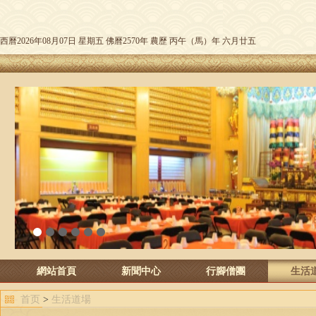
西曆2026年08月07日 星期五 佛曆2570年 農歷 丙午（馬）年 六月廿五
1
2
3
4
5
6
網站首頁
新聞中心
行腳僧團
生活
首页
>
生活道場