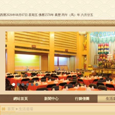
西曆2026年08月07日 星期五 佛曆2570年 農歷 丙午（馬）年 六月廿五
1
2
3
4
5
6
網站首頁
新聞中心
行腳僧團
生活
首页
>
生活道場