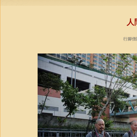
人
行腳僧團教