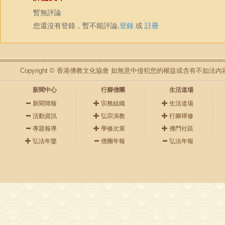
暫無評論
您還沒有登錄，暫不能評論,
登錄
或
註冊
Copyright © 香港佛教文化協會 如無意中侵犯您的權益或含有不如
新聞中心
行腳僧團
生活道場
新聞簡報
宗務組織
生活道場
活動資訊
弘宗演教
行腳禪修
專題報導
學修次第
佛門社區
弘法年鑒
僧團年報
弘法年報