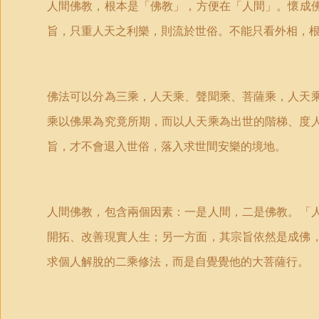
人間佛教，根本是
「
佛教
」
，方便在
「
人間
」
。懷成
旨，只重人天之利樂，則流於世俗。不能只看外相，
佛法可以分為三乘，人天乘、聲聞乘、菩薩乘，人天
乘以佛果為究竟所期，而以人天乘為出世的階梯、度
旨，才不會退入世俗，落入求世間安樂的境地。
人間佛教，包含兩個因素：一是人間，二是佛教。
「
開拓、改善現實人生；另一方面，其宗旨依然是成佛
求個人解脫的二乘修法，而是自覺覺他的大菩薩行。