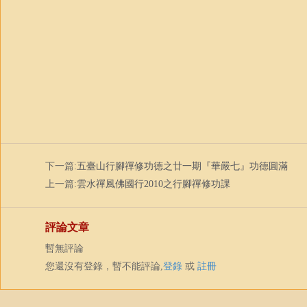
下一篇:
五臺山行腳禪修功德之廿一期『華嚴七』功德圓滿
上一篇:
雲水禪風佛國行2010之行腳禪修功課
評論文章
暫無評論
您還沒有登錄，暫不能評論,
登錄
或
註冊