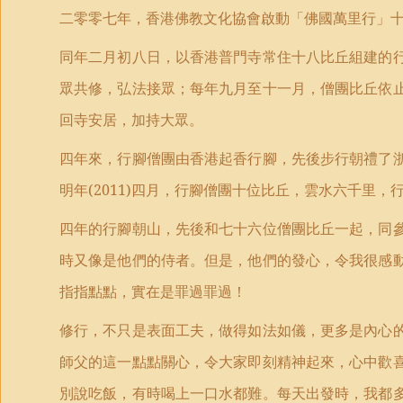
二零零七年，香港佛教文化協會啟動「佛國萬里行」
同年二月初八日，以香港普門寺常住十八比丘組建的
眾共修，弘法接眾；每年九月至十一月，僧團比丘依
回寺安居，加持大眾。
四年來，行腳僧團由香港起香行腳，先後步行朝禮了
明年
(2011)
四月，行腳僧團十位比丘，雲水六千里，
四年的行腳朝山，先後和七十六位僧團比丘一起，同
時又像是他們的侍者。但是，他們的發心，令我很感
指指點點，實在是罪過罪過！
修行，不只是表面工夫，做得如法如儀，更多是內心
師父的這一點點關心，令大家即刻精神起來，心中歡
別說吃飯，有時喝上一口水都難。每天出發時，我都