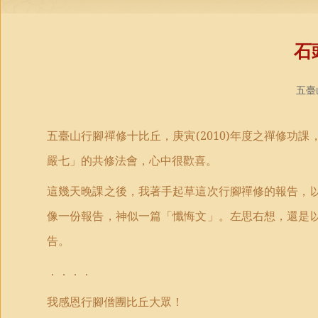
石
五臺山
五臺山行腳
禪修
十比丘，庚寅
(2010)
年
度之禪修
功課
嚴七」的共修法會，心中很歡喜。
這幾天晚課之後，我著手起草這次行腳禪修的報告，
像一份報告，神似一篇「懺悔文」。左思右想，還是
告。
．．．．
我感恩行腳僧團比丘大眾！