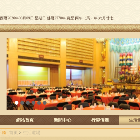
西曆2026年08月09日 星期日 佛曆2570年 農歷 丙午（馬）年 六月廿七
1
2
3
4
5
6
網站首頁
新聞中心
行腳僧團
生活
首页
>
生活道場