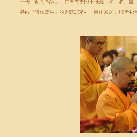
一份「觀音福
袋
」，供養大家的不僅是「米、油、鹽
菩薩『護佑眾生』的大慈悲精神，佛化家庭，和諧生