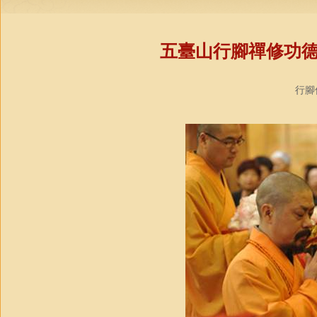
五臺山行腳禪修功
行腳僧