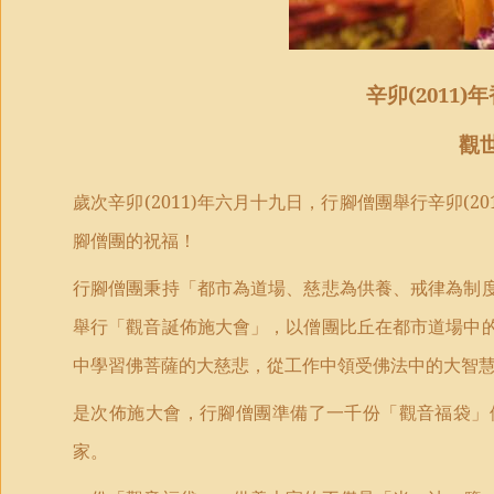
辛卯
(2011)
年
觀
歲次
辛卯
(2011)
年六月十九日，行腳僧團舉行辛卯
(20
腳僧團的祝福！
行腳僧團秉持「都市為道場、慈悲為供養、戒律為制
舉行「觀音誕佈施大會」，以僧團比丘在都市道場中
中學習佛菩薩的大慈悲，從工作中領受佛法中的大智
是次佈施大會，行腳僧團準備了一千份「觀音福
袋
」
家。