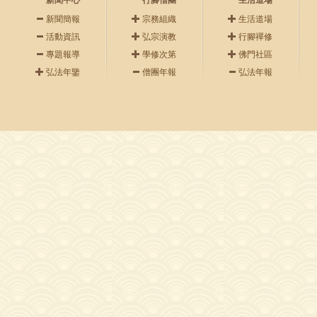
新聞中心
行腳僧團
生活道場
新聞簡報
宗務組織
生活道場
活動資訊
弘宗演教
行腳禪修
專題報導
學修次第
佛門社區
弘法年鑒
僧團年報
弘法年報