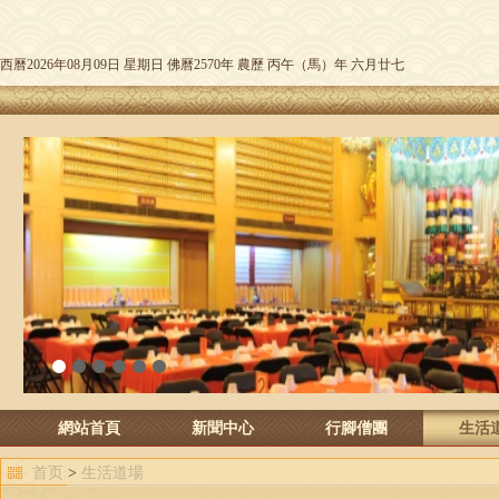
西曆2026年08月09日 星期日 佛曆2570年 農歷 丙午（馬）年 六月廿七
1
2
3
4
5
6
網站首頁
新聞中心
行腳僧團
生活
首页
>
生活道場