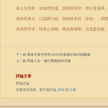
黃土但埋骨，豈能埋性靈。昔聞宿草間，曾吐青蓮華
身歸長夜台，口誦西方經。尋跡殊窅窅（
音咬
），聞
寒燈照空塔，時有山僧聽。應使鄰塚聞，沈迷盡皆醒
下一篇:
香港天童寺丙申(2016)年新春祈福功德圓滿
上一篇:
問道人生：修行難應如何克服
評論文章
暫無評論
您還沒有登錄，暫不能評論,
登錄
或
註冊