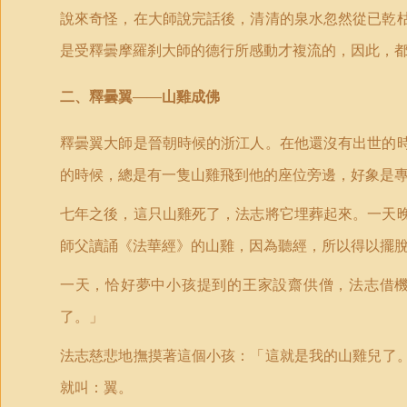
說來奇怪，在大師說完話後，清清的泉水忽然從已乾
是受釋曇摩羅刹大師的德行所感動才複流的，因此，
二、釋曇翼——山雞成佛
釋曇翼大師是晉朝時候的浙江人。在他還沒有出世的
的時候，總是有一隻山雞飛到他的座位旁邊，好象是
七年之後，這只山雞死了，法志將它埋葬起來。一天
師父讀誦《法華經》的山雞，因為聽經，所以得以擺
一天，恰好夢中小孩提到的王家設齋供僧，法志借
了。」
法志
慈悲
地撫摸著這個小孩：「這就是我的山雞兒了
就叫：翼。