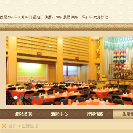
西曆2026年08月09日 星期日 佛曆2570年 農歷 丙午（馬）年 六月廿七
1
2
3
4
5
6
網站首頁
新聞中心
行腳僧團
生活
首页
>
生活道場