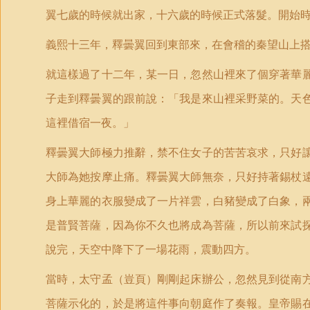
翼七歲的時候就出家，十六歲的時候正式落髮。開始
義熙十三年，釋曇翼回到東部來，在會稽的秦望山上
就這樣過了十二年，某一日，忽然山裡來了個穿著華
子走到釋曇翼的跟前說：「我是來山裡采野菜的。天
這裡借宿一夜。」
釋曇翼大師極力推辭，禁不住女子的苦苦哀求，只好
大師為她按摩止痛。釋曇翼大師無奈，只好持著錫杖
身上華麗的衣服變成了一片祥雲，白豬變成了白象，
是普賢菩薩，因為你不久也將成為菩薩，所以前來試
說完，天空中降下了一場花雨，震動四方。
當時，太守孟（豈頁）剛剛起床辦公，忽然見到從南
菩薩示化的，於是將這件事向朝庭作了奏報。皇帝賜