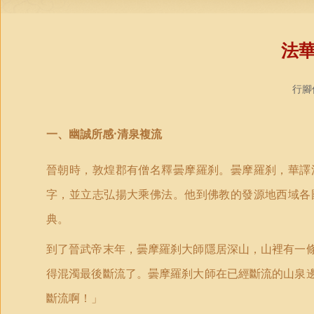
法
行腳僧
一、幽誠所感·清泉複流
晉朝時，敦煌郡有僧名釋曇摩羅刹。曇摩羅刹，華譯
字，並立志弘揚大乘佛法。他到佛教的發源地西域各
典。
到了晉武帝末年，曇摩羅刹大師隱居深山，山裡有一
得混濁最後斷流了。曇摩羅刹大師在已經斷流的山泉
斷流啊！」