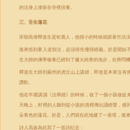
的法身上漆留在寺裡供養。
三、舌生蓮花
宋朝高僧釋道生是钜鹿人，他很小的時候就跟著竺法
後來悟到要入道契法，必須得先懂得經義。於是開始
生大師的佛學修養已經到了爐火純青的地步，在辨問
釋道生大師到蘇州的虎
丘
山上講經，即使是本來沒有
讚歎。
他在半塘講誦《法華經》的時候，收了一個小孩做徒
天晚上，村裡的人聽到從小孩的墳裡傳出誦經聲，感
朵青色的蓮花。於是，人們就在此地建了一座塔，後
詩人高啟為此寫了一首詩紀念：