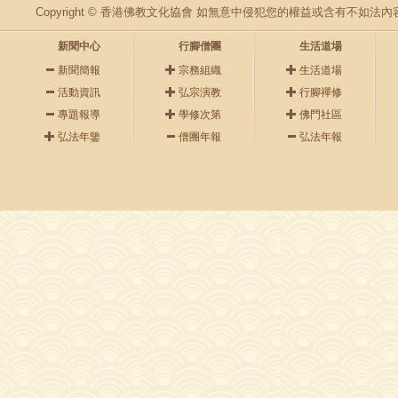
Copyright © 香港佛教文化協會 如無意中侵犯您的權益或含有不如
新聞中心
行腳僧團
生活道場
新聞簡報
宗務組織
生活道場
活動資訊
弘宗演教
行腳禪修
專題報導
學修次第
佛門社區
弘法年鑒
僧團年報
弘法年報