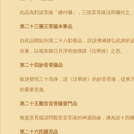
此品為對諸菩薩「總付囑」，三摸眾菩薩頂而囑付之
第二十三藥王菩薩本事品
自此品開始到第二十八勸發品，詳說佛滅後弘此經的
供養，以報答聽日月淨明德佛講《法華經》之恩。
第二十四妙音菩薩品
敘述變現
三十四
身，說《法華經》的妙音菩薩，從東
的重要意義。
第二十五觀世音菩薩普門品
無盡意菩薩請問觀世音菩薩的神通因緣，佛為說
十四
第二十六陀羅尼品