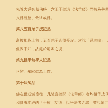
先說大通智勝佛時十六王子聽講《法華經》而轉為菩
入佛智慧、最終成佛。
第八五百弟子授記品
富樓那為上首，五百弟子皆得受記。次說「系珠喻」
但因不知，故處於窮困之境。
第九授學無學人記品
阿難、羅睺羅為上首。
第十法師品
佛在世或滅度後，凡隨喜聽聞《法華經》者均授予成
和供養本經的「十種」功德。說謗法者之罪，並說鑿