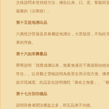
文殊請問末世持經方法，佛告以身、口、意、誓願四
最勝的《法華經》。
第十五從地湧出品
六萬恆沙菩薩及其眷屬從地湧出，大眾疑惑，不知此
果的序曲。
第十六如來壽量品
釋尊說明「我實成佛以來，無量無邊百千萬億那由他
常住」。以良醫之譬喻說明為救眾生而示現方便。佛
故示現滅度。此品旨在說明佛陀「壽命之無量」、「
第十七分別功德品
說明與會者聞法獲益之多，和五品弟子功德。