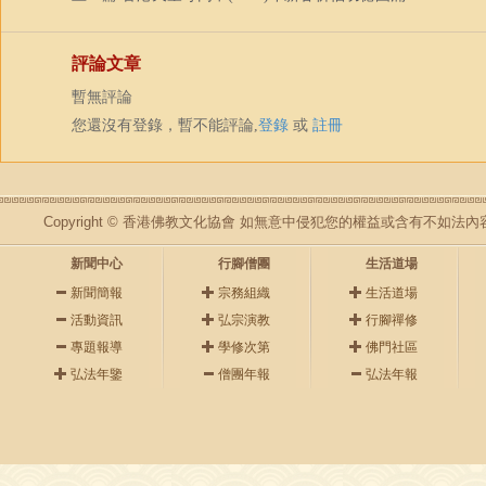
評論文章
暫無評論
您還沒有登錄，暫不能評論,
登錄
或
註冊
Copyright © 香港佛教文化協會 如無意中侵犯您的權益或含有不如
新聞中心
行腳僧團
生活道場
新聞簡報
宗務組織
生活道場
活動資訊
弘宗演教
行腳禪修
專題報導
學修次第
佛門社區
弘法年鑒
僧團年報
弘法年報