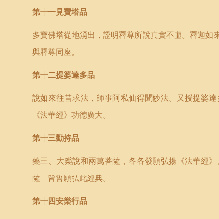
第十一見寶塔品
多寶佛塔從地湧出，證明釋尊所說真實不虛。釋迦如
與釋尊同座。
第十二提婆達多品
說如來往昔求法，師事阿私仙得聞妙法。又授提婆達
《法華經》功德廣大。
第十三勸持品
藥王、大樂說和兩萬菩薩，各各發願弘揚《法華經》
薩，皆誓願弘此經典。
第十四安樂行品