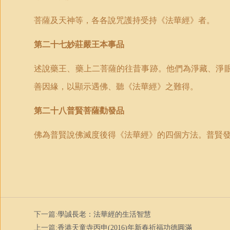
菩薩及天神等，各各說咒護持受持《法華經》者。
第二十七妙莊嚴王本事品
述說藥王、藥上二菩薩的往昔事跡。他們為淨藏、淨
善因緣，以顯示遇佛、聽《法華經》之難得。
第二十八普賢菩薩勸發品
佛為普賢說佛滅度後得《法華經》的四個方法。普賢
下一篇:
學誠長老：法華經的生活智慧
上一篇:
香港天童寺丙申(2016)年新春祈福功德圓滿