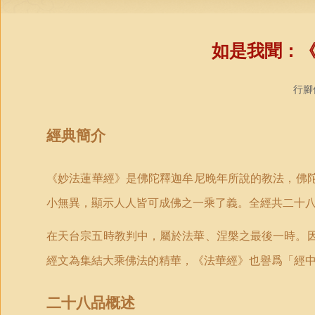
如是我聞：
行腳僧
經典簡介
《
妙
法
蓮
華經》是佛陀釋迦牟尼晚年所說的教法，佛
小無異，顯示人人皆可成佛之一乘了義。全經共二十
在天台宗五時教判中，屬於法華、涅槃之最後一時。
經文為集結大乘佛法的精華，《法華經》也譽爲「經
二十八品概述