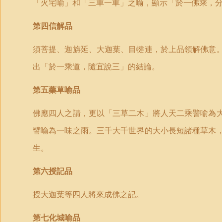
「火宅喻」和「三車一車」之喻，顯示「於一佛乘，
第四信解品
須菩提、迦旃延、大迦葉、目犍連，於上品領解佛意
出「於一乘道，隨宜說三」的結論。
第五藥草喻品
佛應四人之請，更以「三草二木」將人天二乘譬喻為
譬喻為一味之雨。三千大千世界的大小長短諸種草木
生。
第六授記品
授大迦葉等四人將來成佛之記。
第七化城喻品