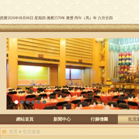
西曆2026年08月06日 星期四 佛曆2570年 農歷 丙午（馬）年 六月廿四
1
2
3
4
5
6
網站首頁
新聞中心
行腳僧團
生活
首页
>
生活道場