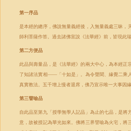
第一序品
是本經的總序，佛說無量義經後，入無量義處三昧，
師利菩薩作答。過去諸佛宣說《法華經》前，皆現此
第二方便品
此品與壽量品，是《法華經》的兩大中心，為本經正
了知諸法實相——「十如是」。為令聲聞、緣覺二乘
真實教法。五千增上慢者退席，佛乃宣示唯一大事因
第三譬喻品
自此品至第九「授學無學人記品」為止的七品，是將
意，故被授記為華光如來。佛將三界譬喻為火宅，將