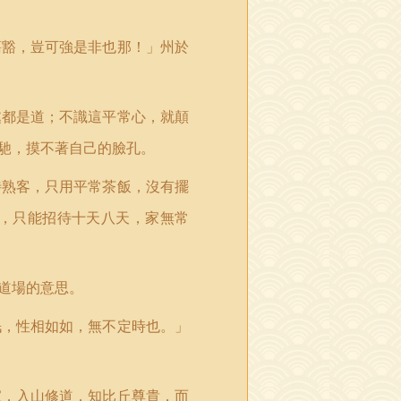
蕩豁，豈可強是非也那！」州於
處都是道；不識這平常心，就顛
馳，摸不著自己的臉孔。
待熟客，只用平常茶飯，沒有擺
，只能招待十天八天，家無常
道場的意思。
泯，性相如如，無不定時也。」
家，入山修道，知比丘尊貴，而