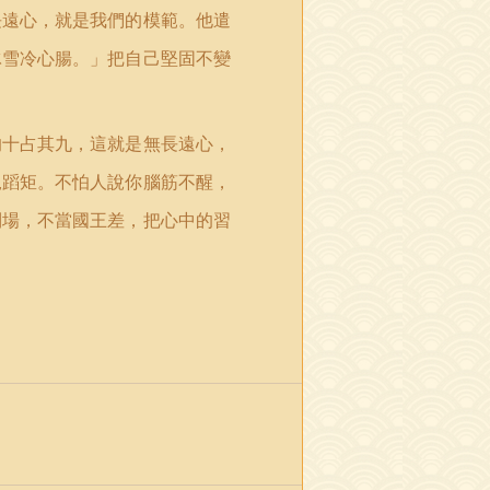
長遠心，就是我們的模範。他遣
冰雪冷心腸。」把自己堅固不變
的十占其九，這就是無長遠心，
規蹈矩。不怕人說你腦筋不醒，
利場，不當國王差，把心中的習