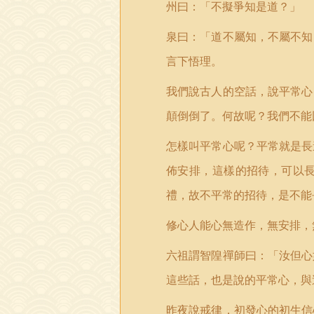
州曰：「不擬爭知是道？」
泉曰：「道不屬知，不屬不知
言下悟理。
我們說古人的空話，說平常心
顛倒倒了。何故呢？我們不能
怎樣叫平常心呢？平常就是長
佈安排，這樣的招待，可以
禮，故不平常的招待，是不能
修心人能心無造作，無安排，
六祖謂智隍禪師曰：「汝但心
這些話，也是說的平常心，與
昨夜說戒律，初發心的初生信