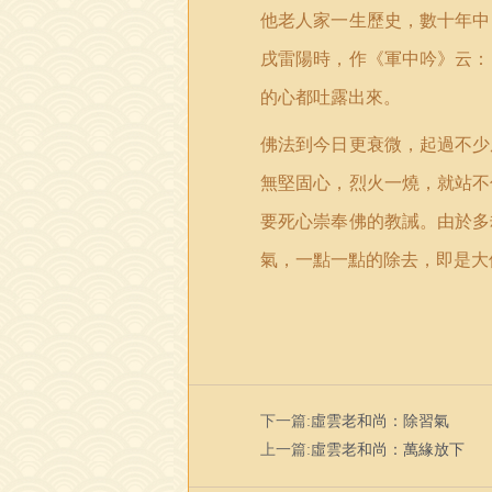
他老人家一生歷史，數十年中
戌雷陽時，作《軍中吟》云：
的心都吐露出來。
佛法到今日更衰微，起過不少
無堅固心，烈火一燒，就站不
要死心崇奉佛的教誡。由於多
氣，一點一點的除去，即是大
下一篇:
虛雲老和尚：除習氣
上一篇:
虛雲老和尚：萬緣放下