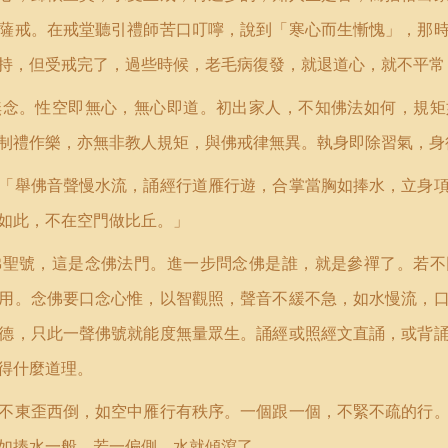
薩戒。在戒堂聽引禮師苦口叮嚀，說到「寒心而生慚愧」，那
持，但受戒完了，過些時候，老毛病復發，就退道心，就不平常
無念。性空即無心，無心即道。初出家人，不知佛法如何，規矩
制禮作樂，亦無非教人規矩，與佛戒律無異。執身即除習氣，身
「舉佛音聲慢水流，誦經行道雁行遊，合掌當胸如捧水，立身
如此，不在空門做比丘。」
佛聖號，這是念佛法門。進一步問念佛是誰，就是參禪了。若不
用。念佛要口念心惟，以智觀照，聲音不緩不急，如水慢流，
德，只此一聲佛號就能度無量眾生。誦經或照經文直誦，或背
得什麼道理。
不東歪西倒，如空中雁行有秩序。一個跟一個，不緊不疏的行
如捧水一般，若一偏側，水就傾瀉了。