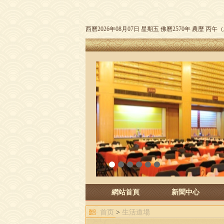
西曆2026年08月07日 星期五 佛曆2570年 農歷 丙
1
2
3
4
5
6
網站首頁
新聞中心
首页
>
生活道場