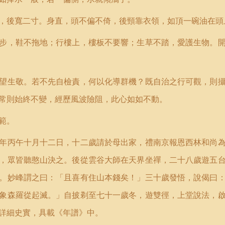
，後寬二寸。身直，頭不偏不倚，後頸靠衣領，如頂一碗油在頭
步，鞋不拖地；行樓上，樓板不要響；生草不踏，愛護生物。
望生敬。若不先自檢責，何以化導群機？既自治之行可觀，則
常則始終不變，經歷風波險阻，此心如如不動。
範。
年丙午十月十二日，十二歲請於母出家，禮南京報恩西林和尚
，眾皆聽憨山決之。後從雲谷大師在天界坐禪，二十八歲遊五
。妙峰謂之曰：「且喜有住山本錢矣！」三十歲發悟，說偈曰
象森羅從起滅。」自披剃至七十一歲冬，遊雙徑，上堂說法，
詳細史實，具載《年譜》中。