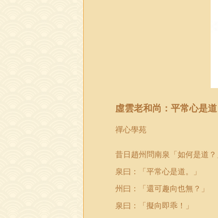
虛雲老和尚：平常心是道
禪心學苑
昔日趙州問南泉「如何是道？
泉曰：「平常心是道。」
州曰：「還可趣向也無？」
泉曰：「擬向即乖！」