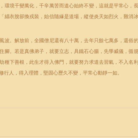
，環境千變萬化，千辛萬苦而道心始終不變，這就是平常心，
「緇衣脫卻換戎裝，始信隨緣是道場，縱使炎天如烈火，難消
風波。解放前，全國僧尼還有八十萬，去年只餘七萬多，還俗
住腳。若是真佛弟子，就要立志，具鐵石心腸，先學威儀，循
劫種下善根，此生才得入佛門，就要努力求道去習氣，不入名
修行人，得入理體，堅固心歷久不變，平常心動靜一如。