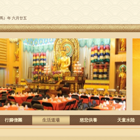
午（馬）年 六月廿五
行腳僧團
生活道場
慈悲供養
天童水陸