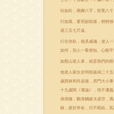
站如松，兩腳八字，前寬八寸
行如風，要照顧前後，輕輕移
過三五七尺遠。
行住坐臥，能具威儀，使人一
如何，別人一看便知。心能平
如憨山老人者，就是我們的模
他老人家生於明朝嘉靖二十五
歲西林和尚寂後，房門大小事
十九歲閱《肇論》，悟不遷義
俱洞徹，翻身觸破太虛空，萬
錄，疲於奔命，日不暇給。其