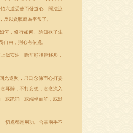
時怕六道受苦而發道心，聞法淚
，反以貪嗔癡為平常了。
如何，修行如何。須知欲了生
得自由，則心有依處。
項上似安油，瞻前顧後輕移步，
回光返照，只口念佛而心打妄
口念耳聽，不打妄想，念念流入
誦，或跪誦，或端坐而誦，或默
。一切處都是用功。合掌兩手不