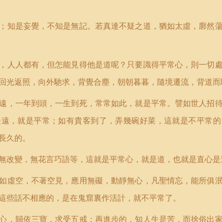
；知是妄覺，不知是無記。若真達不疑之道，猶如太虛，廓然
，人人都有，但怎能見得他是道呢？只要識得平常心，則一切
回光返照，向外馳求，背覺合塵，朝朝暮暮，隨境遷流，背道而
遠，一年到頭，一生到死，常常如此，就是平常。譬如世人招
長遠，就是平常；如有貴客到了，弄幾碗好菜，這就是不平常的
長久的。
無改變，無花言巧語等，這就是平常心，就是道，也就是直心是
如虛空，不著空見，應用無礙，動靜無心，凡聖情忘，能所俱
這些話不相應的，是在鬼窟裏作活計，就不平常了。
心，歸依三寶，求受五戒；再進步的，知人生是苦，而捨俗出