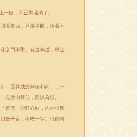
上一般，不正則油瀉了。
開眼看東西，只展半眼，所看不
攝化之門不墜。有道無道，舉止
為師，受具戒於無極和尚。二十
台，見憨山甚佳，因以為號。二
：「瞥然一念狂心歇，內外根塵
啟口數千言，不吃一字。侍前傳