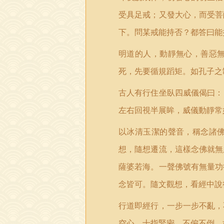
受具足戒；又發大心，而受菩
下。問某戒能持否？都答曰能
明道的人，動靜無心，善惡
死，先要循規蹈矩。如孔子之
古人有行住坐臥四威儀偈曰：
左右回視半展眸，威儀動靜常
以冰清玉潔的聲音，稱念諸
想，隨想遷流，這樣念佛就無
薩婆若海。一聲佛號有無量功
念皆可。隨文觀想，看經中說
行道即經行，一步一步不亂，
空心，十指緊密，不偏不倒，