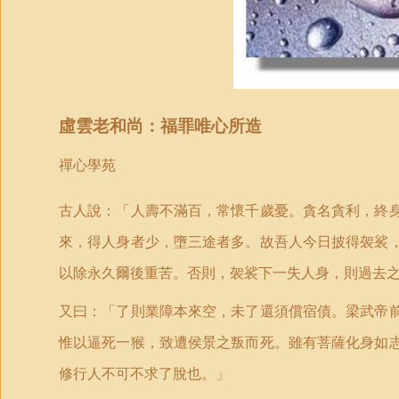
虛雲老和尚：福罪唯心所造
禪心學苑
古人說：「人壽不滿百，常懷千歲憂。貪名貪利，終
來，得人身者少，墮三途者多。故吾人今日披得袈裟
以除永久爾後重苦。否則，袈裟下一失人身，則過去
又曰：「了則業障本來空，未了還須償宿債。梁武帝
惟以逼死一猴，致遭侯景之叛而死。雖有菩薩化身如
修行人不可不求了脫也。」