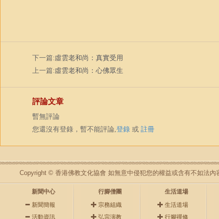
下一篇:
虛雲老和尚：真實受用
上一篇:
虛雲老和尚：心佛眾生
評論文章
暫無評論
您還沒有登錄，暫不能評論,
登錄
或
註冊
Copyright © 香港佛教文化協會 如無意中侵犯您的權益或含有不如
新聞中心
行腳僧團
生活道場
新聞簡報
宗務組織
生活道場
活動資訊
弘宗演教
行腳禪修