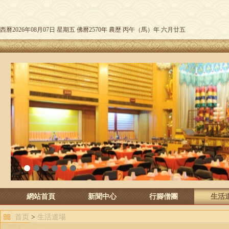
西曆2026年08月07日 星期五 佛曆2570年 農歷 丙午（馬）年 六月廿五
1
2
3
4
5
6
網站首頁
新聞中心
行腳僧團
生活
首页
>
生活道場