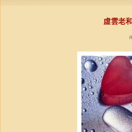
虛雲老
禪