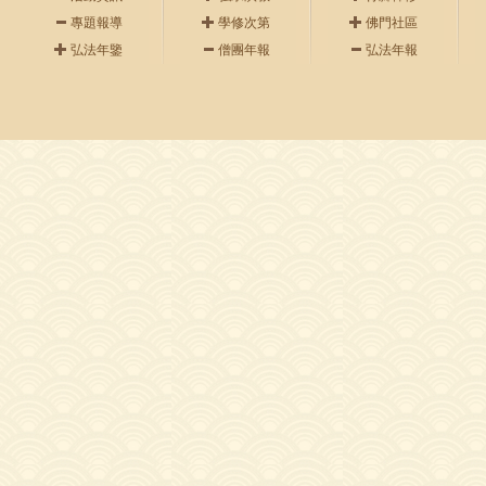
專題報導
學修次第
佛門社區
弘法年鑒
僧團年報
弘法年報