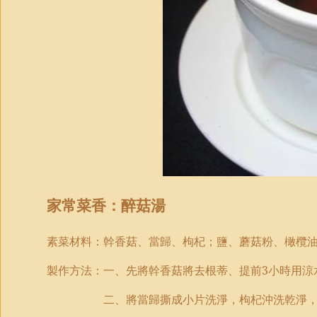
家常菜香：
醉菇湯
素菜材
料：幹香菇、當歸、枸杞；鹽、蘑菇粉、橄欖
製作
方法
：一、先將幹香菇將去根蒂、提前
3
小時用涼
二、將當歸撕成小片洗淨，枸杞沖洗乾淨