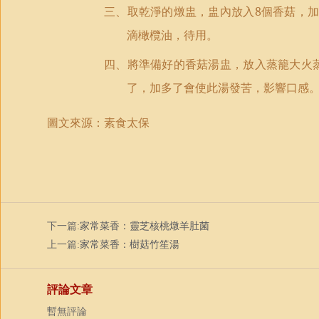
三、取乾淨的燉盅，盅內放入
8
個香菇，加
滴橄欖油，待用。
四、將準備好的香菇湯盅，放入蒸籠大火
了，加多了會使此湯發苦，影響口感
圖文來源：素食太保
下一篇:
家常菜香：靈芝核桃燉羊肚菌
上一篇:
家常菜香：樹菇竹笙湯
評論文章
暫無評論