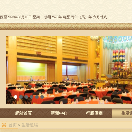
西曆2026年08月10日 星期一 佛曆2570年 農歷 丙午（馬）年 六月廿八
1
2
3
4
5
6
網站首頁
新聞中心
行腳僧團
生活
首页
>
生活道場