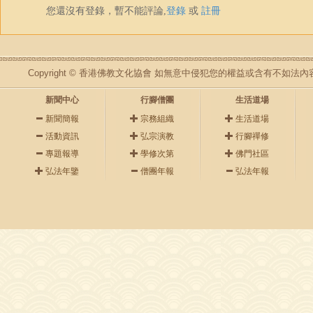
您還沒有登錄，暫不能評論,
登錄
或
註冊
Copyright © 香港佛教文化協會 如無意中侵犯您的權益或含有不如
新聞中心
行腳僧團
生活道場
新聞簡報
宗務組織
生活道場
活動資訊
弘宗演教
行腳禪修
專題報導
學修次第
佛門社區
弘法年鑒
僧團年報
弘法年報