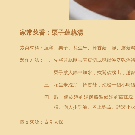
家常菜香：
栗子蓮藕湯
素菜材
料：蓮藕、栗子、花生米、幹香菇；鹽、蘑菇
製作
方法
：一、先將蓮藕削去表皮切成塊狀沖洗乾淨
二、栗子放入鍋中加水，煮開後撈出，趁
三、花生米洗淨，幹香菇，泡發一個小時
四、取一個乾淨的湯煲將準備好的蓮藕塊
粉、滴入少許油、蓋上鍋蓋、調製小
圖文來源：素食太保