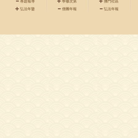
專題報導
學修次第
佛門社區
弘法年鑒
僧團年報
弘法年報