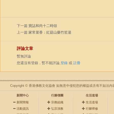
下一篇:
寶誌和尚十二時頌
上一篇:
家常菜香：紅菇山藥竹笙湯
評論文章
暫無評論
您還沒有登錄，暫不能評論,
登錄
或
註冊
Copyright © 香港佛教文化協會 如無意中侵犯您的權益或含有不如
新聞中心
行腳僧團
生活道場
新聞簡報
宗務組織
生活道場
活動資訊
弘宗演教
行腳禪修