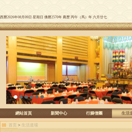
西曆2026年08月09日 星期日 佛曆2570年 農歷 丙午（馬）年 六月廿七
1
2
3
4
5
6
網站首頁
新聞中心
行腳僧團
生活
首页
>
生活道場