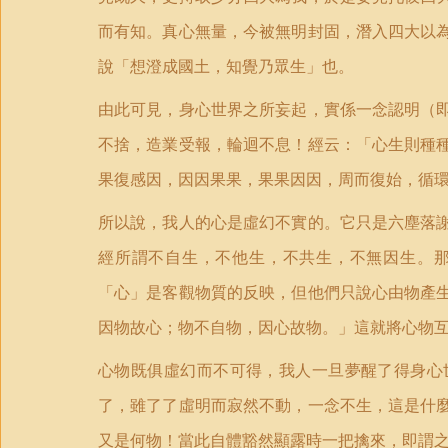
而有知。真心無量，今被無明封固，潛入四大以
說「想澄成國土，知覺乃眾生」也。
由此可見，身心世界之所妄起，實係一念認明（
不捨，造業受報，輪迴不息！經云：「心生則種
果復感因，因因果果，果果因因，周而復始，循
所以說，我人的心是虛幻不實的。它只是六塵落
經所謂不自生，不他生，不共生，不無因生。
「心」是客觀物質的反映，但他們只說心由物產
因物故心；物不自物，因心故物。」這就將心物
心物既俱虛幻而不可得，我人一旦夢醒了得身心
了，雖了了虛明而寂然不動，一念不生，這是什
又是何物！當此自體豁然顯露時一把擒來，即謂