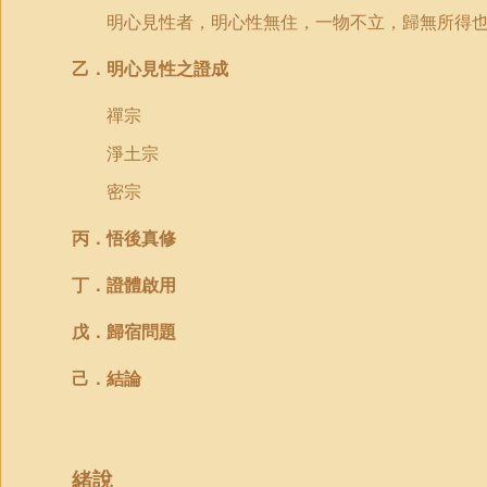
明心見性者，明心性無住，一物不立，歸無所得
乙．明心見性之證成
禪宗
淨土宗
密宗
丙．悟後真修
丁．證體啟用
戊．歸宿問題
己．結論
緒說