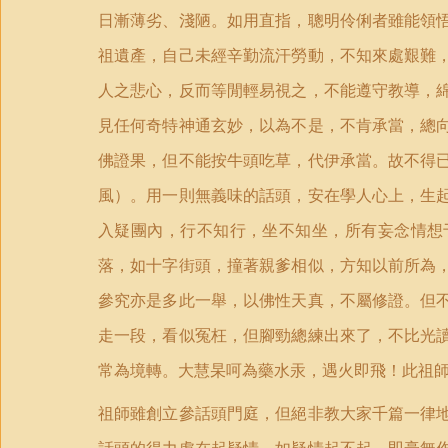
日漸薄劣、淺陋。如用直指，聰明伶俐者雖能領
祖遺產，自己未經辛勤流汗勞動，不知來處艱難
人之悲心，反而等閒輕易視之，不能遵守教導，
見任何奇特神通玄妙，以為不是，不肯承當，總
佛證果，但不能按牛頭吃草，代伊承當。故不得
風）。用一則無義味的話頭，安在學人心上，生
入疑團內，行不知行，坐不知坐，所有妄念情想
落，如十字街頭，撞著親爹相似，方知以前所為
參究亦是多此一舉，以佛性天真，不屬修證。但
走一段，看似冤枉，但腳勁總練出來了，不比光
常為境轉。大慧杲呵為藥水汞，遇火即飛！此祖
祖師雖創立參話頭門庭，但絕非教大家千篇一律