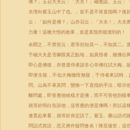
佛？」玉召大夫云：「大夫！」岫應諾。玉云：
夫埋向紫玉山中了也。」豈不是不肯直指嗎？後
云：「如何是佛？」山亦召云：「大夫！」大夫
力量！這種大悟的效果，豈是直指所能達到的！
余聞之，不禁笑云：君等但知其一，不知其二。
于岫大夫是否腳跟真正點地，如真悟者，雖佛出
即心是佛後，亦曾遣侍者說非心非佛往試大梅。
即便生疑，不似大梅徹悟無疑，于侍者來試時，
問。山為不辜其問，變換一下直指的手法，暗示
離問處，即答應他啥樣才是佛，而不可答他別樣
就等於明白告訴他，這答應的便是佛嗎！所以這
連貫起來看，就等於肯定語了。紫玉、藥山語式
問話式答語，恐又將作疑問會矣！降至後世，這