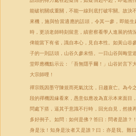
話頭的得力處在起疑情，如疑情起不起，即毫無
能破初關或重關，不能一線到底打破牢關。故決
來機，施與恰當適應的話頭，令其一參，即能生
時，更須老師時刻留意，縝密察看學人進展的情
俾能當下有省，識自本心，見自本性。如黃山谷
子的一則話頭，山谷久參未悟。一日山谷與晦堂
堂即應機點示云：「吾無隱乎爾！」山谷於言下
大宗師哩！
禪宗既因墨守陳規而死氣沈沈，日趨衰亡。為今
段的禪機因緣看來，愚意似應改為直示本來面目
問處下搭，逼其于意識不行時，回光自見，然後
多好例子。如問：如何是佛？答曰：問者是誰？
身是汝！知身是汝者又是誰？曰：亦是我。難