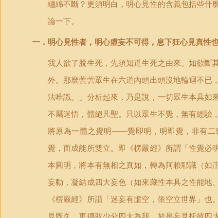
纏綿不斷？更須明白，明心見性的含義包括些什
論一下。
一．明心見性者，明心虛妄不可得，息下狂心見真性
我人欲了脫生死，先須知道生死之由來。如欲斷
外。那麼蕓蕓眾生在六道內頭出頭沒地輪迴不已
法唯識。」分析起來，乃是說，一切眾生本具如
不屬迷悟，體絕凡聖。只以眾生不覺，無有經驗
將原為一體之覺明——覺即明，明即覺，非有二
覺，而成能所雙立。即《楞嚴經》所謂「性覺必
本圓明，將本有無相之真如，轉為阿賴耶識（如
妄動，凝結成四大妄色（如來藏性本具之性能地
《楞嚴經》所謂「迷妄有虛空，依空立世界」也
見既久，更摶取少分四大為我，於是妄見托彼四