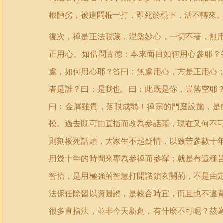
根陋劣，被這悶棍一打，即死於棍下，活不轉來
復次，禪是正法眼藏，涅槃妙心，一切不著，無
正用心。如僧問古德：本來面目如何用心參耶？
處，如何用心耶？答曰：無處用心，方是正用心
者是誰？曰：是我也。曰：此既是你，豈落空耶
曰：金屑雖貴，落眼成翳！禪宗的門庭設施，是
模。過去既可由直指而改為參話頭，現在又何不
則刻板死話頭，大家生不起疑情，以致苦參數十
用幾十年的時間來專為參禪而參禪；就是有這種
智悟，是用極強的智慧打開識鎖玄關的，不是由
法保任除習以資圓證，是較合時宜，而且也不違
很多直指法，並非今天新創，有什麼不可呢？茲