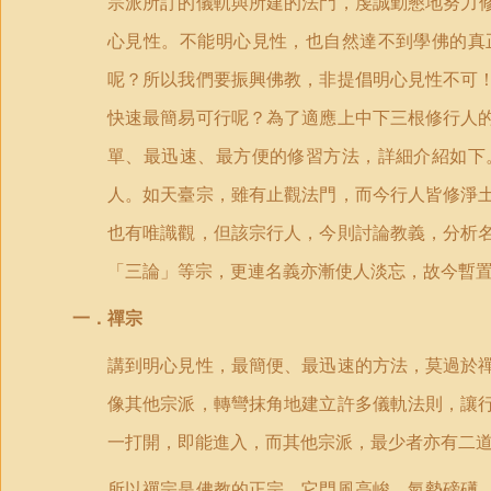
宗派所訂的儀軌與所建的法門，虔誠勤懇地努力
心見性。不能明心見性，也自然達不到學佛的真
呢？所以我們要振興佛教，非提倡明心見性不可
快速最簡易可行呢？為了適應上中下三根修行人
單、最迅速、最方便的修習方法，詳細介紹如下
人。如天臺宗，雖有止觀法門，而今行人皆修淨
也有唯識觀，但該宗行人，今則討論教義，分析
「三論」等宗，更連名義亦漸使人淡忘，故今暫
一．禪宗
講到明心見性，最簡便、最迅速的方法，莫過於
像其他宗派，轉彎抹角地建立許多儀軌法則，讓
一打開，即能進入，而其他宗派，最少者亦有二
所以禪宗是佛教的正宗，它門風高峻，氣勢磅礡