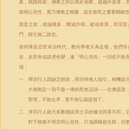
真，就路歸家。佛教之所以異於他教，超越外道者，
故明心見性，實乃佛教之精髓，超生脫死之重要關鍵
因是之故，經論雖多，闡述評唱，縱或有異，而宗旨
門，歸元無二路也。
奈何降及近世末法時代，教內學者大為走樣，他們非
在，反而有似談虎色變，連「明心見性」一詞也不敢
端：
一．禪宗行人因缺乏師資，用功時無人指引，相機提
大都抱定一則千篇一律的死煞話頭——念佛是誰
聖境，不敢企求，更不敢弘揚提倡了。
二．淨宗行人絕大多數都說淨土宗的修法與眾不同，
對下根雖不明言明心見性，只強調橫超生西，但