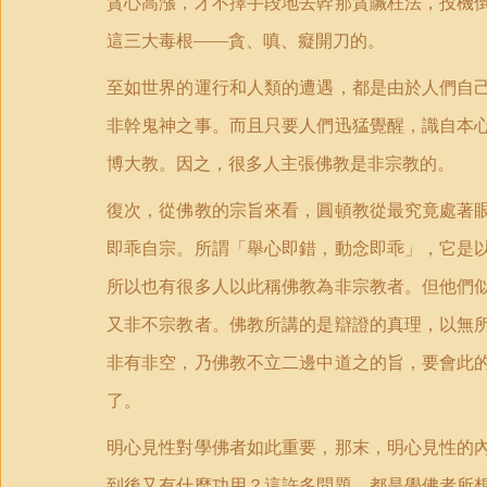
貪心高漲，才不擇手段地去幹那貪贓枉法，投機
這三大毒根——貪、嗔、癡開刀的。
至如世界的運行和人類的遭遇，都是由於人們自
非幹鬼神之事。而且只要人們迅猛覺醒，識自本
博大教。因之，很多人主張佛教是非宗教的。
復次，從佛教的宗旨來看，圓頓教從最究竟處著
即乖自宗。所謂「舉心即錯，動念即乖」，它是
所以也有很多人以此稱佛教為非宗教者。但他們
又非不宗教者。佛教所講的是辯證的真理，以無
非有非空，乃佛教不立二邊中道之的旨，要會此
了。
明心見性對學佛者如此重要，那末，明心見性的
到後又有什麼功用？這許多問題，都是學佛者所