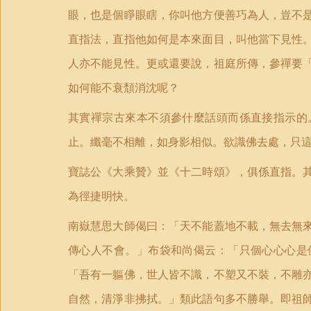
眼，也是個睜眼瞎，你叫他方便善巧為人，豈不
直指法，直指他如何是本來面目，叫他當下見性
人亦不能見性。更或還要說，祖庭所傳，參禪要
如何能不衰頹消沈呢？
其實禪宗古來本不須參什麼話頭而係直接指示的
止。纖毫不相離，如身影相似。欲識佛去處，只
寶誌公《大乘贊》並《十二時頌》，俱係直指。
為徑捷明快。
南嶽慧思大師偈曰：「天不能蓋地不載，無去無
傳心人不會。」布袋和尚偈云：「只個心心心是
「吾有一軀佛，世人皆不識，不塑又不裝，不雕
自然，清淨非拂拭。」類此語句多不勝舉。即祖