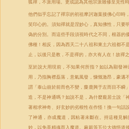
狐禪，不派用場。更或認為其他宗派雖修至見性
他們似乎忘記了禪宗的初祖摩訶迦葉接佛心印時
笑印心的。須知禪就是涅妙心，真知佛性，只要
偽的分別。而這些手段須視時代之不同，根器的
佛種！相反，因為西天二十八祖和東土六祖都不
止，以後只是教，不是禪的，亦大有人在！故禪
至於說大用現前，不知果何所指？如以為顯發神
用，乃指胸襟磊落，意氣風發，慷慨激昂，豪邁
謂「泰山崩於前而色不變，麋鹿興于左而目不瞬
造，不是神通嗎？如說不是，為什麼龐居士說「
著相求神奇、好玄妙的劣根性在作怪！換一句話
了神通，亦成魔道，因粘著未斷在。持這種見解
妙，以免弄精魂而入魔道。麻穀等五位大德悟道