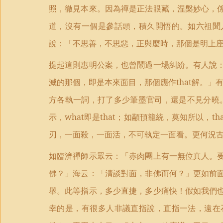
照，徹見本來。因為禪是正法眼藏，涅槃妙心，
道，沒有一個是參話頭，積久開悟的。如六祖聞
說：「不思善，不思惡，正與麼時，那個是明上
提起這則惠明公案，也曾鬧過一場糾紛。有人說
滅的那個，即是本來面目，那個應作
that
解。」
方各執一詞，打了多少筆墨官司，還是不見分曉
示，
what
即是
that
；如顢頇籠統，莫知所以，
th
刃，一面殺，一面活，不可執定一面看。更何況
如臨濟禪師示眾云：「赤肉團上有一無位真人。
佛？」海云：「清談對面，非佛而何？」更如前
舉。此等指示，多少直捷，多少痛快！假如我們
幸的是，有很多人非議直指說，直指一法，遠在