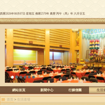
西曆2026年08月07日 星期五 佛曆2570年 農歷 丙午（馬）年 六月廿五
1
2
3
4
5
6
網站首頁
新聞中心
行腳僧團
生活
首页
>
生活道場