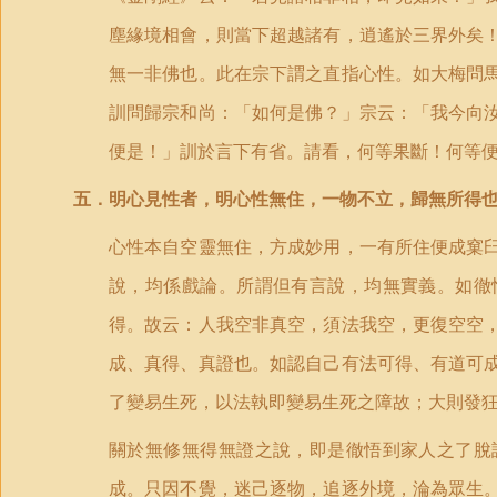
塵緣境相會，則當下超越諸有，逍遙於三界外矣
無一非佛也。此在宗下謂之直指心性。如大梅問
訓問歸宗和尚：「如何是佛？」宗云：「我今向
便是！」訓於言下有省。請看，何等果斷！何等
五．明心見性者，明心性無住，一物不立，歸無所得
心性本自空靈無住，方成妙用，一有所住便成窠
說，均係戲論。所謂但有言說，均無實義。如徹
得。故云：人我空非真空，須法我空，更復空空
成、真得、真證也。如認自己有法可得、有道可
了變易生死，以法執即變易生死之障故；大則發
關於無修無得無證之說，即是徹悟到家人之了脫
成。只因不覺，迷己逐物，追逐外境，淪為眾生