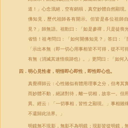
道！」心念泯絕，空有銷殞，真空妙體自然顯現
佛知見，歷代祖師各有開示。但皆是各位祖師
見？」師無語。祖歎曰：「如是參禪，只是徒喪
省悟！祖考問曰：「如何開佛知見？」答曰：「
「示出本無（即一切心用事相皆不可得，從不可
有無（消滅其迷悟痕跡也）。」更問曰：「如何
四．明心見性者，明悟即心即性，即性即心也。
真覺禪師云：心性雖似有體用理事之分，但考其
而妙體不動，絕諸對待，離一切相，故非一。但
異。經云：「一切事相，皆性之顯現。」事相雖
不還歸此法界。」
明鏡無不現影，無影不為明鏡；現影皆從明鏡，