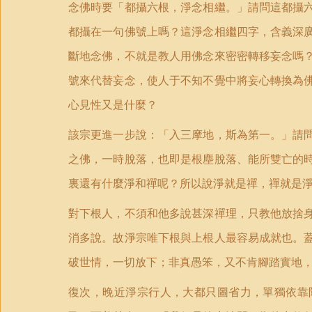
念佛時要「都攝六根，淨念相繼。」請問這都攝
都攝在一句佛號上嗎？這淨念相繼四字，含義深
斷地念佛，不就是教人用佛念來密密轉移妄念嗎
號來代替妄念，使人于不知不覺中將妄心轉換為
心見性又是什麼？
該宗更進一步說：「入三摩地，斯為第一。」請
之佛，一時脫落，也即是根塵脫落、能所雙亡的
裏還有什麼淨和禪呢？所以說淨就是禪，禪就是
對下根人，不須和他多說甚深禪理，只教他放捨
消多說。故淨宗唯下根與上根人最容易成就也。
破世情，一切放下；非真愚笨，又不肯腳踏實地
復次，晚近淨宗行人，大都只圖省力，單獨依靠