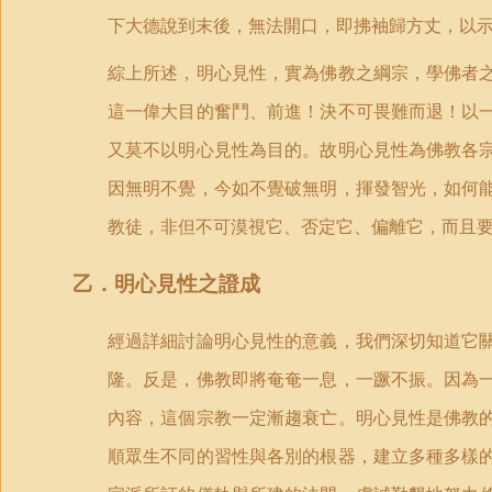
下大德說到末後，無法開口，即拂袖歸方丈，以
綜上所述，明心見性，實為佛教之綱宗，學佛者
這一偉大目的奮鬥、前進！決不可畏難而退！以
又莫不以明心見性為目的。故明心見性為佛教各
因無明不覺，今如不覺破無明，揮發智光，如何
教徒，非但不可漠視它、否定它、偏離它，而且
乙．明心見性之證成
經過詳細討論明心見性的意義，我們深切知道它
隆。反是，佛教即將奄奄一息，一蹶不振。因為
內容，這個宗教一定漸趨衰亡。明心見性是佛教
順眾生不同的習性與各別的根器，建立多種多樣