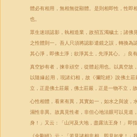
體必有相用，無相無從顯體。是則相即性，性即
也。
眾生迷頭認影，執相造業，故招五濁穢土；諸佛
之性體則一。吾人只須將認影遣鏡之誤，轉換為
其心淨，即佛土淨；欲淨其土，先淨其心。」良
真空妙有者，揀非頑空，從體起用也。以真空故
以隨緣起用，現諸幻相，故《彌陀經》說佛土莊
立，正是佛土莊嚴，佛土莊嚴，正是一物不立，
心性相體，看來有異，其實如一，如水之與波，
濕性非異。故真見性者，非但心地法眼可以見道
身！」又云：「山河及大地，盡露法王身！」即
《金剛經》云：「若見諸相非相，即見如來！」