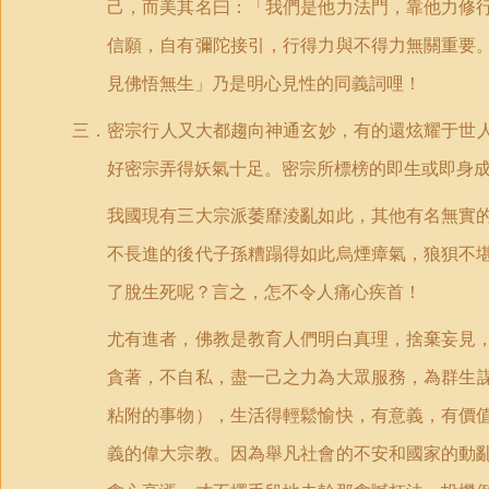
己，而美其名曰：「我們是他力法門，靠他力修
信願，自有彌陀接引，行得力與不得力無關重要
見佛悟無生」乃是明心見性的同義詞哩！
三．密宗行人又大都趨向神通玄妙，有的還炫耀于世
好密宗弄得妖氣十足。密宗所標榜的即生或即身
我國現有三大宗派萎靡淩亂如此，其他有名無實
不長進的後代子孫糟蹋得如此烏煙瘴氣，狼狽不
了脫生死呢？言之，怎不令人痛心疾首！
尤有進者，佛教是教育人們明白真理，捨棄妄見
貪著，不自私，盡一己之力為大眾服務，為群生
粘附的事物），生活得輕鬆愉快，有意義，有價
義的偉大宗教。因為舉凡社會的不安和國家的動