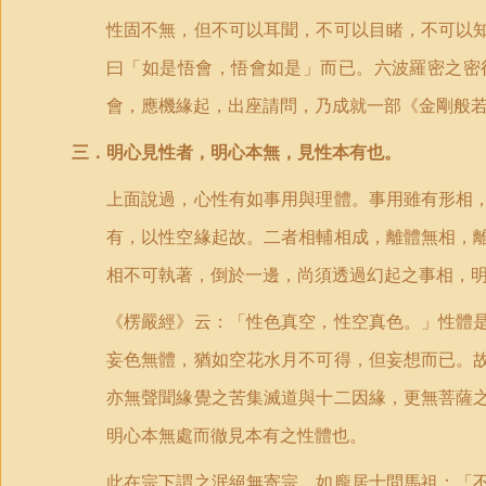
性固不無，但不可以耳聞，不可以目睹，不可以
曰「如是悟會，悟會如是」而已。六波羅密之密
會，應機緣起，出座請問，乃成就一部《金剛般
三．明心見性者，明心本無，見性本有也。
上面說過，心性有如事用與理體。事用雖有形相
有，以性空緣起故。二者相輔相成，離體無相，
相不可執著，倒於一邊，尚須透過幻起之事相，
《楞嚴經》云：「性色真空，性空真色。」性體
妄色無體，猶如空花水月不可得，但妄想而已。
亦無聲聞緣覺之苦集滅道與十二因緣，更無菩薩
明心本無處而徹見本有之性體也。
此在宗下謂之泯絕無寄宗，如龐居士問馬祖：「