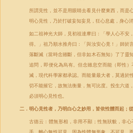
所謂見性，並不是用眼睛去看見什麼東西，而是
明心見性，乃於打破妄知妄見，狂心息處，身心
如二祖神光大師，見初祖達摩曰：「學人心不安
得。」祖乃順水推舟曰：「與汝安心竟！」師於
落斷滅（當時念雖斷，但非如木石無知）了了靈
追問，即便化為烏有。但念雖息空而能（即性）
滅，現代科學家都承認。而能量最大者，莫過於
切不能摧它，故無法衡量，無可比度。投生六道
必須明心見性也。
二．明心見性者，乃明白心之妙用，皆依性體而起；
古德云：體無形相，非用不顯；性無狀貌，非心
手，離心無性可見。因為性體無形象，不可見，