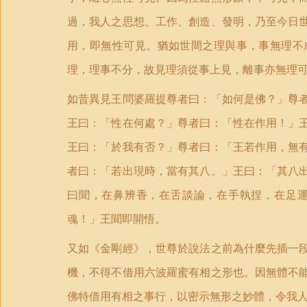
過，我人之思想、工作、創造、發明，乃至今日
用，即無性可見。猶如世間之理與事，事無理不
理，理事不分，故見理須從事上見，離事亦無理
如昔異見王問婆羅提尊者曰：「如何是佛？」尊
王曰：「性在何處？」尊者曰：「性在作用！」
王曰：「於我有否？」尊者曰：「王若作用，無
者曰：「若出現時，當有其八。」王曰：「其八
曰聞，在鼻辨香，在舌談論，在手執捏，在足
魂！」王聞即開悟。
又如《金剛經》，世尊於說法之前為什麼先插一
機，不得不借用六波羅蜜有相之形也。因無體不
佛特借用有相之事行，以密示無形之妙體，令我