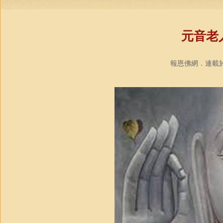
元音老
報恩佛網．連載於《禪》