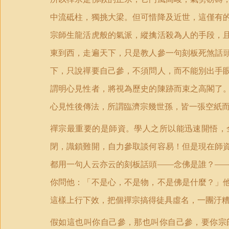
中流砥柱，獨挑大梁。但可惜降及近世，這僅有
宗師生龍活虎般的氣派，縱擒活殺為人的手段，
東到西，走遍天下，只是教人參一句刻板死煞話
下，只說禪要自己參，不須問人，而不能別出手
謂明心見性者，將視為歷史的陳跡而束之高閣了
心見性後傳法，所謂臨濟宗幾世孫，皆一張空紙
禪宗最重要的是師資。學人之所以能迅速開悟，
閉，識鎖難開，自力參取談何容易！但是現在師
都用一句人云亦云的刻板話頭——念佛是誰？—
你問他：「不是心，不是物，不是佛是什麼？」
這樣上行下效，把個禪宗搞得徒具虛名，一團汙
假如這也叫你自己參，那也叫你自己參，要你宗