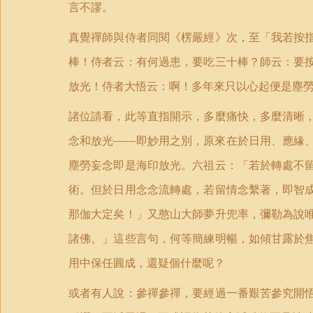
言不謬。
真覺禪師與侍者同閱《楞嚴經》次，至「我若按
棒！侍者云：有何過患，要吃三十棒？師云：要
放光！侍者大悟云：啊！多年來只以心起便是塵
諸位請看，此等直指開示，多麼痛快，多麼清晰
念和放光——即妙用之別，原來在於日用、應緣
塵勞妄念即是海印放光。六祖云：「若於轉處不
術。但於日用念念流轉處，若留情念繫著，即智
那伽大定矣！」又憨山大師夢升兜率，彌勒為說
諸佛。」這些言句，何等簡練明暢，如傾甘露於
用中保任圓成，還疑個什麼呢？
或者有人說：參禪參禪，要經過一番艱苦參究開