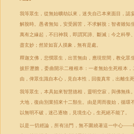
我等眾生，從無始曠劫以來，迷失自己本來面目，認
解脫時。愚者無知，安受困苦，不求解脫；智者雖知
萬有之緣起，不曰神我，即謂冥諦、斷滅；今之科學
盡玄妙；然皆如盲人摸象，無有是處。
釋迦文佛，悲憫眾生，出苦無由，應現世間，教化眾
披肝瀝膽，委曲開示二種根本：一者無始生死根本，
由，俾眾生識自本心，見自本性，回復真常，出離生
我等眾生，本具如來智慧德相，靈明空寂，與佛無殊
大地，復由別業招來十二類生。由是周而復始，循環
以無明不破，迷己逐物，見境生心，生死絕不能了。
以是一切經論，所有法門，無不圍繞著這一中心——