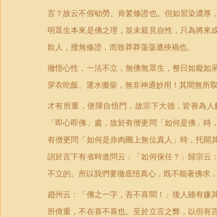
言？故云不假劬勞、肯綮修證也。但如習染濃厚
明眾生本來是佛之理，並未親見自性，只為將來
欺人，撥無修證，而致莽莽蕩蕩遭殃禍也。
徹悟心性，一法不立，無佛無眾生，整日如癡如
穿衣吃飯、運水搬柴，無非神通妙用！其間無所
才有所重，便障自悟門，故宗下大德，皆善為人
「即心即佛」處，故於有僧更問「如何是佛」時
有僧更問「如何是赤肉團上無位真人」時，托開
訓於言下有省時進問云：「如何保任？」歸宗云
不立的。所以我們要徹底悟真心，既不能著佛求
趙州云：「佛之一字，吾不喜聞！」後人雖有嫌
所倚重，不在喜不喜也。至於立言之弊，以但有