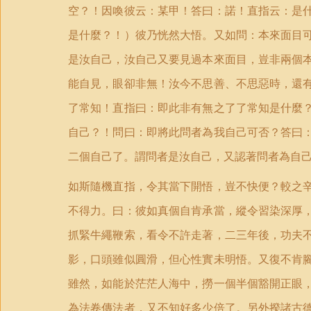
空？！因喚彼云：某甲！答曰：諾！直指云：是
是什麼？！）彼乃恍然大悟。又如問：本來面目
是汝自己，汝自己又要見過本來面目，豈非兩個
能自見，眼卻非無！汝今不思善、不思惡時，還
了常知！直指曰：即此非有無之了了常知是什麼
自己？！問曰：即將此問者為我自己可否？答曰
二個自己了。謂問者是汝自己，又認著問者為自
如斯隨機直指，令其當下開悟，豈不快便？較之
不得力。曰：彼如真個自肯承當，縱令習染深厚
抓緊牛繩鞭索，看令不許走著，二三年後，功夫
影，口頭雖似圓滑，但心性實未明悟。又復不肯
雖然，如能於茫茫人海中，撈一個半個豁開正眼
為法卷傳法者，又不知好多少倍了。另外揆諸古