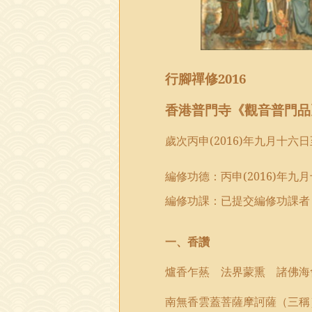
行腳禪修
2016
香港普門寺《觀音
普門品
歲次丙申
(2016)
年九月十六日
編修功德
：
丙申
(2016)
年九月
編修功課：已提交編修功課者
一、香讚
爐香乍爇 法界蒙熏 諸佛海
南無香雲蓋菩薩摩訶薩（三稱