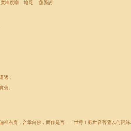
 度嚕度嚕 地尾
薩婆訶
斛
遭遇；
實義。
偏袒右肩，合掌向佛，而作是言：
「
世尊！觀世音菩薩以何因緣