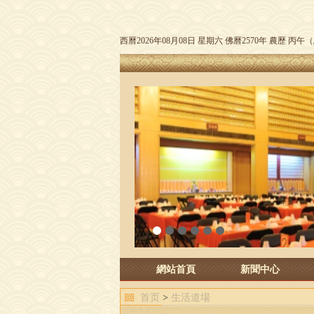
西曆2026年08月08日 星期六 佛曆2570年 農歷 丙
1
2
3
4
5
6
網站首頁
新聞中心
首页
>
生活道場