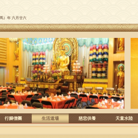
午（馬）年 六月廿六
行腳僧團
生活道場
慈悲供養
天童水陸