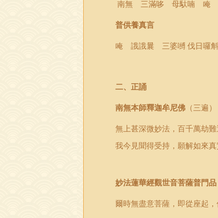
南無 三滿哆
母
馱喃 唵
普供養真言
唵 誐誐曩 三婆嚩 伐日囉
二
、
正誦
南無本師釋迦牟尼佛
（三遍）
無上甚深微妙法，百千萬劫難
我今見聞得受持，願解如來真
妙法蓮華經觀世音菩薩普門品
爾時無盡意菩薩，即從座起，