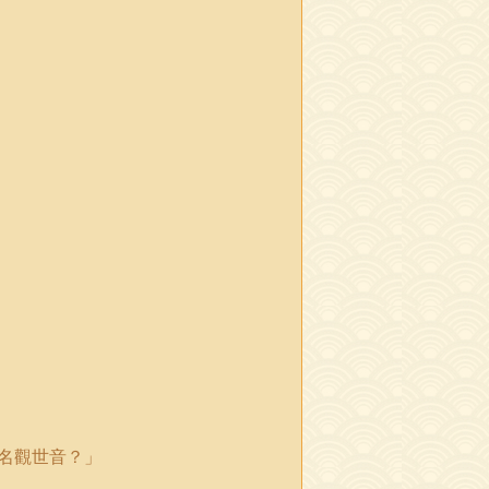
名觀世音？
」