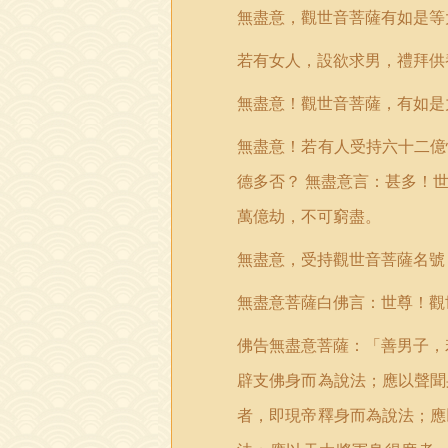
無盡意，觀世音菩薩有如是等
若有女人，設欲求男，禮拜供
無盡意！觀世音菩薩，有如是
無盡意！若有人受持六十二億
德多否？
無盡意言：甚多！
萬億劫，不可窮盡。
無盡意，受持觀世音菩薩名號
無盡意菩薩白佛言：世尊！觀
佛告無盡意菩薩：「善男子，
辟支佛身而為說法；應以聲聞
者，即現帝釋身而為說法；應