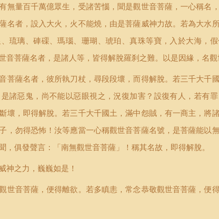
有無量百千萬億眾生，受諸苦惱，聞是觀世音菩薩，一心稱名
薩名者，設入大火，火不能燒，由是菩薩威神力故。若為大水
銀、琉璃、硨磲、瑪瑙、珊瑚、琥珀、真珠等寶，入於大海，假
世音菩薩名者，是諸人等，皆得解脫羅刹之難。以是因緣，名觀
音菩薩名者，彼所執刀杖，尋段段壞，而得解脫。若三千大千
，是諸惡鬼，尚不能以惡眼視之，況復加害？設復有人，若有罪
斷壞，即得解脫。若三千大千國土，滿中怨賊，有一商主，將
子，勿得恐怖！汝等應當一心稱觀世音菩薩名號，是菩薩能以
聞，俱發聲言：「南無觀世音菩薩
」
！稱其名故，即得解脫。
威神之力，巍巍如是！
觀世音菩薩，便得離欲。若多瞋恚，常念恭敬觀世音菩薩，便