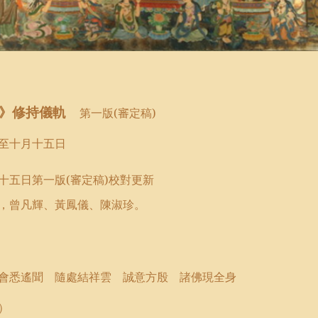
》
修持儀軌
第一版
(
審定稿
)
至十月十五日
十五日第一版
(
審定稿
)
校對更新
，曾凡輝、黃鳳儀
、
陳淑珍。
會悉遙聞 隨處結祥雲 誠意方殷 諸佛現全身
）