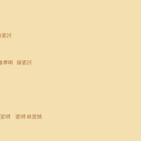
薩婆訶
修摩
唎
薩婆訶
娑嚩 婆嚩 秫度憾