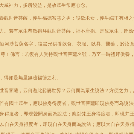
大威神力，多所饒益，是故眾生常應心念。
養觀世音菩薩，便生福德智慧之男；設欲求女，便生端正有相之
力。若有眾生恭敬禮拜觀世音菩薩，福不唐捐。是故眾生，皆應
恒河沙菩薩名字，復盡形供養飲食、衣服、臥具、醫藥，於汝
世尊！佛言：若復有人受持觀世音菩薩名號，乃至一時禮拜供養
，得如是無量無邊福德之利。
世音菩薩，云何遊此娑婆世界？云何而為眾生說法？方便之力，
若有國土眾生，應以佛身得度者，觀世音菩薩即現佛身而為說法
身得度者，即現聲聞身而為說法；應以梵王身得度者，即現梵
以自在天身得度者，即現自在天身而為說法；應以大自在天身