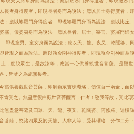
，即現天大將軍身而為說法；應以毗沙門身得度者，即現毗沙門
以長者身得度者，即現長者身而為說法；應以居士身得度者，
法；應以婆羅門身得度者，即現婆羅門身而為說法；應以比丘
婆塞、優婆夷身而為說法；應以長者、居士、宰官、婆羅門婦
者，即現童男、童女身而為說法；應以天、龍、夜叉、乾闥婆、
即皆現之而為說法。應以執金剛神得度者，即現執金剛神而為
國土，度脫眾生，是故汝等，應當一心供養觀世音菩薩。是觀世
界，皆號之為施無畏者。
今當供養觀世音菩薩，即解頸眾寶珠瓔珞，價值百千兩金，而
不肯受之。無盡意復白觀世音菩薩言：仁者！愍我等故，受此瓔
此無盡意菩薩及四眾、天、龍、夜叉、乾闥婆、阿修羅、迦樓
音菩薩，愍諸四眾及於天龍、人非人等，受其瓔珞，分作二分