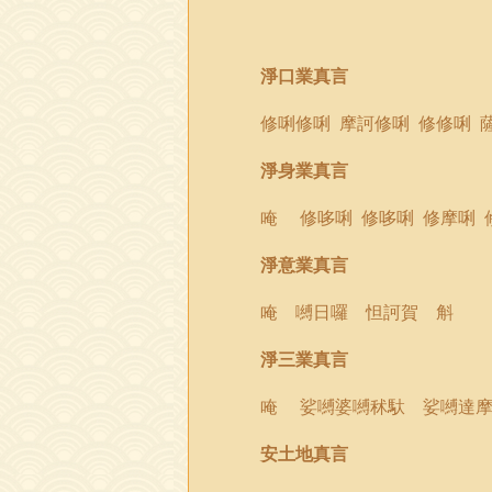
淨口業真言
修
唎
修
唎
摩訶修
唎
修修
唎
淨身業真言
唵
修哆
唎
修哆
唎
修摩
唎
淨意業真言
唵 嚩日囉 怛訶賀 斛
淨三業真言
唵 娑嚩婆嚩秫馱 娑嚩達摩
安土地真言