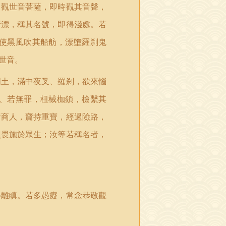
，觀世音菩薩，即時觀其音聲，
所漂，稱其名號，即得淺處。若
使黑風吹其船舫，漂墮羅刹鬼
世音。
國土，滿中夜叉、羅刹，欲來惱
、若無罪，杻械枷鎖，檢繫其
諸商人，齎持重寶，經過險路，
無畏施於眾生；汝等若稱名者，
得離瞋。若多愚癡，常念恭敬觀