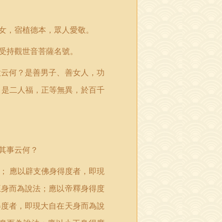
女，宿植德本，眾人愛敬。
受持觀世音菩薩名號。
意云何？是善男子、善女人，功
，是二人福，正等無異，於百千
其事云何？
；
應以辟支佛身得度者，即現
王身而為說法；應以帝釋身得度
得度者，即現大自在天身而為說