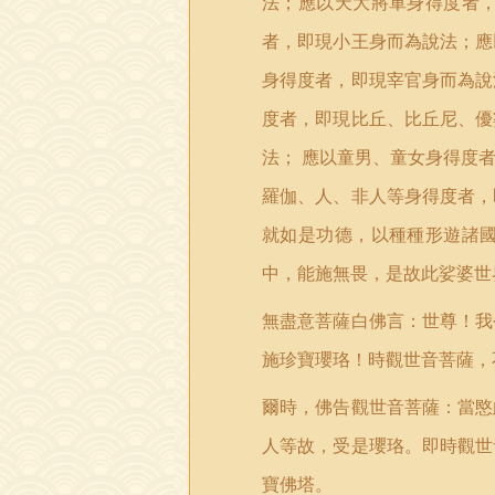
法；應以天大將軍身得度者
者，即現小王身而為說法；應
身得度者，即現宰官身而為說
度者，即現比丘、比丘尼、優
法；
應以童男、童女身得度
羅伽、人、非人等身得度者，
就如是功德，以種種形遊諸
中，能施無畏，是故此娑婆世
無盡意菩薩白佛言：世尊！我
施珍寶瓔珞！時觀世音菩薩，
爾時，佛告觀世音菩薩：當愍
人等故，受是瓔珞。即時觀世
寶佛塔。