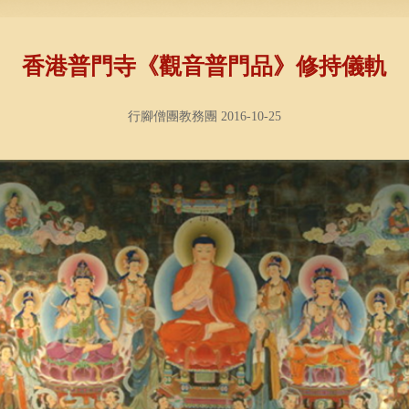
香港普門寺《觀音普門品》修持儀軌
行腳僧團教務團 2016-10-25