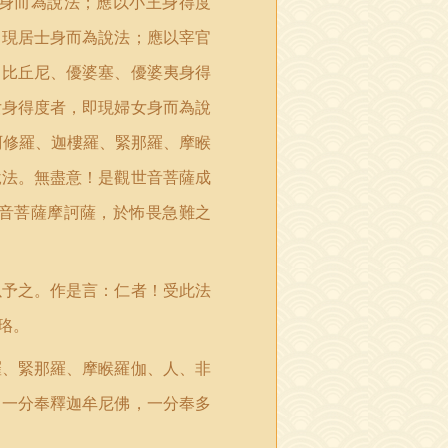
身而為說法；應以小王身得度
即現居士身而為說法；應以宰官
、比丘尼、優婆塞、優婆夷身得
女身得度者，即現婦女身而為說
阿修羅、迦樓羅、緊那羅、摩睺
說法。無盡意！是觀世音菩薩成
音菩薩摩訶薩，於怖畏急難之
以
予
之。作是言：仁者！受此法
珞。
羅、緊那羅、摩睺羅伽、人、非
：一分奉釋迦牟尼佛，一分奉多