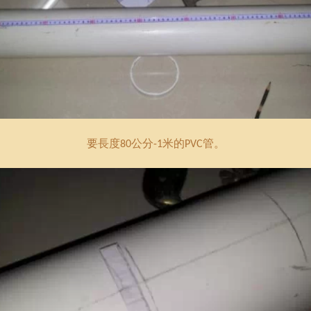
要長度
公分
米的
管。
80
-1
PVC