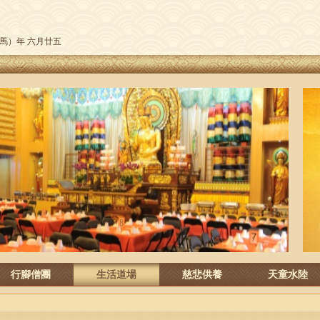
午（馬）年 六月廿五
行腳僧團
生活道場
慈悲供養
天童水陸