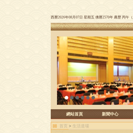
西曆2026年08月07日 星期五 佛曆2570年 農歷 丙
1
2
3
4
5
6
網站首頁
新聞中心
首页
>
生活道場