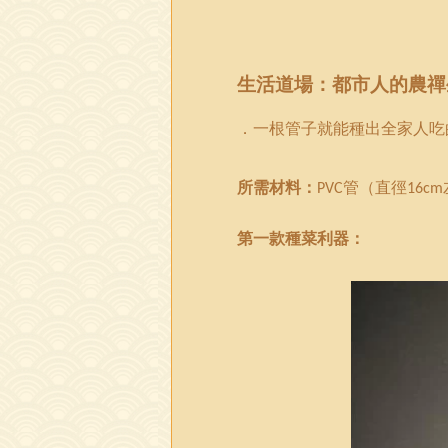
生活道場：都市人的農禪
．一根管子就能種出全家人吃
所需材料：
管（直徑
PVC
16cm
第一款種菜利器：