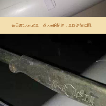
在長度
處畫一道
的橫線，畫好線後鋸開。
10cm
5cm