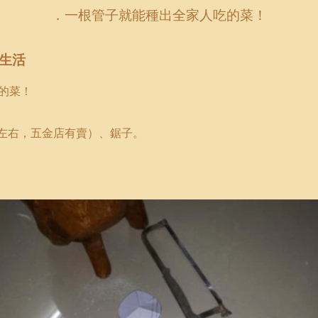
．一根管子就能
種
出全家人吃的菜！
生活
的菜！
左右，五金店有賣）、鋸子。